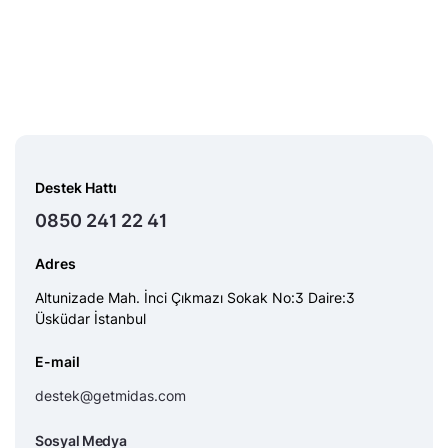
Destek Hattı
0850 241 22 41
Adres
Altunizade Mah. İnci Çıkmazı Sokak No:3 Daire:3
Üsküdar İstanbul
E-mail
destek@getmidas.com
Sosyal Medya