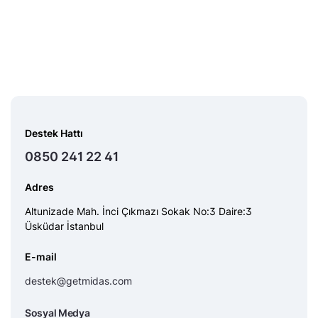
Destek Hattı
0850 241 22 41
Adres
Altunizade Mah. İnci Çıkmazı Sokak No:3 Daire:3
Üsküdar İstanbul
E-mail
destek@getmidas.com
Sosyal Medya