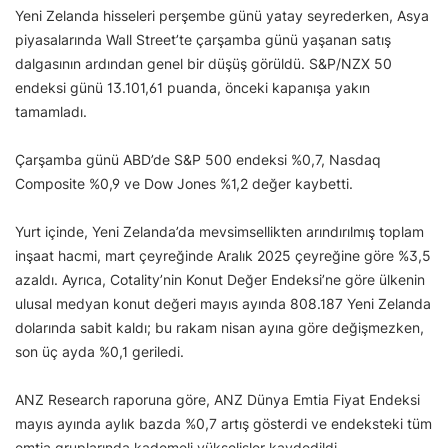
Yeni Zelanda hisseleri perşembe günü yatay seyrederken, Asya
piyasalarında Wall Street’te çarşamba günü yaşanan satış
dalgasının ardından genel bir düşüş görüldü. S&P/NZX 50
endeksi günü 13.101,61 puanda, önceki kapanışa yakın
tamamladı.
Çarşamba günü ABD’de S&P 500 endeksi %0,7, Nasdaq
Composite %0,9 ve Dow Jones %1,2 değer kaybetti.
Yurt içinde, Yeni Zelanda’da mevsimsellikten arındırılmış toplam
inşaat hacmi, mart çeyreğinde Aralık 2025 çeyreğine göre %3,5
azaldı. Ayrıca, Cotality’nin Konut Değer Endeksi’ne göre ülkenin
ulusal medyan konut değeri mayıs ayında 808.187 Yeni Zelanda
dolarında sabit kaldı; bu rakam nisan ayına göre değişmezken,
son üç ayda %0,1 geriledi.
ANZ Research raporuna göre, ANZ Dünya Emtia Fiyat Endeksi
mayıs ayında aylık bazda %0,7 artış gösterdi ve endeksteki tüm
emtia gruplarında kademeli yükselişler kaydedildi.