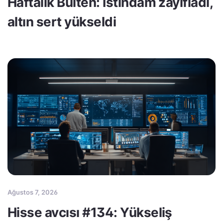
Haftalık Bülten: İstihdam zayıfladı,
altın sert yükseldi
Ağustos 7, 2026
Hisse avcısı #134: Yükseliş