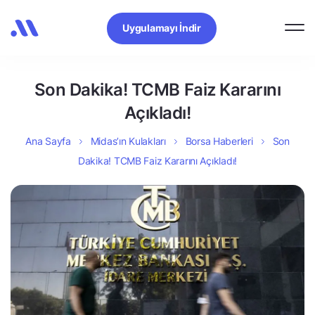
Uygulamayı İndir
Son Dakika! TCMB Faiz Kararını
Açıkladı!
Ana Sayfa
Midas’ın Kulakları
Borsa Haberleri
Son
Dakika! TCMB Faiz Kararını Açıkladı!