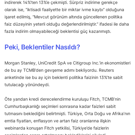
indirerek 14%’ten 13%’e çekmişti. Sürpriz indirime gerekçe
olarak ise, “iktisadi faaliyette bir miktar ivme kaybı” olduğuna
işaret edilmiş, “Mevcut görünüm altında güncellenen politika
faiz düzeyinin yeterli olduğu değerlendirilmiştir.” ifadesi ile daha
fazla indirim olmayabileceği beklentisi güç kazanmıştı.
Peki, Beklentiler Nasıldı?
Morgan Stanley, UniCredit SpA ve Citigroup Inc.’in ekonomistleri
de bu ay TCMB’den gevşeme adımı bekliyordu. Reuters
anketinde ise bu ay için beklenti politika faizinin 13%’te sabit
tutulacağı yönündeydi.
Öte yandan kredi derecelendirme kuruluşu Fitch, TCMB’nin
Cumhurbaşkanlığı seçimleri sonrasına kadar faizleri sabit
tutmasını beklediğini belirtmişti. Türkiye, Orta Doğu ve Afrika’nın
emtia fiyatları, enflasyon ve artan faiz oranlarına ilişkin
webinarda konuşan Fitch yetkilisi, Türkiye’de faizlerin