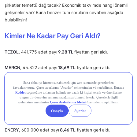
şirketler temettü dağıtacak? Ekonomik takvimde hangi önemli
gelişmeler var? Buna benzer tüm soruların cevabını aşağıda
bulabilirsin!
Kimler Ne Kadar Pay Geri Aldı?
TEZOL
, 441.775 adet payı
9,28 TL
fiyattan geri aldı.
MERCN
, 45.322 adet payı
18,69 TL
fiyattan geri aldı.
BORSK
, 300.000 adet payı
5,64 TL
fiyattan geri aldı.
AHGAZ
, 227.463 adet payı
31,90 TL
fiyattan geri aldı.
EKIM
, 150.000 adet payı
18,57 TL
fiyattan geri aldı.
ENERY
, 600.000 adet payı
8,46 TL
fiyattan geri aldı.