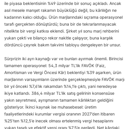
ile piyasa beklentisinin %49 üzerinde bir sonuç açıkladı. Ancak
asıl mesele manşet rakamın büyüklüğü değil, bu kârlılığın ne
kadarının kalıcı olduğu. Ürün marjlarındaki sıçrama operasyonel
tarafı gerçekten dönüştürdü; buna bir de tekrarlanmayacak
nitelikte bir vergi katkısı eklendi. Şirket yıl sonu marj rehberini
yukarı çekti ve bilanço rekor nakitle çalışıyor, buna karşılık
dördüncü çeyrek bakım takvimi tabloyu dengeleyen bir unsur.
Sürprizin iki ayrı kaynağı var ve bunları ayırmak önemli. Birincisi
tamamen operasyonel: 54,3 milyar TL’lik FAVÖK (Faiz,
Amortisman ve Vergi Öncesi Kâr) beklentiyi %39 aşarken, ürün
marjlarının varsayımların üzerinde gerçekleşmesiyle FAVÖK marjı
bir yıl önceki %7,6’lık rakamdan %14,1’e çıktı, yani neredeyse
ikiye katlandı. 386,4 milyar TL’lik satış gelirinin konsensüse
yakın seyretmesi, ayrışmanın tamamen kârlılıktan geldiğini
gösteriyor. İkinci kaynak ise muhasebesel: üretim
faaliyetlerindeki kurumlar vergisi oranının 2027’den itibaren
%25’ten %12,5’e inecek olması ertelenmiş vergi hesaplarını
yukarı taşıdı ve efektif vergi oranı %7,5’e geriledi. Net kârdaki