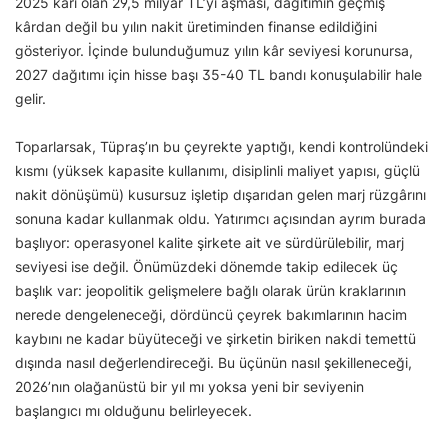
2025 kârı olan 29,5 milyar TL’yi aşması, dağıtımın geçmiş
kârdan değil bu yılın nakit üretiminden finanse edildiğini
gösteriyor. İçinde bulunduğumuz yılın kâr seviyesi korunursa,
2027 dağıtımı için hisse başı 35-40 TL bandı konuşulabilir hale
gelir.
Toparlarsak, Tüpraş’ın bu çeyrekte yaptığı, kendi kontrolündeki
kısmı (yüksek kapasite kullanımı, disiplinli maliyet yapısı, güçlü
nakit dönüşümü) kusursuz işletip dışarıdan gelen marj rüzgârını
sonuna kadar kullanmak oldu. Yatırımcı açısından ayrım burada
başlıyor: operasyonel kalite şirkete ait ve sürdürülebilir, marj
seviyesi ise değil. Önümüzdeki dönemde takip edilecek üç
başlık var: jeopolitik gelişmelere bağlı olarak ürün kraklarının
nerede dengeleneceği, dördüncü çeyrek bakımlarının hacim
kaybını ne kadar büyüteceği ve şirketin biriken nakdi temettü
dışında nasıl değerlendireceği. Bu üçünün nasıl şekilleneceği,
2026’nın olağanüstü bir yıl mı yoksa yeni bir seviyenin
başlangıcı mı olduğunu belirleyecek.