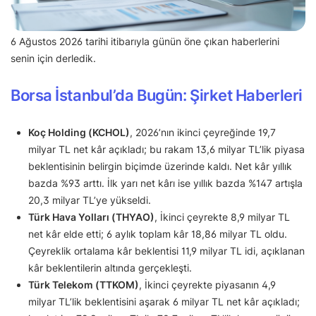
6 Ağustos 2026 tarihi itibarıyla günün öne çıkan haberlerini
senin için derledik.
Borsa İstanbul’da Bugün: Şirket Haberleri
Koç Holding (KCHOL)
, 2026’nın ikinci çeyreğinde 19,7
milyar TL net kâr açıkladı; bu rakam 13,6 milyar TL’lik piyasa
beklentisinin belirgin biçimde üzerinde kaldı. Net kâr yıllık
bazda %93 arttı. İlk yarı net kârı ise yıllık bazda %147 artışla
20,3 milyar TL’ye yükseldi.
Türk Hava Yolları (THYAO)
, İkinci çeyrekte 8,9 milyar TL
net kâr elde etti; 6 aylık toplam kâr 18,86 milyar TL oldu.
Çeyreklik ortalama kâr beklentisi 11,9 milyar TL idi, açıklanan
kâr beklentilerin altında gerçekleşti.
Türk Telekom (TTKOM)
, İkinci çeyrekte piyasanın 4,9
milyar TL’lik beklentisini aşarak 6 milyar TL net kâr açıkladı;