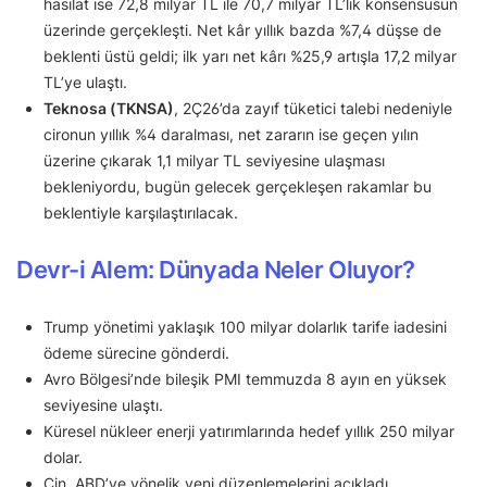
hasılat ise 72,8 milyar TL ile 70,7 milyar TL’lik konsensüsün
üzerinde gerçekleşti. Net kâr yıllık bazda %7,4 düşse de
beklenti üstü geldi; ilk yarı net kârı %25,9 artışla 17,2 milyar
TL’ye ulaştı.
Teknosa (TKNSA)
, 2Ç26’da zayıf tüketici talebi nedeniyle
cironun yıllık %4 daralması, net zararın ise geçen yılın
üzerine çıkarak 1,1 milyar TL seviyesine ulaşması
bekleniyordu, bugün gelecek gerçekleşen rakamlar bu
beklentiyle karşılaştırılacak.
Devr-i Alem: Dünyada Neler Oluyor?
Trump yönetimi yaklaşık 100 milyar dolarlık tarife iadesini
ödeme sürecine gönderdi.
Avro Bölgesi’nde bileşik PMI temmuzda 8 ayın en yüksek
seviyesine ulaştı.
Küresel nükleer enerji yatırımlarında hedef yıllık 250 milyar
dolar.
Çin, ABD’ye yönelik yeni düzenlemelerini açıkladı.