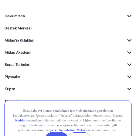
Hakkımızda
Destek Merkezi
Midas'ın Kulakları
Midas Akademi
Borsa Terimleri
Piyasalar
Kripto
Ayrıcalıklar
Kişisel Verilerin
Gizlilik
Yasal
Çerez
Korunması
Politikası
Duyurular
Ayarları