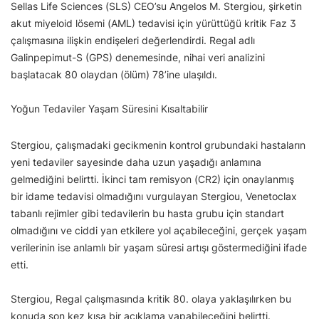
Sellas Life Sciences (SLS) CEO’su Angelos M. Stergiou, şirketin
akut miyeloid lösemi (AML) tedavisi için yürüttüğü kritik Faz 3
çalışmasına ilişkin endişeleri değerlendirdi. Regal adlı
Galinpepimut-S (GPS) denemesinde, nihai veri analizini
başlatacak 80 olaydan (ölüm) 78’ine ulaşıldı.
Yoğun Tedaviler Yaşam Süresini Kısaltabilir
Stergiou, çalışmadaki gecikmenin kontrol grubundaki hastaların
yeni tedaviler sayesinde daha uzun yaşadığı anlamına
gelmediğini belirtti. İkinci tam remisyon (CR2) için onaylanmış
bir idame tedavisi olmadığını vurgulayan Stergiou, Venetoclax
tabanlı rejimler gibi tedavilerin bu hasta grubu için standart
olmadığını ve ciddi yan etkilere yol açabileceğini, gerçek yaşam
verilerinin ise anlamlı bir yaşam süresi artışı göstermediğini ifade
etti.
Stergiou, Regal çalışmasında kritik 80. olaya yaklaşılırken bu
konuda son kez kısa bir açıklama yapabileceğini belirtti.