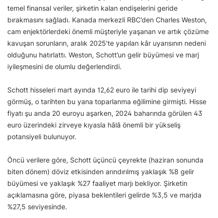
temel finansal veriler, şirketin kalan endişelerini geride
bırakmasını sağladı. Kanada merkezli RBC’den Charles Weston,
cam enjektörlerdeki önemli müşteriyle yaşanan ve artık çözüme
kavuşan sorunların, aralık 2025’te yapılan kâr uyarısının nedeni
olduğunu hatırlattı. Weston, Schott’un gelir büyümesi ve marj
iyileşmesini de olumlu değerlendirdi.
Schott hisseleri mart ayında 12,62 euro ile tarihi dip seviyeyi
görmüş, o tarihten bu yana toparlanma eğilimine girmişti. Hisse
fiyatı şu anda 20 euroyu aşarken, 2024 baharında görülen 43
euro üzerindeki zirveye kıyasla hâlâ önemli bir yükseliş
potansiyeli bulunuyor.
Öncü verilere göre, Schott üçüncü çeyrekte (haziran sonunda
biten dönem) döviz etkisinden arındırılmış yaklaşık %8 gelir
büyümesi ve yaklaşık %27 faaliyet marjı bekliyor. Şirketin
açıklamasına göre, piyasa beklentileri gelirde %3,5 ve marjda
%27,5 seviyesinde.