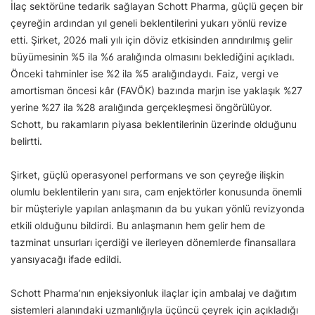
İlaç sektörüne tedarik sağlayan Schott Pharma, güçlü geçen bir
çeyreğin ardından yıl geneli beklentilerini yukarı yönlü revize
etti. Şirket, 2026 mali yılı için döviz etkisinden arındırılmış gelir
büyümesinin %5 ila %6 aralığında olmasını beklediğini açıkladı.
Önceki tahminler ise %2 ila %5 aralığındaydı. Faiz, vergi ve
amortisman öncesi kâr (FAVÖK) bazında marjın ise yaklaşık %27
yerine %27 ila %28 aralığında gerçekleşmesi öngörülüyor.
Schott, bu rakamların piyasa beklentilerinin üzerinde olduğunu
belirtti.
Şirket, güçlü operasyonel performans ve son çeyreğe ilişkin
olumlu beklentilerin yanı sıra, cam enjektörler konusunda önemli
bir müşteriyle yapılan anlaşmanın da bu yukarı yönlü revizyonda
etkili olduğunu bildirdi. Bu anlaşmanın hem gelir hem de
tazminat unsurları içerdiği ve ilerleyen dönemlerde finansallara
yansıyacağı ifade edildi.
Schott Pharma’nın enjeksiyonluk ilaçlar için ambalaj ve dağıtım
sistemleri alanındaki uzmanlığıyla üçüncü çeyrek için açıkladığı