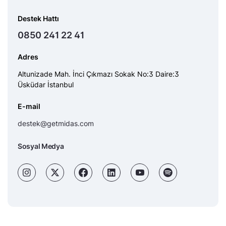
Destek Hattı
0850 241 22 41
Adres
Altunizade Mah. İnci Çıkmazı Sokak No:3 Daire:3
Üsküdar İstanbul
E-mail
destek@getmidas.com
Sosyal Medya