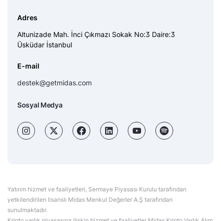
Adres
Altunizade Mah. İnci Çıkmazı Sokak No:3 Daire:3
Üsküdar İstanbul
E-mail
destek@getmidas.com
Sosyal Medya
Yatırım hizmet ve faaliyetleri, Sermaye Piyasası Kurulu tarafından
yetkilendirilen lisanslı Midas Menkul Değerler A.Ş tarafından
sunulmaktadır.
Kripto varlık piyasasına ilişkin hizmet ve faaliyetler Midas Kripto Varlık Alım