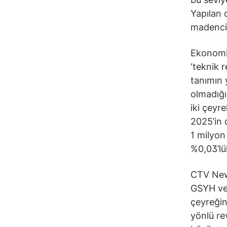
Yapılan d
madencil
Ekonomi
‘teknik 
tanımın 
olmadığı
iki çeyr
2025’in 
1 milyon
%0,03’lü
CTV News
GSYH ver
çeyreğin
yönlü re