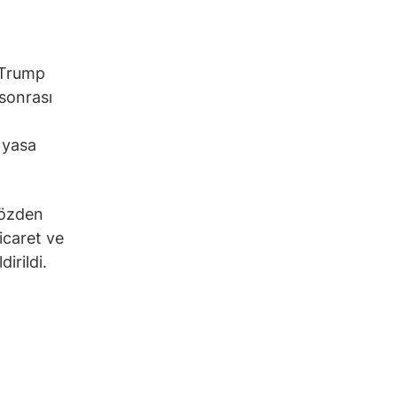
a
 Trump
sonrası
r yasa
gözden
icaret ve
irildi.