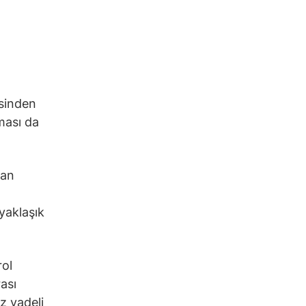
esinden
ması da
dan
,
yaklaşık
rol
rası
z vadeli