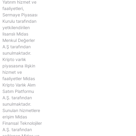
Yatırım hizmet ve
faaliyetleri,
Sermaye Piyasası
Kurulu tarafından
yetkilendirilen
lisanslı Midas
Menkul Değerler
A.Ş tarafından
sunulmaktadır.
Kripto varlık
piyasasına ilişkin
hizmet ve
faaliyetler Midas
Kripto Varlık Alım
Satım Platformu
A.Ş. tarafından
sunulmaktadır.
Sunulan hizmetlere
erişim Midas
Finansal Teknolojiler
A.Ş. tarafından
sağlanan Midas ve