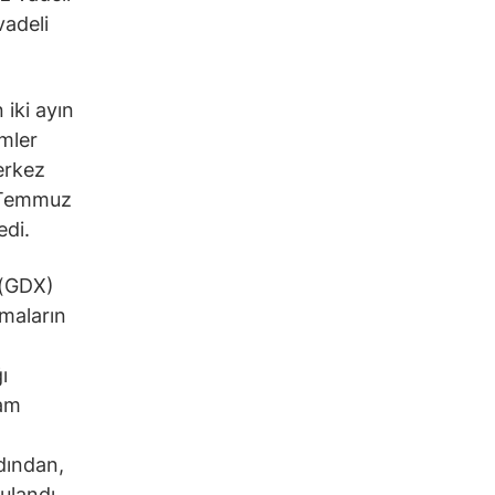
vadeli
 iki ayın
imler
erkez
. Temmuz
edi.
 (GDX)
maların
ı
vam
dından,
ulandı.