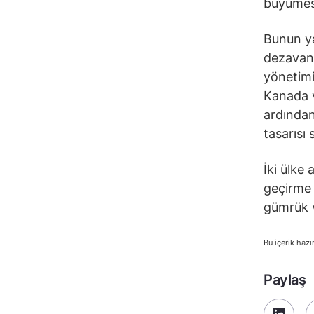
büyümesi
Bunun ya
dezavan
yönetimi
Kanada v
ardından
tasarısı 
İki ülke
geçirme 
gümrük v
Bu içerik hazı
Paylaş