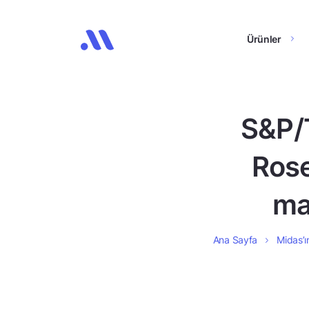
Ürünler
S&P/T
Rose
ma
Ana Sayfa
Midas’ı