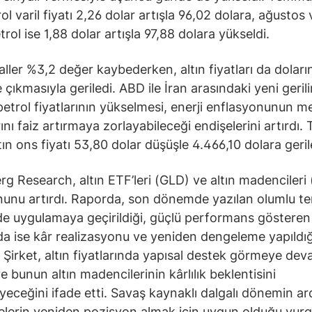
l varil fiyatı 2,26 dolar artışla 96,02 dolara, ağustos 
rol ise 1,88 dolar artışla 97,88 dolara yükseldi.
ller %3,2 değer kaybederken, altın fiyatları da doların
 çıkmasıyla geriledi. ABD ile İran arasındaki yeni geril
petrol fiyatlarının yükselmesi, enerji enflasyonunun m
ını faiz artırmaya zorlayabileceği endişelerini artırdı
tın ons fiyatı 53,80 dolar düşüşle 4.466,10 dolara geril
g Research, altın ETF’leri (GLD) ve altın madencileri
unu artırdı. Raporda, son dönemde yazılan olumlu te
e uygulamaya geçirildiği, güçlü performans gösteren
rda ise kâr realizasyonu ve yeniden dengeleme yapıldığ
di. Şirket, altın fiyatlarında yapısal destek görmeye de
ve bunun altın madencilerinin kârlılık beklentisini
yeceğini ifade etti. Savaş kaynaklı dalgalı dönemin ar
elerin yeniden pozisyon almak için uygun olduğu vurg