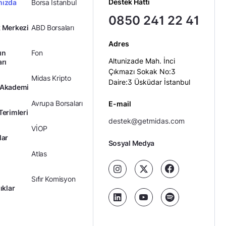
Destek Hattı
mızda
Borsa İstanbul
0850 241 22 41
 Merkezi
ABD Borsaları
Adres
ın
Fon
Altunizade Mah. İnci
arı
Çıkmazı Sokak No:3
Midas Kripto
Daire:3 Üsküdar İstanbul
 Akademi
Avrupa Borsaları
E-mail
Terimleri
destek@getmidas.com
VİOP
lar
Sosyal Medya
Atlas
Sıfır Komisyon
ıklar
Kredili Yatırım