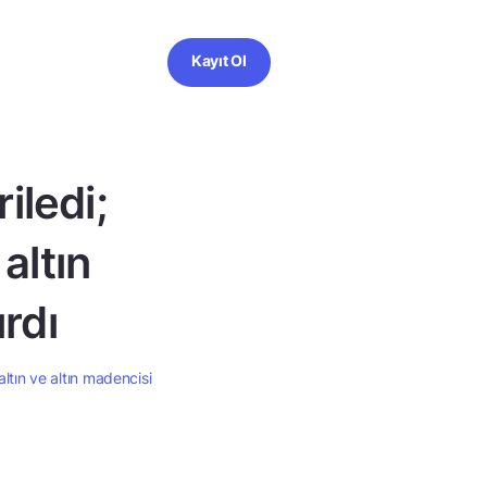
Kayıt Ol
iledi;
altın
rdı
tın ve altın madencisi