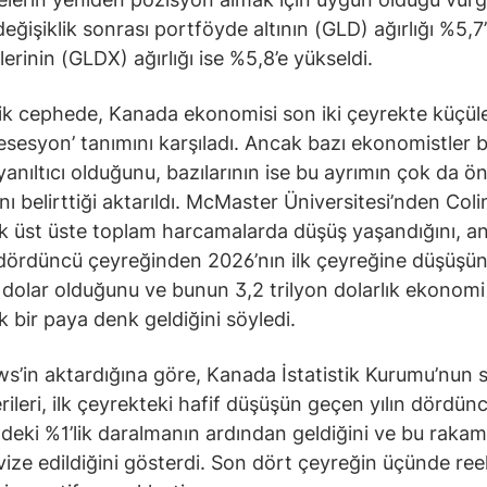
eğişiklik sonrası portföyde altının (GLD) ağırlığı %5,7’
erinin (GLDX) ağırlığı ise %5,8’e yükseldi.
k cephede, Kanada ekonomisi son iki çeyrekte küçül
resesyon’ tanımını karşıladı. Ancak bazı ekonomistler 
yanıltıcı olduğunu, bazılarının ise bu ayrımın çok da ö
nı belirttiği aktarıldı. McMaster Üniversitesi’nden Col
ek üst üste toplam harcamalarda düşüş yaşandığını, a
dördüncü çeyreğinden 2026’nın ilk çeyreğine düşüşü
 dolar olduğunu ve bunun 3,2 trilyon dolarlık ekonomi
k bir paya denk geldiğini söyledi.
’in aktardığına göre, Kanada İstatistik Kurumu’nun 
ileri, ilk çeyrekteki hafif düşüşün geçen yılın dördün
deki %1’lik daralmanın ardından geldiğini ve bu rakam
vize edildiğini gösterdi. Son dört çeyreğin üçünde re