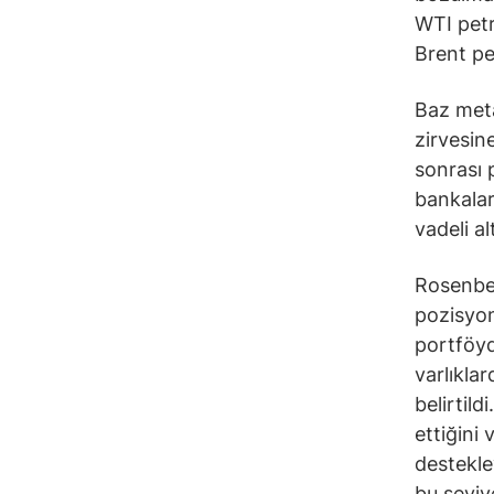
WTI petro
Brent pet
Baz meta
zirvesine
sonrası 
bankalar
vadeli al
Rosenber
pozisyon
portföyd
varlıkla
belirtil
ettiğini 
destekle
bu seviy