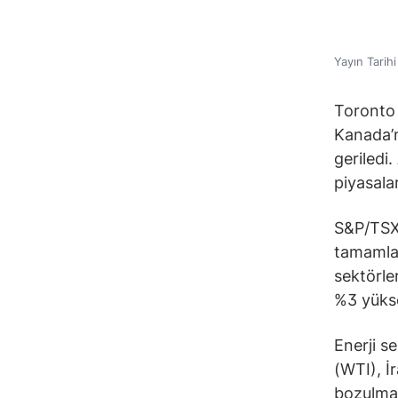
Yayın Tarih
Toronto 
Kanada’n
geriledi
piyasala
S&P/TSX
tamamlad
sektörle
%3 yükse
Enerji s
(WTI), İr
bozulma 