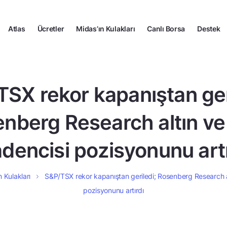
Atlas
Ücretler
Midas’ın Kulakları
Canlı Borsa
Destek
SX rekor kapanıştan ger
nberg Research altın ve 
dencisi pozisyonunu artı
n Kulakları
S&P/TSX rekor kapanıştan geriledi; Rosenberg Research al
pozisyonunu artırdı