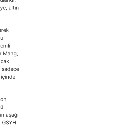
ye, altın
erek
bu
nemli
in Mang,
ncak
n sadece
 içinde
son
cü
ın aşağı
el GSYH