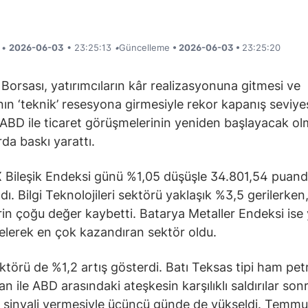
i •
2026-06-03
• 23:25:13
•
Güncelleme
• 2026-06-03 •
23:25:20
Borsası, yatırımcıların kâr realizasyonuna gitmesi ve
ın ‘teknik’ resesyona girmesiyle rekor kapanış seviy
. ABD ile ticaret görüşmelerinin yeniden başlayacak ol
rda baskı yarattı.
 Bileşik Endeksi günü %1,05 düşüşle 34.801,54 puan
ı. Bilgi Teknolojileri sektörü yaklaşık %3,5 gerilerken
rin çoğu değer kaybetti. Batarya Metaller Endeksi ise 
lerek en çok kazandıran sektör oldu.
ektörü de %1,2 artış gösterdi. Batı Teksas tipi ham pet
an ile ABD arasındaki ateşkesin karşılıklı saldırılar son
sinyali vermesiyle üçüncü günde de yükseldi. Temmu