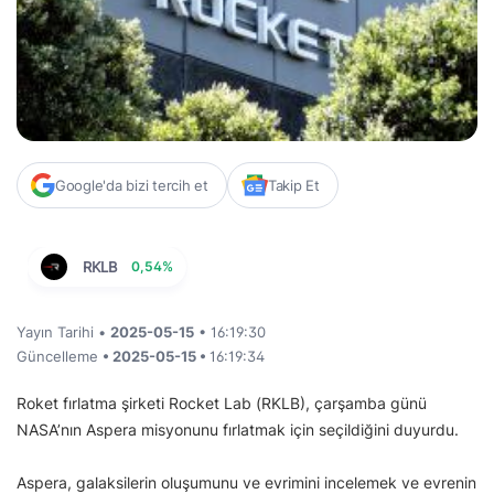
Google'da bizi tercih et
Takip Et
RKLB
0,54%
Yayın Tarihi •
2025-05-15
• 16:19:30
Güncelleme
• 2025-05-15 •
16:19:34
Roket fırlatma şirketi Rocket Lab (RKLB), çarşamba günü
NASA’nın Aspera misyonunu fırlatmak için seçildiğini duyurdu.
Aspera, galaksilerin oluşumunu ve evrimini incelemek ve evrenin