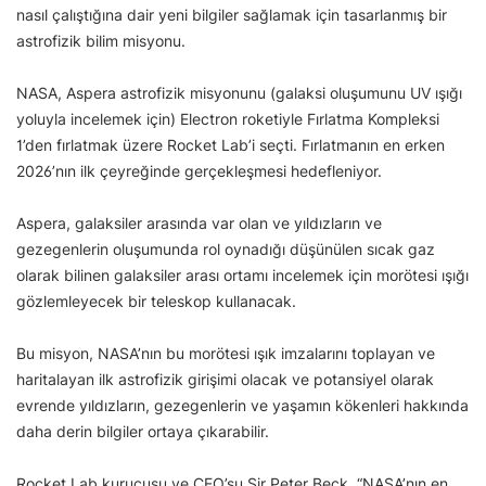
nasıl çalıştığına dair yeni bilgiler sağlamak için tasarlanmış bir
astrofizik bilim misyonu.
NASA, Aspera astrofizik misyonunu (galaksi oluşumunu UV ışığı
yoluyla incelemek için) Electron roketiyle Fırlatma Kompleksi
1’den fırlatmak üzere Rocket Lab’i seçti. Fırlatmanın en erken
2026’nın ilk çeyreğinde gerçekleşmesi hedefleniyor.
Aspera, galaksiler arasında var olan ve yıldızların ve
gezegenlerin oluşumunda rol oynadığı düşünülen sıcak gaz
olarak bilinen galaksiler arası ortamı incelemek için morötesi ışığı
gözlemleyecek bir teleskop kullanacak.
Bu misyon, NASA’nın bu morötesi ışık imzalarını toplayan ve
haritalayan ilk astrofizik girişimi olacak ve potansiyel olarak
evrende yıldızların, gezegenlerin ve yaşamın kökenleri hakkında
daha derin bilgiler ortaya çıkarabilir.
Rocket Lab kurucusu ve CEO’su Sir Peter Beck, “NASA’nın en