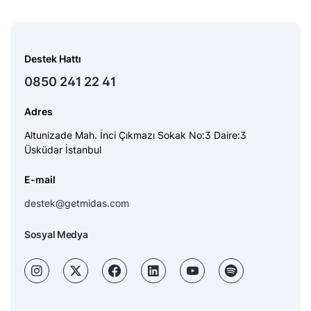
Destek Hattı
0850 241 22 41
Adres
Altunizade Mah. İnci Çıkmazı Sokak No:3 Daire:3
Üsküdar İstanbul
E-mail
destek@getmidas.com
Sosyal Medya