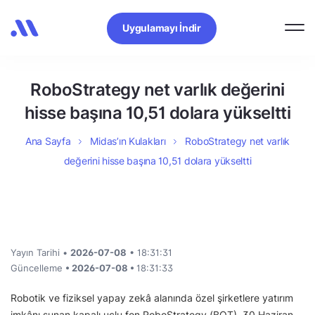
Uygulamayı İndir
RoboStrategy net varlık değerini
hisse başına 10,51 dolara yükseltti
Ana Sayfa
Midas’ın Kulakları
RoboStrategy net varlık
değerini hisse başına 10,51 dolara yükseltti
Yayın Tarihi •
2026-07-08
• 18:31:31
Güncelleme
• 2026-07-08 •
18:31:33
Robotik ve fiziksel yapay zekâ alanında özel şirketlere yatırım
imkânı sunan kapalı uçlu fon RoboStrategy (BOT), 30 Haziran