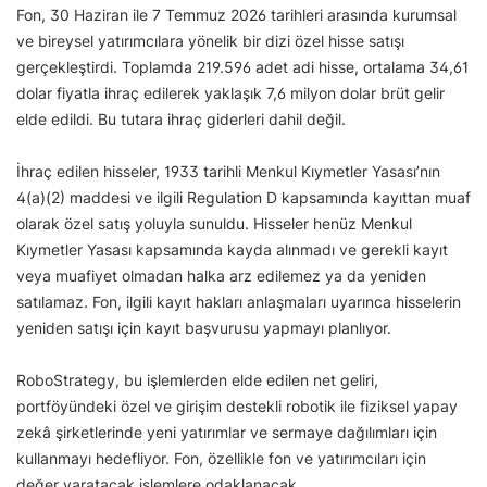
Fon, 30 Haziran ile 7 Temmuz 2026 tarihleri arasında kurumsal
ve bireysel yatırımcılara yönelik bir dizi özel hisse satışı
gerçekleştirdi. Toplamda 219.596 adet adi hisse, ortalama 34,61
dolar fiyatla ihraç edilerek yaklaşık 7,6 milyon dolar brüt gelir
elde edildi. Bu tutara ihraç giderleri dahil değil.
İhraç edilen hisseler, 1933 tarihli Menkul Kıymetler Yasası’nın
4(a)(2) maddesi ve ilgili Regulation D kapsamında kayıttan muaf
olarak özel satış yoluyla sunuldu. Hisseler henüz Menkul
Kıymetler Yasası kapsamında kayda alınmadı ve gerekli kayıt
veya muafiyet olmadan halka arz edilemez ya da yeniden
satılamaz. Fon, ilgili kayıt hakları anlaşmaları uyarınca hisselerin
yeniden satışı için kayıt başvurusu yapmayı planlıyor.
RoboStrategy, bu işlemlerden elde edilen net geliri,
portföyündeki özel ve girişim destekli robotik ile fiziksel yapay
zekâ şirketlerinde yeni yatırımlar ve sermaye dağılımları için
kullanmayı hedefliyor. Fon, özellikle fon ve yatırımcıları için
değer yaratacak işlemlere odaklanacak.