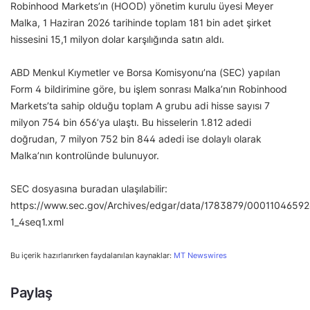
Robinhood Markets’ın (HOOD) yönetim kurulu üyesi Meyer
Malka, 1 Haziran 2026 tarihinde toplam 181 bin adet şirket
hissesini 15,1 milyon dolar karşılığında satın aldı.
ABD Menkul Kıymetler ve Borsa Komisyonu’na (SEC) yapılan
Form 4 bildirimine göre, bu işlem sonrası Malka’nın Robinhood
Markets’ta sahip olduğu toplam A grubu adi hisse sayısı 7
milyon 754 bin 656’ya ulaştı. Bu hisselerin 1.812 adedi
doğrudan, 7 milyon 752 bin 844 adedi ise dolaylı olarak
Malka’nın kontrolünde bulunuyor.
SEC dosyasına buradan ulaşılabilir:
https://www.sec.gov/Archives/edgar/data/1783879/000110465
1_4seq1.xml
Bu içerik hazırlanırken faydalanılan kaynaklar:
MT Newswires
Paylaş