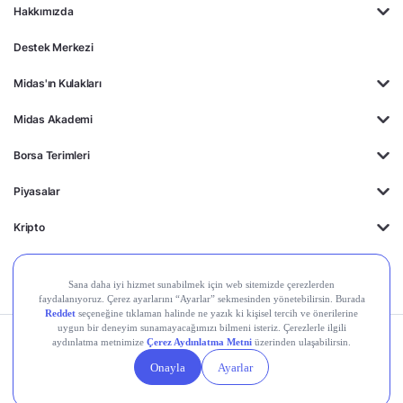
Hakkımızda
Destek Merkezi
Midas'ın Kulakları
Midas Akademi
Borsa Terimleri
Piyasalar
Kripto
Ayrıcalıklar
Kişisel Verilerin
Gizlilik
Yasal
Çerez
Korunması
Politikası
Duyurular
Ayarları
© 2026 Midas Finansal Teknolojiler A.Ş. Tüm hakları saklıdır.