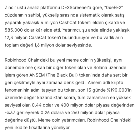
Zincir üstü analiz platformu DEXScreener’a göre, “0xeEE2”
cüzdanının sahibi, yükseliş sırasında sistematik olarak satış
yaparak yaklaşık 4 milyon CashCat token’ı elden çıkardı ve
585.000 dolar kâr elde etti. Yatırımcı, şu anda elinde yaklaşık
12,3 milyon CashCat token’ı bulunduruyor ve bu varlıkların
toplam değeri 1,6 milyon dolar seviyesinde.
Robinhood Chain’deki bu yeni meme coin’in yükselişi, aynı
dönemde öne çıkan bir diğer token olan ve Solana üzerinde
işlem gören ANSEM (The Black Bull) token’ında daha sert bir
geri çekilmeyle aynı zamana denk geldi. Ansem adlı kripto
fenomeninin adını taşıyan bu token, son 13 günde %190.000’in
üzerinde değer kazandıktan sonra, tüm zamanların en yüksek
seviyesi olan 0,44 dolar ve 400 milyon dolar piyasa değerinden
-%37 gerileyerek 0,26 dolara ve 260 milyon dolar piyasa
değerine düştü. Meme coin yatırımcıları, Robinhood Chain’deki
yeni likidite fırsatlarına yöneliyor.