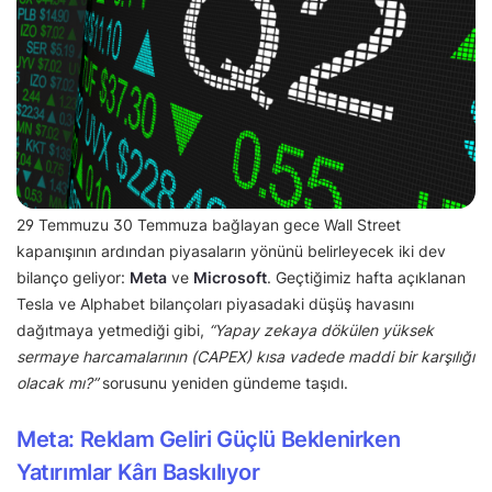
29 Temmuzu 30 Temmuza bağlayan gece Wall Street
kapanışının ardından piyasaların yönünü belirleyecek iki dev
bilanço geliyor:
Meta
ve
Microsoft
. Geçtiğimiz hafta açıklanan
Tesla ve Alphabet bilançoları piyasadaki düşüş havasını
dağıtmaya yetmediği gibi,
“Yapay zekaya dökülen yüksek
sermaye harcamalarının (CAPEX) kısa vadede maddi bir karşılığı
olacak mı?”
sorusunu yeniden gündeme taşıdı.
Meta: Reklam Geliri Güçlü Beklenirken
Yatırımlar Kârı Baskılıyor