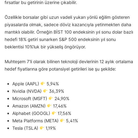
fırsatlar bu getirinin üzerine çıkabilir.
Özellikle borsalar gibi uzun vadeli yukarı yönlü eğilim gösteren
piyasalarda olmak, sadece döviz kazancıyla yetinmekten daha
mantıklı olabilir. Örneğin BİST 100 endeksinin yıl sonu dolar bazlı
hedefi 18% getiri sunarken S&P 500 endeksinin yıl sonu
beklentisi 10%’luk bir yükseliş öngörüyor.
Muhteşem 7’li olarak bilinen teknoloji devlerinin 12 aylık ortalama
hedef fiyatlarına göre potansiyel getirileri ise şu şekilde:
Apple (AAPL)
5,94%
Nvidia (NVDA)
36,39%
Microsoft (MSFT)
24,90%
Amazon (AMZN)
17,46%
Alphabet (GOOGL)
17,56%
Meta Platforms (META)
5,41%
Tesla (TSLA)
1,19%