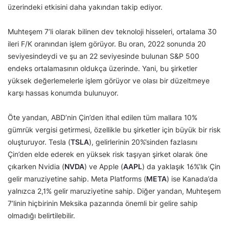
üzerindeki etkisini daha yakından takip ediyor.
Muhteşem 7’li olarak bilinen dev teknoloji hisseleri, ortalama 30
ileri F/K oranından işlem görüyor. Bu oran, 2022 sonunda 20
seviyesindeydi ve şu an 22 seviyesinde bulunan S&P 500
endeks ortalamasının oldukça üzerinde. Yani, bu şirketler
yüksek değerlemelerle işlem görüyor ve olası bir düzeltmeye
karşı hassas konumda bulunuyor.
Öte yandan, ABD’nin Çin’den ithal edilen tüm mallara 10%
gümrük vergisi getirmesi, özellikle bu şirketler için büyük bir risk
oluşturuyor. Tesla (
TSLA
), gelirlerinin 20%’sinden fazlasını
Çin’den elde ederek en yüksek risk taşıyan şirket olarak öne
çıkarken Nvidia (
NVDA
) ve Apple (
AAPL
) da yaklaşık 16%’lık Çin
gelir maruziyetine sahip. Meta Platforms (
META
) ise Kanada’da
yalnızca 2,1% gelir maruziyetine sahip. Diğer yandan, Muhteşem
7’linin hiçbirinin Meksika pazarında önemli bir gelire sahip
olmadığı belirtilebilir.