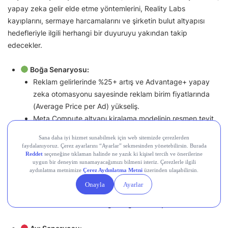
yapay zeka gelir elde etme yöntemlerini, Reality Labs
kayıplarını, sermaye harcamalarını ve şirketin bulut altyapısı
hedefleriyle ilgili herhangi bir duyuruyu yakından takip
edecekler.
Boğa Senaryosu:
Reklam gelirlerinde %25+ artış ve Advantage+ yapay
zeka otomasyonu sayesinde reklam birim fiyatlarında
(Average Price per Ad) yükseliş.
Meta Compute altyapı kiralama modelinin resmen teyit
edilmesi ve Anthropic benzeri ticari anlaşmaların
duyurulması.
Serbest Nakit Akışının (FCF) devasa CAPEX’e rağmen
güçlü kalması ve hisse geri alım programının hız
kesmeden devam edeceğinin açıklanması.
Reality Labs (Metaverse) biriminin çeyreklik operasyonel
zararlarında kontrol sağlandığına dair işaretler.