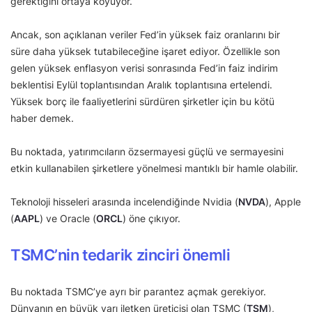
gerektiğini ortaya koyuyor.
Ancak, son açıklanan veriler Fed’in yüksek faiz oranlarını bir
süre daha yüksek tutabileceğine işaret ediyor. Özellikle son
gelen yüksek enflasyon verisi sonrasında Fed’in faiz indirim
beklentisi Eylül toplantısından Aralık toplantısına ertelendi.
Yüksek borç ile faaliyetlerini sürdüren şirketler için bu kötü
haber demek.
Bu noktada, yatırımcıların özsermayesi güçlü ve sermayesini
etkin kullanabilen şirketlere yönelmesi mantıklı bir hamle olabilir.
Teknoloji hisseleri arasında incelendiğinde Nvidia (
NVDA
), Apple
(
AAPL
) ve Oracle (
ORCL
) öne çıkıyor.
TSMC’nin tedarik zinciri önemli
Bu noktada TSMC’ye ayrı bir parantez açmak gerekiyor.
Dünyanın en büyük yarı iletken üreticisi olan TSMC (
TSM
),