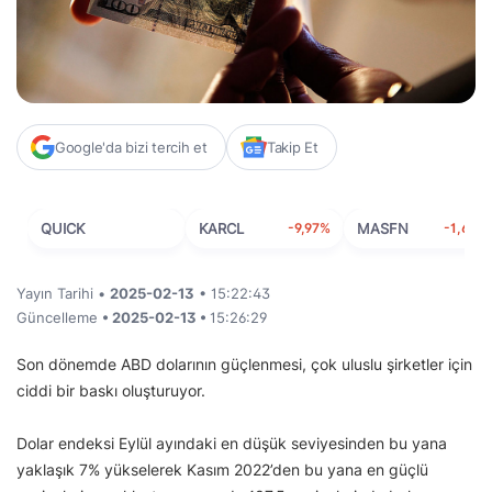
Google'da bizi tercih et
Takip Et
QUICK
KARCL
-9,97%
MASFN
-1,63%
Yayın Tarihi •
2025-02-13
• 15:22:43
Güncelleme
• 2025-02-13 •
15:26:29
Son dönemde ABD dolarının güçlenmesi, çok uluslu şirketler için
ciddi bir baskı oluşturuyor.
Dolar endeksi Eylül ayındaki en düşük seviyesinden bu yana
yaklaşık 7% yükselerek Kasım 2022’den bu yana en güçlü