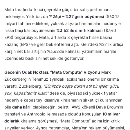
Meta tarafında ikinci çeyrekte güçlü bir satış performansı
bekleniyor. Yıllık bazda
%26,6 – %27 gelir büyümesi
($60,17
milyar) tahmin edilirken, yüksek altyapı harcamaları nedeniyle
hisse başı kâr büyümesinin
%3,62 ile sınırlı kalması
($7,40
EPS) öngörülüyor. Meta, art arda 8 çeyrekte hisse başına
kazanç (EPS) ve gelir beklentilerini aştı. Gelirdeki %27’lik artışa
karşın net kâr artışının %3,62’de kalması, yatırımların marjlar
üzerindeki baskısını net şekilde gösteriyor.
Gecenin Odak Noktası: “Meta Compute” Vizyonu
Mark
Zuckerberg’in Temmuz ayındaki açıklaması önemli bir kırılma
yarattı. Zuckerberg,
“Elimizde boşta duran atıl bir işlem gücü
yok, kapasitemiz kısıtlı”
dese de, piyasadaki yüksek fiyatlar
nedeniyle kapasiteyi dışarıya kiralamanın şirket içi kullanımdan
bile
daha kârlı
olabileceğini belirtti. AWS kökenli Dave Brown’ın
transferi ve Anthropic ile masada olduğu konuşulan
10 milyar
dolarlık
kiralama görüşmesi, “Meta Compute” adımı için kritik
sinyaller veriyor. Ayrıca Yatırımcılar, Meta’nın reklam büyümesini,