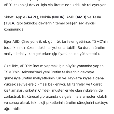
ABD’li teknoloji devleri için çip üretiminde kritik bir rol oynuyor.
Şirket, Apple (
AAPL
), Nvidia (
NVDA
), AMD (
AMD
) ve Tesla
(
TSLA
) gibi teknoloji devlerinin temel bileşen sağlayıcısı
konumunda.
Eğer ABD, Çin’e yönelik ek gümrük tarifeleri getirirse, TSMC’nin
tedarik zinciri üzerindeki maliyetleri artabilir. Bu durum üretim
maliyetlerini yukarı çekerken çip fiyatlarını da yükseltebilir.
Özellikle, ABD’de üretim yapmak için büyük yatırımlar yapan
TSMC’nin, Arizona’daki yeni üretim tesislerinin devreye
girmesiyle üretim maliyetlerinin Çin ve Tayvan’a kıyasla daha
yüksek seviyelere çıkması bekleniyor. Ek tarifeler ve ticaret
kısıtlamaları, şirketin Çin’deki müşterileriyle olan ilişkilerini de
zorlaştırabilir, küresel çip arzında dalgalanmalara neden olabilir
ve sonuç olarak teknoloji şirketlerinin üretim süreçlerini sekteye
uğratabilir.