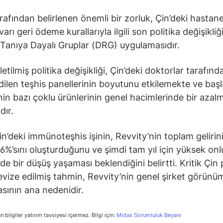
arafından belirlenen önemli bir zorluk, Çin’deki hastan
arı geri ödeme kurallarıyla ilgili son politika değişikliği
e Tanıya Dayalı Gruplar (DRG) uygulamasıdır.
etilmiş politika değişikliği, Çin’deki doktorlar tarafınd
edilen teşhis panellerinin boyutunu etkilemekte ve baş
nin bazı çoklu ürünlerinin genel hacimlerinde bir azal
ır.
in’deki immünoteşhis işinin, Revvity’nin toplam gelirin
 6%’sını oluşturduğunu ve şimdi tam yıl için yüksek onl
de bir düşüş yaşaması beklendiğini belirtti. Kritik Çin 
revize edilmiş tahmin, Revvity’nin genel şirket görün
sının ana nedenidir.
n bilgiler yatırım tavsiyesi içermez. Bilgi için:
Midas Sorumluluk Beyanı