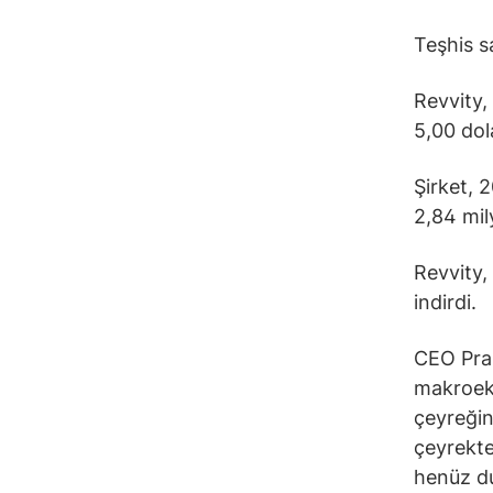
Teşhis s
Revvity, 
5,00 dol
Şirket, 
2,84 mil
Revvity,
indirdi.
CEO Prah
makroeko
çeyreğin
çeyrekte
henüz du