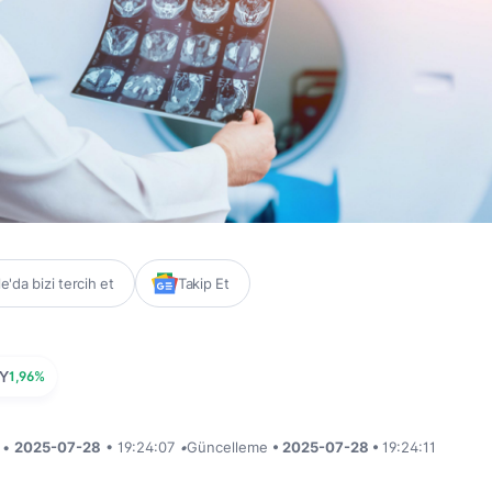
'da bizi tercih et
Takip Et
Y
1,96%
i •
2025-07-28
• 19:24:07
•
Güncelleme
• 2025-07-28 •
19:24:11