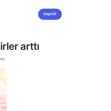
Kayıt Ol
rler arttı
rttı