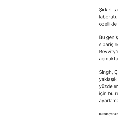
Şirket t
laboratuv
özellikl
Bu genişl
sipariş 
Revvity’
açmaktad
Singh, Ç
yaklaşık
yüzdeler
için bu 
ayarlama
Burada yer ala