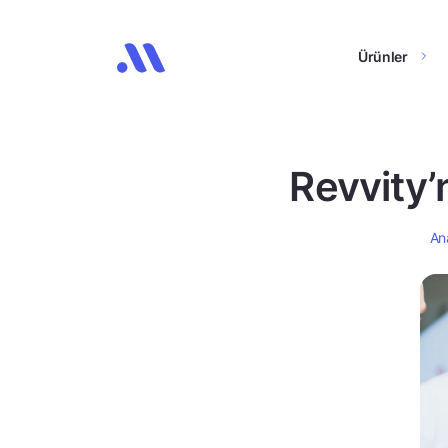
Ürünler
Revvity’n
An