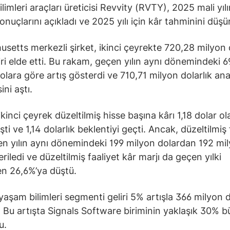
imleri araçları üreticisi Revvity (RVTY), 2025 mali yılı
onuçlarını açıkladı ve 2025 yılı için kâr tahminini düşü
setts merkezli şirket, ikinci çeyrekte 720,28 milyon 
liri elde etti. Bu rakam, geçen yılın aynı dönemindeki 6
olara göre artış gösterdi ve 710,71 milyon dolarlık ana
ini aştı.
ikinci çeyrek düzeltilmiş hisse başına kârı 1,18 dolar ol
ti ve 1,14 dolarlık beklentiyi geçti. Ancak, düzeltilmiş 
en yılın aynı dönemindeki 199 milyon dolardan 192 mi
riledi ve düzeltilmiş faaliyet kâr marjı da geçen yılki
n 26,6%’ya düştü.
 yaşam bilimleri segmenti geliri 5% artışla 366 milyon 
. Bu artışta Signals Software biriminin yaklaşık 30% 
u.