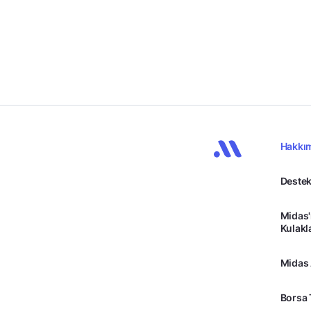
Hakkı
Destek
Midas'
Kulakl
Midas
Borsa 