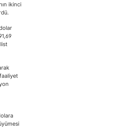
nın ikinci
rdü.
dolar
91,69
list
arak
faaliyet
lyon
dolara
büyümesi