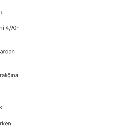
ı.
ni 4,90-
lardan
ralığına
k
erken