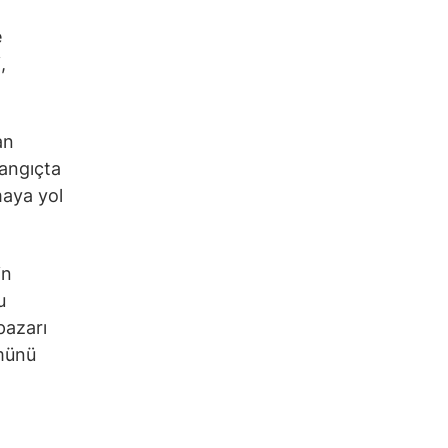
e
,
an
langıçta
maya yol
in
u
pazarı
ümünü