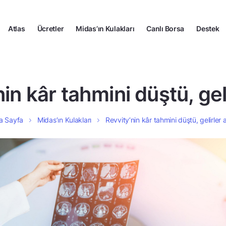
Atlas
Ücretler
Midas’ın Kulakları
Canlı Borsa
Destek
in kâr tahmini düştü, geli
a Sayfa
Midas’ın Kulakları
Revvity’nin kâr tahmini düştü, gelirler a