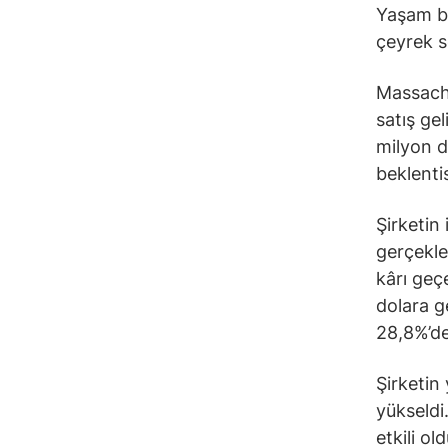
Yaşam bil
çeyrek s
Massachu
satış ge
milyon d
beklentis
Şirketin 
gerçekleş
kârı geç
dolara ge
28,8%’de
Şirketin
yükseldi
etkili old