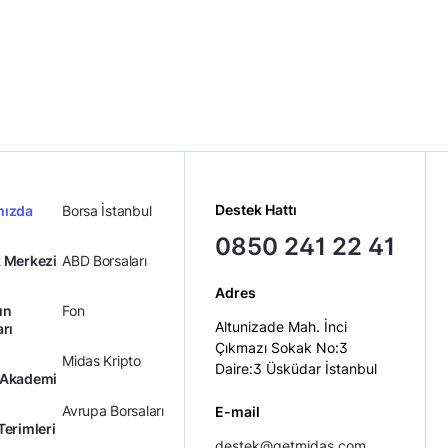
Destek Hattı
mızda
Borsa İstanbul
0850 241 22 41
 Merkezi
ABD Borsaları
Adres
ın
Fon
Altunizade Mah. İnci
arı
Çıkmazı Sokak No:3
Midas Kripto
Daire:3 Üsküdar İstanbul
 Akademi
Avrupa Borsaları
E-mail
Terimleri
destek@getmidas.com