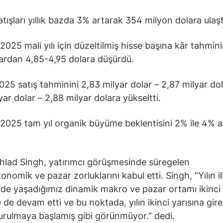
atışları yıllık bazda 3% artarak 354 milyon dolara ulaşt
2025 mali yılı için düzeltilmiş hisse başına kâr tahmini
ardan 4,85-4,95 dolara düşürdü.
2025 satış tahminini 2,83 milyar dolar – 2,87 milyar do
yar dolar – 2,88 milyar dolara yükseltti.
 2025 tam yıl organik büyüme beklentisini 2% ile 4% a
lad Singh, yatırımcı görüşmesinde süregelen
nomik ve pazar zorluklarını kabul etti. Singh, “Yılın il
de yaşadığımız dinamik makro ve pazar ortamı ikinci
 de devam etti ve bu noktada, yılın ikinci yarısına gir
rulmaya başlamış gibi görünmüyor.” dedi.