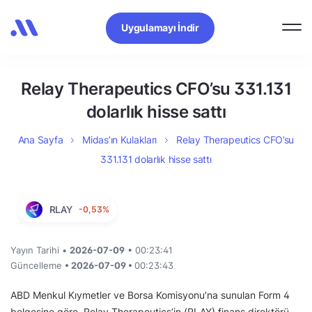
Uygulamayı İndir
Relay Therapeutics CFO’su 331.131
dolarlık hisse sattı
Ana Sayfa
Midas’ın Kulakları
Relay Therapeutics CFO’su
331.131 dolarlık hisse sattı
RLAY
-0,53%
Yayın Tarihi •
2026-07-09
• 00:23:41
Güncelleme
• 2026-07-09 •
00:23:43
ABD Menkul Kıymetler ve Borsa Komisyonu’na sunulan Form 4
belgesine göre, Relay Therapeutics’in (RLAY) finans direktörü