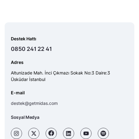
Destek Hattı
0850 241 22 41
Adres
Altunizade Mah. İnci Çıkmazı Sokak No:3 Daire:3
Üsküdar İstanbul
E-mail
destek@getmidas.com
Sosyal Medya