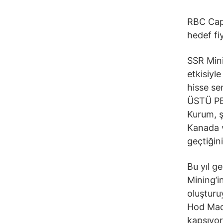
RBC Cap
hedef fi
SSR Mini
etkisiyl
hisse s
ÜSTÜ PER
Kurum, şi
Kanada v
geçtiğini
Bu yıl g
Mining’i
oluşturuy
Hod Made
kapsıyor