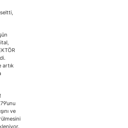
ltti,
üşün
tal,
SEKTÖR
di.
e artık
a
R
%79’unu
şını ve
rülmesini
leniyor.