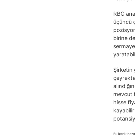
RBC anal
üçüncü ç
pozisyon
birine d
sermaye 
yaratabi
Şirketin
çeyrekte
alındığı
mevcut f
hisse fi
kayabili
potansiy
Bu içerik hazı