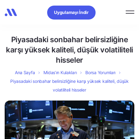
Uygulamayı İndir
Piyasadaki sonbahar belirsizliğine
karşı yüksek kaliteli, düşük volatiliteli
hisseler
Ana Sayfa
Midas’ın Kulakları
Borsa Yorumları
Piyasadaki sonbahar belirsizliğine karşı yüksek kaliteli, düşük
volatiliteli hisseler