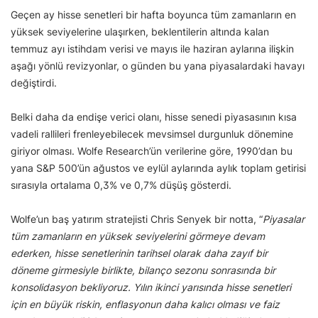
Geçen ay hisse senetleri bir hafta boyunca tüm zamanların en
yüksek seviyelerine ulaşırken, beklentilerin altında kalan
temmuz ayı istihdam verisi ve mayıs ile haziran aylarına ilişkin
aşağı yönlü revizyonlar, o günden bu yana piyasalardaki havayı
değiştirdi.
Belki daha da endişe verici olanı, hisse senedi piyasasının kısa
vadeli rallileri frenleyebilecek mevsimsel durgunluk dönemine
giriyor olması. Wolfe Research’ün verilerine göre, 1990’dan bu
yana S&P 500’ün ağustos ve eylül aylarında aylık toplam getirisi
sırasıyla ortalama 0,3% ve 0,7% düşüş gösterdi.
Wolfe’un baş yatırım stratejisti Chris Senyek bir notta, “
Piyasalar
tüm zamanların en yüksek seviyelerini görmeye devam
ederken, hisse senetlerinin tarihsel olarak daha zayıf bir
döneme girmesiyle birlikte, bilanço sezonu sonrasında bir
konsolidasyon bekliyoruz. Yılın ikinci yarısında hisse senetleri
için en büyük riskin, enflasyonun daha kalıcı olması ve faiz