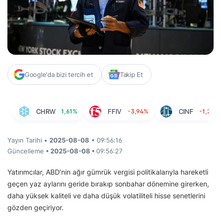
Google'da bizi tercih et
Takip Et
CHRW
1,61%
FFIV
-3,94%
CINF
-1,23%
Yayın Tarihi •
2025-08-08
• 09:56:16
Güncelleme
• 2025-08-08 •
09:56:27
Yatırımcılar, ABD’nin ağır gümrük vergisi politikalarıyla hareketli
geçen yaz aylarını geride bırakıp sonbahar dönemine girerken,
daha yüksek kaliteli ve daha düşük volatiliteli hisse senetlerini
gözden geçiriyor.