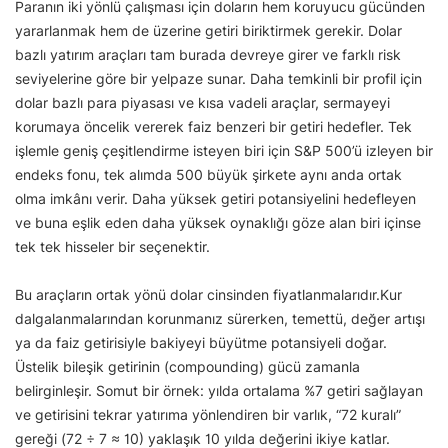
Paranın iki yönlü çalışması için doların hem koruyucu gücünden
yararlanmak hem de üzerine getiri biriktirmek gerekir. Dolar
bazlı yatırım araçları tam burada devreye girer ve farklı risk
seviyelerine göre bir yelpaze sunar. Daha temkinli bir profil için
dolar bazlı para piyasası ve kısa vadeli araçlar, sermayeyi
korumaya öncelik vererek faiz benzeri bir getiri hedefler. Tek
işlemle geniş çeşitlendirme isteyen biri için S&P 500’ü izleyen bir
endeks fonu, tek alımda 500 büyük şirkete aynı anda ortak
olma imkânı verir. Daha yüksek getiri potansiyelini hedefleyen
ve buna eşlik eden daha yüksek oynaklığı göze alan biri içinse
tek tek hisseler bir seçenektir.
Bu araçların ortak yönü dolar cinsinden fiyatlanmalarıdır.Kur
dalgalanmalarından korunmanız sürerken, temettü, değer artışı
ya da faiz getirisiyle bakiyeyi büyütme potansiyeli doğar.
Üstelik bileşik getirinin (compounding) gücü zamanla
belirginleşir. Somut bir örnek: yılda ortalama %7 getiri sağlayan
ve getirisini tekrar yatırıma yönlendiren bir varlık, “72 kuralı”
gereği (72 ÷ 7 ≈ 10) yaklaşık 10 yılda değerini ikiye katlar.