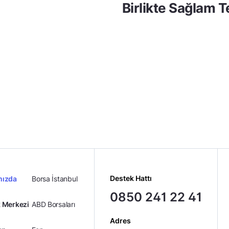
Birlikte Sağlam 
Destek Hattı
mızda
Borsa İstanbul
0850 241 22 41
 Merkezi
ABD Borsaları
Adres