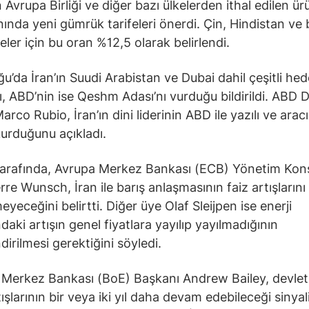
 Avrupa Birliği ve diğer bazı ülkelerden ithal edilen ür
ında yeni gümrük tarifeleri önerdi. Çin, Hindistan ve 
eler için bu oran %12,5 olarak belirlendi.
u’da İran’ın Suudi Arabistan ve Dubai dahil çeşitli hed
ı, ABD’nin ise Qeshm Adası’nı vurduğu bildirildi. ABD Dı
rco Rubio, İran’ın dini liderinin ABD ile yazılı ve aracı
 kurduğunu açıkladı.
tarafında, Avrupa Merkez Bankası (ECB) Yönetim Kon
rre Wunsch, İran ile barış anlaşmasının faiz artışlarını
yeceğini belirtti. Diğer üye Olaf Sleijpen ise enerji
ndaki artışın genel fiyatlara yayılıp yayılmadığının
dirilmesi gerektiğini söyledi.
e Merkez Bankası (BoE) Başkanı Andrew Bailey, devlet 
tışlarının bir veya iki yıl daha devam edebileceği sinyali