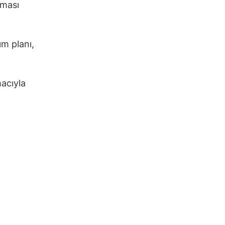
aması
ım planı,
acıyla