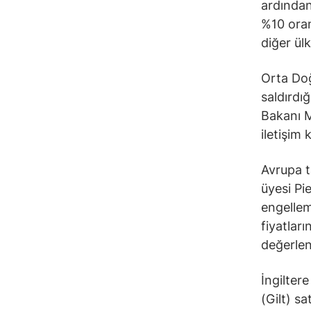
ardından
%10 oran
diğer ülk
Orta Doğ
saldırdığ
Bakanı Ma
iletişim
Avrupa 
üyesi Pie
engelleme
fiyatları
değerlen
İngilter
(Gilt) sa