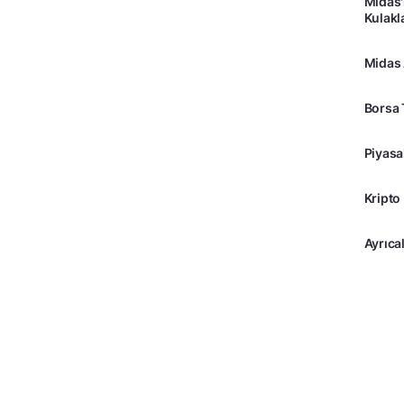
Midas'
Kulakl
Midas
Borsa 
Piyasa
Kripto
Ayrıcal