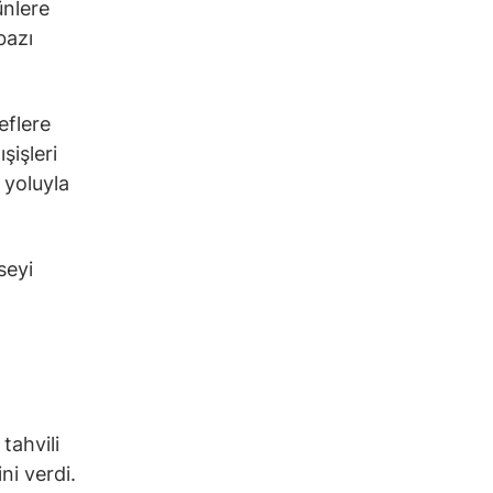
ünlere
bazı
eflere
şişleri
 yoluyla
seyi
tahvili
ni verdi.