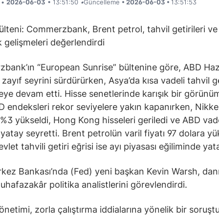
i •
2026-06-03
• 13:51:50
•
Güncelleme
• 2026-06-03 •
13:51:53
ülteni: Commerzbank, Brent petrol, tahvil getirileri ve
k gelişmeleri değerlendirdi
bank’ın “European Sunrise” bültenine göre, ABD Haz
i zayıf seyrini sürdürürken, Asya’da kısa vadeli tahvil ge
ye devam etti. Hisse senetlerinde karışık bir görünü
BD endeksleri rekor seviyelere yakın kapanırken, Nikke
 %3 yükseldi, Hong Kong hisseleri geriledi ve ABD vade
 yatay seyretti. Brent petrolün varil fiyatı 97 dolara yü
let tahvili getiri eğrisi ise ayı piyasası eğiliminde yata
kez Bankası’nda (Fed) yeni başkan Kevin Warsh, da
uhafazakâr politika analistlerini görevlendirdi.
netimi, zorla çalıştırma iddialarına yönelik bir soruş