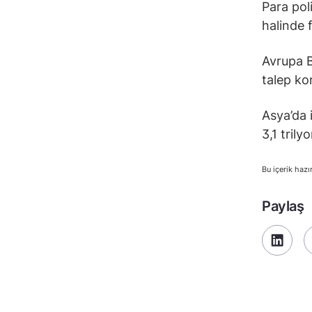
Para pol
halinde f
Avrupa B
talep ko
Asya’da 
3,1 trily
Bu içerik hazı
Paylaş