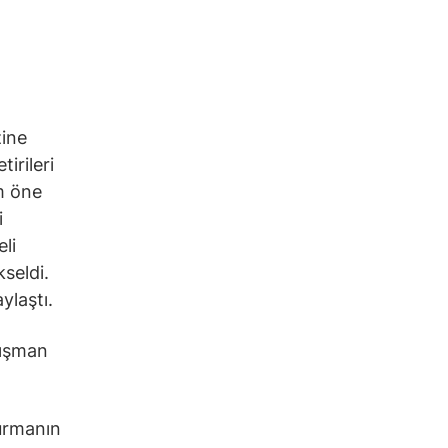
ine
tirileri
m öne
i
li
kseldi.
ylaştı.
nışman
turmanın