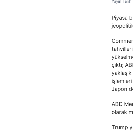
Yayın Tarih
Piyasa b
jeopoliti
Commerz
tahviller
yükselme
çıktı; A
yaklaşık
işlemleri
Japon dev
ABD Mer
olarak m
Trump yö