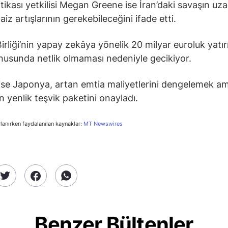
itikası yetkilisi Megan Greene ise İran’daki savaşın uz
aiz artışlarının gerekebileceğini ifade etti.
irliği’nin yapay zekâya yönelik 20 milyar euroluk yatır
nusunda netlik olmaması nedeniyle gecikiyor.
ise Japonya, artan emtia maliyetlerini dengelemek am
on yenlik teşvik paketini onayladı.
rlanırken faydalanılan kaynaklar:
MT Newswires
Benzer Bültenler