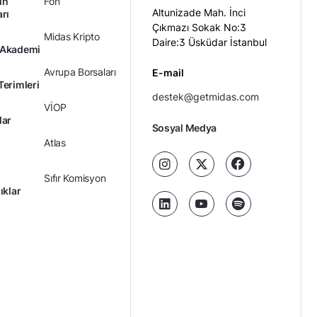
ın
Fon
Altunizade Mah. İnci
arı
Çıkmazı Sokak No:3
Midas Kripto
Daire:3 Üsküdar İstanbul
 Akademi
Avrupa Borsaları
E-mail
Terimleri
destek@getmidas.com
VİOP
lar
Sosyal Medya
Atlas
Sıfır Komisyon
ıklar
Kredili Yatırım
Ücretler
Kariyer