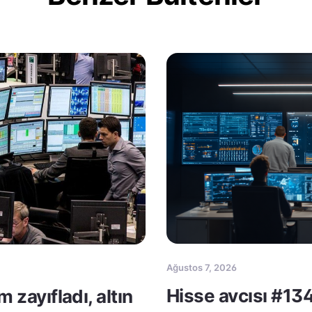
Ağustos 7, 2026
Hisse avcısı #134
m zayıfladı, altın