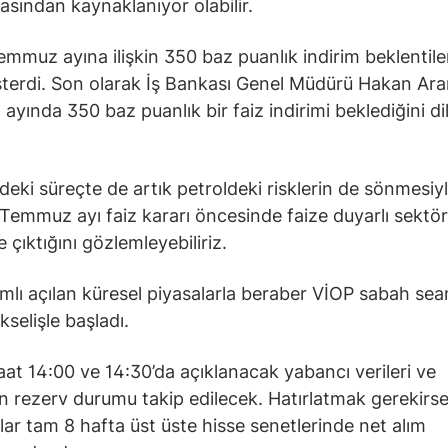
asından kaynaklanıyor olabilir.
emmuz ayına ilişkin 350 baz puanlık indirim beklentile
sterdi. Son olarak İş Bankası Genel Müdürü Hakan Ar
yında 350 baz puanlık bir faiz indirimi beklediğini di
ki süreçte de artık petroldeki risklerin de sönmesiy
Temmuz ayı faiz kararı öncesinde faize duyarlı sektör
 çıktığını gözlemleyebiliriz.
ımlı açılan küresel piyasalarla beraber VİOP sabah sea
kselişle başladı.
at 14:00 ve 14:30’da açıklanacak yabancı verileri ve
 rezerv durumu takip edilecek. Hatırlatmak gerekirs
ılar tam 8 hafta üst üste hisse senetlerinde net alım