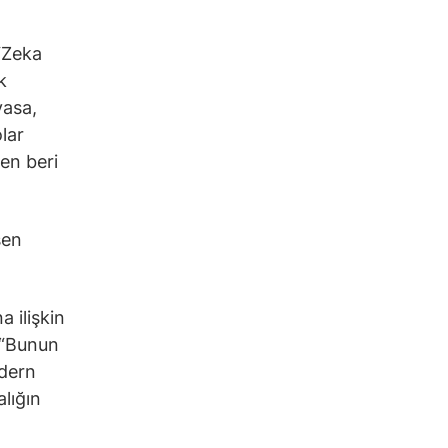
 “Zeka
k
yasa,
lar
den beri
şen
a ilişkin
 “Bunun
odern
lığın