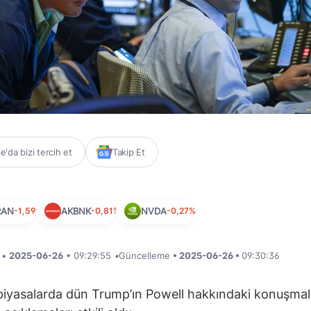
'da bizi tercih et
Takip Et
RAN
-1,59%
AKBNK
-0,81%
NVDA
-0,27%
i •
2025-06-26
• 09:29:55
•
Güncelleme
• 2025-06-26 •
09:30:36
piyasalarda dün Trump’ın Powell hakkındaki konuşmal