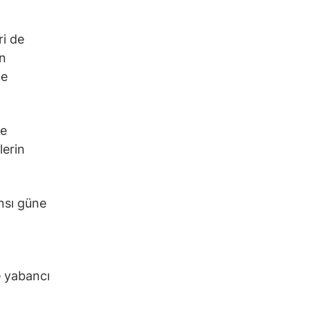
ri de
an
le
le
lerin
nsı güne
e yabancı