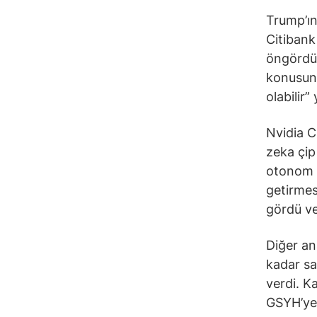
Trump’ın
Citibank
öngördü
konusund
olabilir”
Nvidia C
zeka çip
otonom a
getirmes
gördü ve
Diğer an
kadar sa
verdi. K
GSYH’ye 