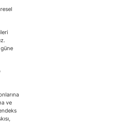
resel
leri
ız.
r güne
D
onlarına
na ve
 endeks
kısı,