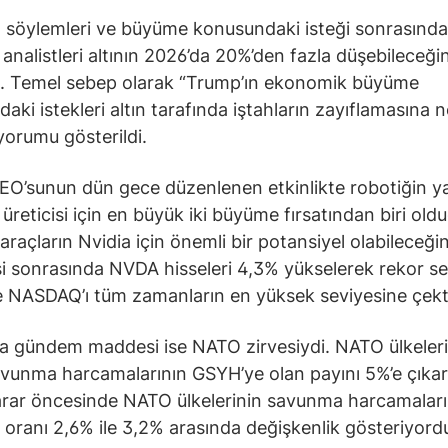
 söylemleri ve büyüme konusundaki isteği sonrasında
 analistleri altının 2026’da 20%’den fazla düşebileceğin
. Temel sebep olarak “Trump’ın ekonomik büyüme
aki istekleri altın tarafında iştahların zayıflamasına 
 yorumu gösterildi.
EO’sunun dün gece düzenlenen etkinlikte robotiğin y
 üreticisi için en büyük iki büyüme fırsatından biri ol
raçların Nvidia için önemli bir potansiyel olabileceğini
i sonrasında NVDA hisseleri 4,3% yükselerek rekor se
 NASDAQ’ı tüm zamanların en yüksek seviyesine çekt
a gündem maddesi ise NATO zirvesiydi. NATO ülkeleri
vunma harcamalarının GSYH’ye olan payını 5%’e çıka
arar öncesinde NATO ülkelerinin savunma harcamaları
oranı 2,6% ile 3,2% arasında değişkenlik gösteriyord