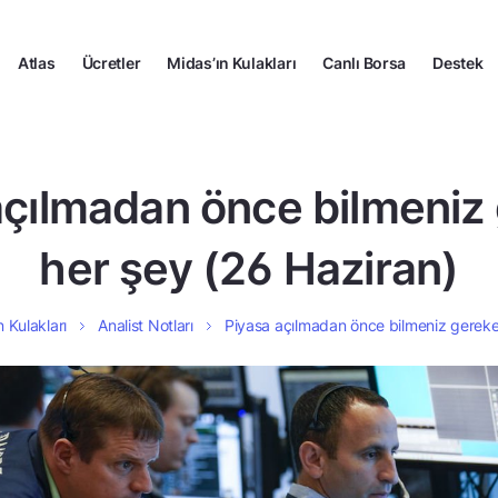
Atlas
Ücretler
Midas’ın Kulakları
Canlı Borsa
Destek
açılmadan önce bilmeniz
her şey (26 Haziran)
n Kulakları
Analist Notları
Piyasa açılmadan önce bilmeniz gereke