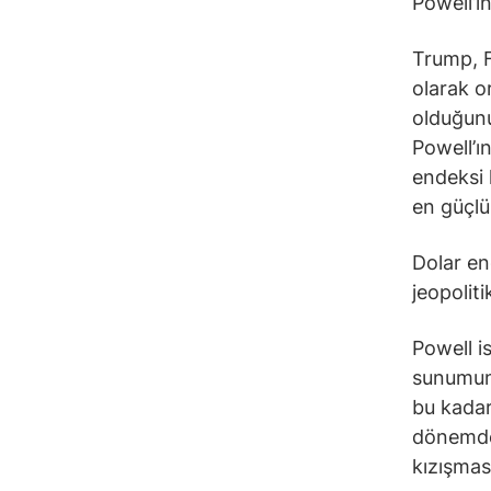
Powell’ın
Trump, F
olarak o
olduğunu
Powell’ın
endeksi 
en güçl
Dolar en
jeopolit
Powell i
sunumunu
bu kadar
dönemde 
kızışmas