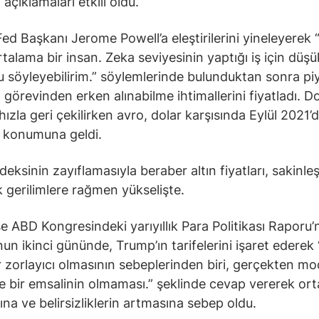
 açıklamaları etkili oldu.
ed Başkanı Jerome Powell’a eleştirilerini yineleyerek
rtalama bir insan. Zeka seviyesinin yaptığı iş için düşü
 söyleyebilirim.” söylemlerinde bulunduktan sonra pi
 görevinden erken alınabilme ihtimallerini fiyatladı. Do
hızla geri çekilirken avro, dolar karşısında Eylül 2021’
ü konumuna geldi.
deksinin zayıflamasıyla beraber altın fiyatları, sakinle
ik gerilimlere rağmen yükselişte.
se ABD Kongresindeki yarıyıllık Para Politikası Raporu’n
n ikinci gününde, Trump’ın tarifelerini işaret ederek
 zorlayıcı olmasının sebeplerinden biri, gerçekten m
bir emsalinin olmaması.” şeklinde cevap vererek orta
ına ve belirsizliklerin artmasına sebep oldu.