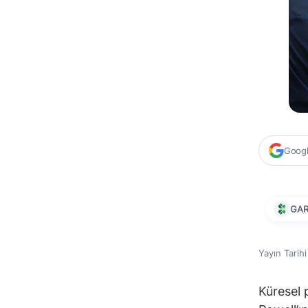
Google
GA
Yayın Tarih
Küresel 