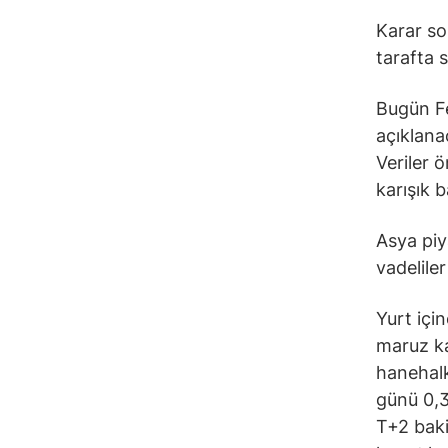
Karar so
tarafta 
Bugün Fe
açıklana
Veriler 
karışık b
Asya piy
vadelile
Yurt içi
maruz ka
hanehalk
günü 0,3
T+2 baki