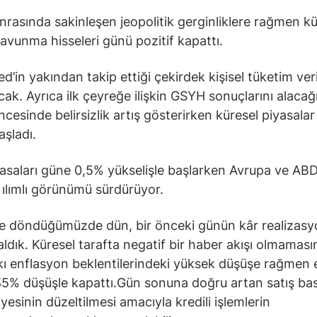
nrasında sakinleşen jeopolitik gerginliklere rağmen kü
savunma hisseleri günü pozitif kapattı.
d’in yakından takip ettiği çekirdek kişisel tüketim veri
cak. Ayrıca ilk çeyreğe ilişkin GSYH sonuçlarını alacağ
öncesinde belirsizlik artış gösterirken küresel piyasala
aşladı.
asaları güne 0,5% yükselişle başlarken Avrupa ve AB
r ılımlı görünümü sürdürüyor.
ne döndüğümüzde dün, bir önceki günün kâr realizasy
ldık. Küresel tarafta negatif bir haber akışı olmaması
ı enflasyon beklentilerindeki yüksek düşüşe rağmen
5% düşüşle kapattı.Gün sonuna doğru artan satış bas
yesinin düzeltilmesi amacıyla kredili işlemlerin