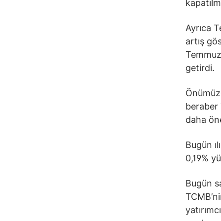
kapatılm
Ayrıca T
artış gö
Temmuz a
getirdi.
Önümüzde
beraber 
daha öne
Bugün ıl
0,19% yü
Bugün sa
TCMB’nin
yatırımc