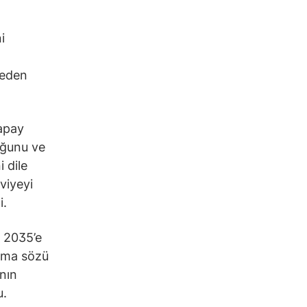
i
neden
apay
duğunu ve
 dile
viyeyi
i.
 2035’e
rma sözü
nın
u.