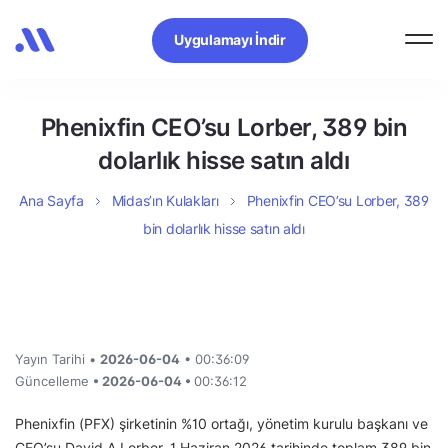
Uygulamayı İndir
Phenixfin CEO’su Lorber, 389 bin
dolarlık hisse satın aldı
Ana Sayfa
Midas’ın Kulakları
Phenixfin CEO’su Lorber, 389
bin dolarlık hisse satın aldı
Yayın Tarihi •
2026-06-04
• 00:36:09
Güncelleme
• 2026-06-04 •
00:36:12
Phenixfin (PFX) şirketinin %10 ortağı, yönetim kurulu başkanı ve
CEO’su David A Lorber, 1 Haziran 2026 tarihinde toplam 389 bin