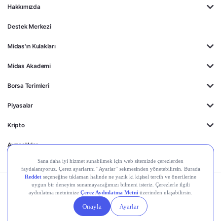
Hakkımızda
Destek Merkezi
Midas'ın Kulakları
Midas Akademi
Borsa Terimleri
Piyasalar
Kripto
Ayrıcalıklar
Kişisel Verilerin
Gizlilik
Yasal
Çerez
Korunması
Politikası
Duyurular
Ayarları
© 2026 Midas Finansal Teknolojiler A.Ş. Tüm hakları saklıdır.