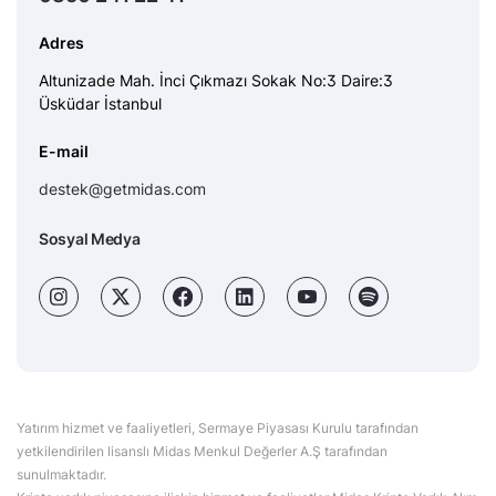
Adres
Altunizade Mah. İnci Çıkmazı Sokak No:3 Daire:3
Üsküdar İstanbul
E-mail
destek@getmidas.com
Sosyal Medya
Yatırım hizmet ve faaliyetleri, Sermaye Piyasası Kurulu tarafından
yetkilendirilen lisanslı Midas Menkul Değerler A.Ş tarafından
sunulmaktadır.