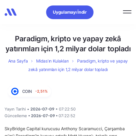
Uygulamayı İndir
Paradigm, kripto ve yapay zekâ
yatırımları için 1,2 milyar dolar topladı
Ana Sayfa
Midas’ın Kulakları
Paradigm, kripto ve yapay
zekâ yatırımları için 1,2 milyar dolar topladı
COIN
-2,51%
Yayın Tarihi •
2026-07-09
• 07:22:50
Güncelleme
• 2026-07-09 •
07:22:52
SkyBridge Capital kurucusu Anthony Scaramucci, Çarşamba
günü Paradigm’in kurucu ortağı Matt Huang’ı, teknik sınır