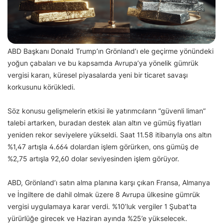
ABD Başkanı Donald Trump’ın Grönland’ı ele geçirme yönündeki
yoğun çabaları ve bu kapsamda Avrupa’ya yönelik gümrük
vergisi kararı, küresel piyasalarda yeni bir ticaret savaşı
korkusunu körükledi.
Söz konusu gelişmelerin etkisi ile yatırımcıların “güvenli liman”
talebi artarken, buradan destek alan altın ve gümüş fiyatları
yeniden rekor seviyelere yükseldi. Saat 11.58 itibarıyla ons altın
%1,47 artışla 4.664 dolardan işlem görürken, ons gümüş de
%2,75 artışla 92,60 dolar seviyesinden işlem görüyor.
ABD, Grönland’ı satın alma planına karşı çıkan Fransa, Almanya
ve İngiltere de dahil olmak üzere 8 Avrupa ülkesine gümrük
vergisi uygulamaya karar verdi. %10’luk vergiler 1 Şubat’ta
yürürlüğe girecek ve Haziran ayında %25’e yükselecek.