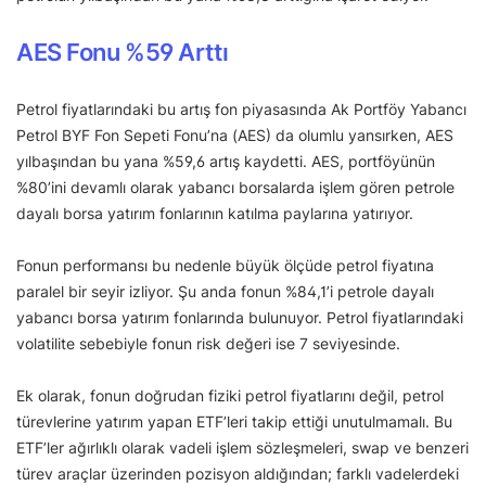
AES Fonu %59 Arttı
Petrol fiyatlarındaki bu artış fon piyasasında Ak Portföy Yabancı
Petrol BYF Fon Sepeti Fonu’na (AES) da olumlu yansırken, AES
yılbaşından bu yana %59,6 artış kaydetti. AES, portföyünün
%80’ini devamlı olarak yabancı borsalarda işlem gören petrole
dayalı borsa yatırım fonlarının katılma paylarına yatırıyor.
Fonun performansı bu nedenle büyük ölçüde petrol fiyatına
paralel bir seyir izliyor. Şu anda fonun %84,1’i petrole dayalı
yabancı borsa yatırım fonlarında bulunuyor. Petrol fiyatlarındaki
volatilite sebebiyle fonun risk değeri ise 7 seviyesinde.
Ek olarak, fonun doğrudan fiziki petrol fiyatlarını değil, petrol
türevlerine yatırım yapan ETF’leri takip ettiği unutulmamalı. Bu
ETF’ler ağırlıklı olarak vadeli işlem sözleşmeleri, swap ve benzeri
türev araçlar üzerinden pozisyon aldığından; farklı vadelerdeki