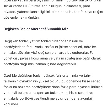
Özellikle katılım para piyasası fonlarının, portföy büyüklüğünün
10%’u kadar DİBS tutma zorunluluğunun olmaması, para
piyasası yatırımcılarının ilgisini, biraz daha bu tarafa kaydırdığını
gözlemlemek mümkün.
Değişken Fonlar Alternatif Sunabilir Mi?
Değişken fonlar, yatırım fonları türlerinden biridir ve
portföylerinde farklı varlık sınıflarını (hisse senetleri, tahviller,
emtialar, dövizler vb.) değişen oranlarda bulundururlar. Fon
yöneticisi, piyasa koşullarına ve yatırım stratejisine bağlı olarak
portföyün dağılımını zaman içinde değiştirebilir.
Özellikle değişken fonlar, yüksek faiz ortamında ve tahvil
faizlerinin oynaklığının yüksel olduğu bu dönemde hisse senedi
fonlarına nazaran portföyünde daha fazla para piyasası ürünleri
ve tahvil bulundurma şansları bulunurken, hisse senedi ve
emtialarla portföyü çeşitlendirme açısından daha avantajlı
konumda.