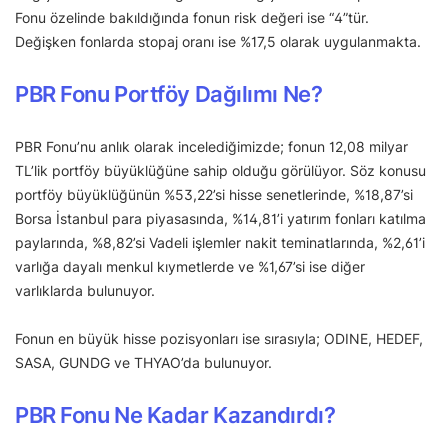
Fonu özelinde bakıldığında fonun risk değeri ise “4”tür.
Değişken fonlarda stopaj oranı ise %17,5 olarak uygulanmakta.
PBR Fonu Portföy Dağılımı Ne?
PBR Fonu’nu anlık olarak incelediğimizde; fonun 12,08 milyar
TL’lik portföy büyüklüğüne sahip olduğu görülüyor. Söz konusu
portföy büyüklüğünün %53,22’si hisse senetlerinde, %18,87’si
Borsa İstanbul para piyasasında, %14,81’i yatırım fonları katılma
paylarında, %8,82’si Vadeli işlemler nakit teminatlarında, %2,61’i
varlığa dayalı menkul kıymetlerde ve %1,67’si ise diğer
varlıklarda bulunuyor.
Fonun en büyük hisse pozisyonları ise sırasıyla; ODINE, HEDEF,
SASA, GUNDG ve THYAO’da bulunuyor.
PBR Fonu Ne Kadar Kazandırdı?