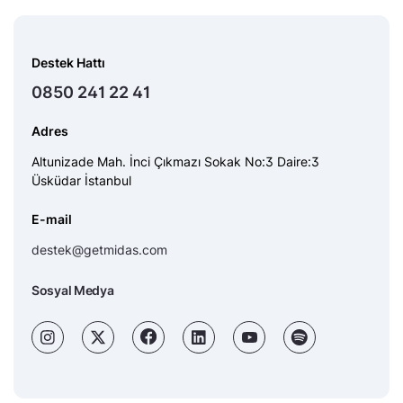
Destek Hattı
0850 241 22 41
Adres
Altunizade Mah. İnci Çıkmazı Sokak No:3 Daire:3
Üsküdar İstanbul
E-mail
destek@getmidas.com
Sosyal Medya