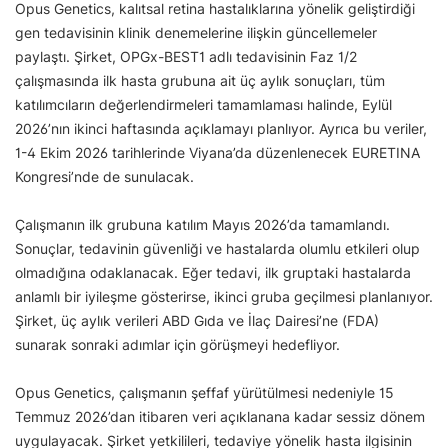
Opus Genetics, kalıtsal retina hastalıklarına yönelik geliştirdiği
gen tedavisinin klinik denemelerine ilişkin güncellemeler
paylaştı. Şirket, OPGx-BEST1 adlı tedavisinin Faz 1/2
çalışmasında ilk hasta grubuna ait üç aylık sonuçları, tüm
katılımcıların değerlendirmeleri tamamlaması halinde, Eylül
2026’nın ikinci haftasında açıklamayı planlıyor. Ayrıca bu veriler,
1-4 Ekim 2026 tarihlerinde Viyana’da düzenlenecek EURETINA
Kongresi’nde de sunulacak.
Çalışmanın ilk grubuna katılım Mayıs 2026’da tamamlandı.
Sonuçlar, tedavinin güvenliği ve hastalarda olumlu etkileri olup
olmadığına odaklanacak. Eğer tedavi, ilk gruptaki hastalarda
anlamlı bir iyileşme gösterirse, ikinci gruba geçilmesi planlanıyor.
Şirket, üç aylık verileri ABD Gıda ve İlaç Dairesi’ne (FDA)
sunarak sonraki adımlar için görüşmeyi hedefliyor.
Opus Genetics, çalışmanın şeffaf yürütülmesi nedeniyle 15
Temmuz 2026’dan itibaren veri açıklanana kadar sessiz dönem
uygulayacak. Şirket yetkilileri, tedaviye yönelik hasta ilgisinin