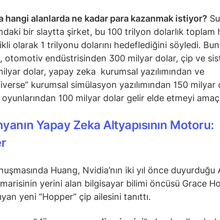
a hangi alanlarda ne kadar para kazanmak istiyor?
Su
ındaki bir slaytta şirket, bu 100 trilyon dolarlık topla
ikli olarak 1 trilyonu dolarını hedeflediğini söyledi. Bu
t, otomotiv endüstrisinden 300 milyar dolar, çip ve si
ilyar dolar, yapay zeka kurumsal yazılımından ve
verse” kurumsal simülasyon yazılımından 150 milyar 
 oyunlarından 100 milyar dolar gelir elde etmeyi amaç
yanın Yapay Zeka Altyapısının Motoru:
er
onuşmasında Huang, Nvidia’nın iki yıl önce duyurduğ
imarisinin yerini alan bilgisayar bilimi öncüsü Grace H
ıyan yeni “Hopper” çip ailesini tanıttı.