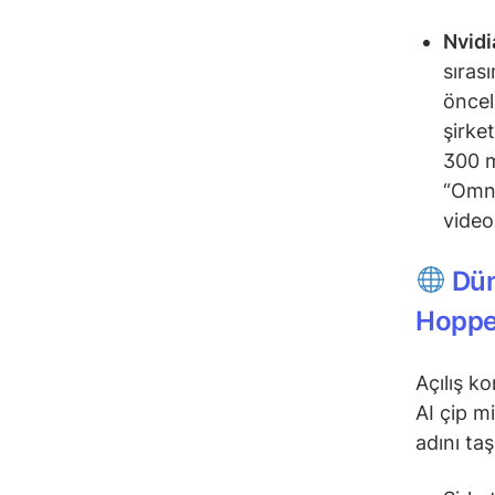
Nvidi
sıras
öncel
şirke
300 m
“Omni
video
Dün
Hopp
Açılış k
AI çip m
adını taş