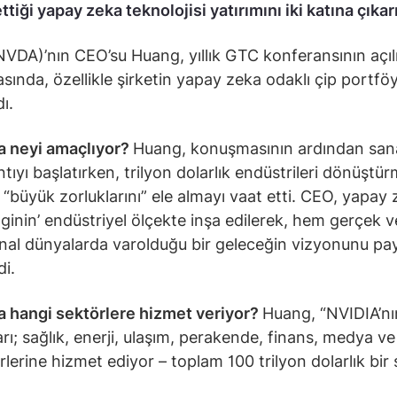
ttiği yapay zeka teknolojisi yatırımını iki katına çıkar
NVDA)’nın CEO’su Huang, yıllık GTC konferansının açıl
ında, özellikle şirketin yapay zeka odaklı çip portfö
ı.
a neyi amaçlıyor?
Huang, konuşmasının ardından san
ntıyı başlatırken, trilyon dolarlık endüstrileri dönüştü
 “büyük zorluklarını” ele almayı vaat etti. CEO, yapay
ilginin’ endüstriyel ölçekte inşa edilerek, hem gerçek 
nal dünyalarda varolduğu bir geleceğin vizyonunu payl
di.
a hangi sektörlere hizmet veriyor?
Huang, “NVIDIA’nı
arı; sağlık, enerji, ulaşım, perakende, finans, medya v
rlerine hizmet ediyor – toplam 100 trilyon dolarlık bir 