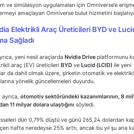
ım ve simülasyon uygulamaları için Omniverse’e erişm
vermeyi amaçlayan Omniverse bulut hizmetini başlatıy
ia Elektrikli Araç Üreticileri BYD ve Lucid
ma Sağladı
rıca, yeni nesil araçlarda
Nvidia Drive
platformunu k
trikli araç (EV) üreticileri
BYD
ve
Lucid (LCID)
ile yeni
ar da dahil olmak üzere, şirketin otomatik ve elektrikl
larına yönelik güncellemeleri duyurdu.
t ayrıca,
otomotiv sektöründeki kazanımlarının, 8 mil
dan 11 milyar dolara ulaştığını
söyledi.
isseleri dün 0,79% düştü ve günü 265,24 dolardan kap
çen hafta neredeyse 25% arttı, ancak bu yıl şu ana k