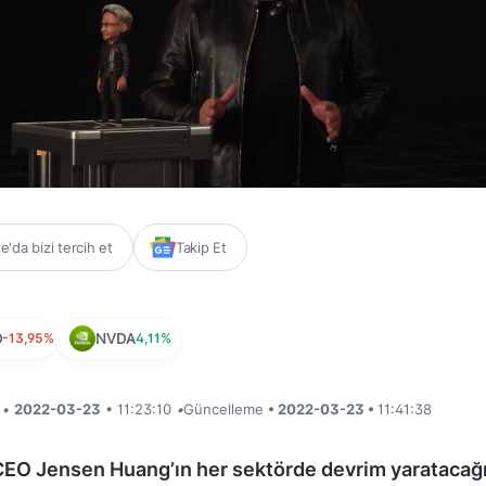
'da bizi tercih et
Takip Et
D
-13,95%
NVDA
4,11%
i •
2022-03-23
• 11:23:10
•
Güncelleme
• 2022-03-23 •
11:41:38
CEO Jensen Huang’ın her sektörde devrim yaratacağ