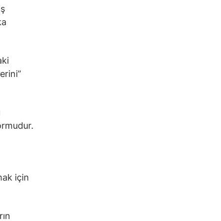
iş
ka
aki
erini”
u
ormudur.
mak için
rın