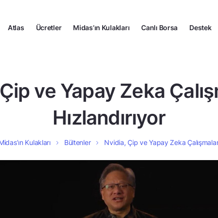
Atlas
Ücretler
Midas’ın Kulakları
Canlı Borsa
Destek
 Çip ve Yapay Zeka Çalış
Hızlandırıyor
Midas’ın Kulakları
Bültenler
Nvidia, Çip ve Yapay Zeka Çalışmaları