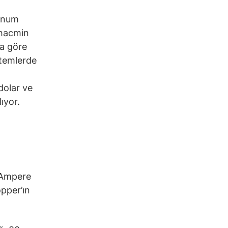
num
m hacmin
na göre
stemlerde
dolar ve
lıyor.
u Ampere
opper’ın