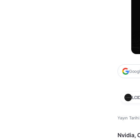
Google
LCI
Yayın Tarih
Nvidia, 