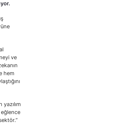
ıyor.
ış
yüne
al
rmeyi ve
 zekanın
ve hem
aştığını
n yazılım
e eğlence
sektör.”