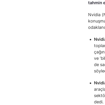
tahmin e
Nvidia (
konuşmas
odakland
Nvidi
topla
çağın
ve ‘b
de sa
söyle
Nvidi
araçl
sektö
dedi.