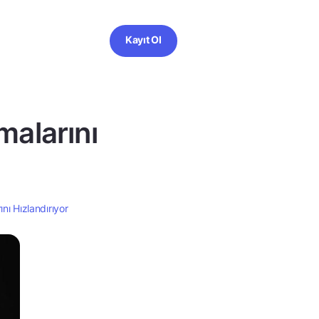
Kayıt Ol
malarını
nı Hızlandırıyor