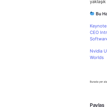
yaklaşık
Bu Ha
Keynote 
CEO Int
Softwar
Nvidia U
Worlds
Burada yer ala
Paylaş