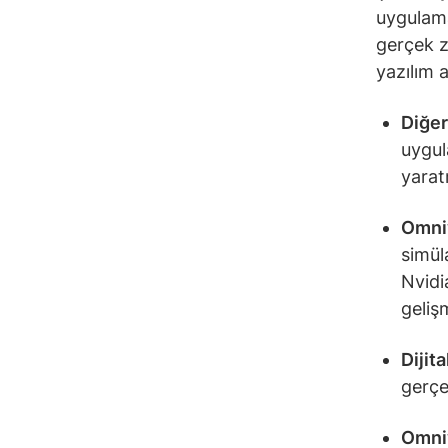
uygulama
gerçek z
yazılım 
Diğer
uygula
yarat
Omni
simül
Nvidi
gelişm
Dijita
gerçe
Omniv