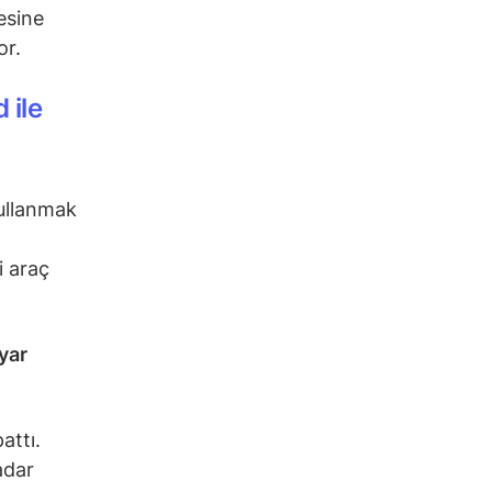
esine
or.
 ile
ullanmak
i araç
yar
attı.
adar