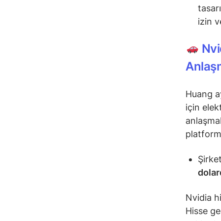
tasar
izin 
Nvid
Anlaş
Huang ay
için elek
anlaşmal
platform
Şirke
dolar
Nvidia h
Hisse ge