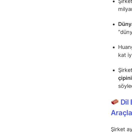
Şirket
milyar
Dünya
“düny
Huang
kat i
Şirke
çipin
söyle
Dil
Araçla
Şirket a