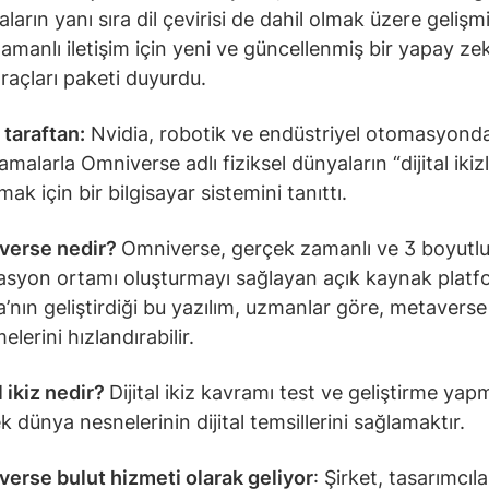
ların yanı sıra dil çevirisi de dahil olmak üzere gelişm
amanlı iletişim için yeni ve güncellenmiş bir yapay ze
araçları paketi duyurdu.
 taraftan:
Nvidia, robotik ve endüstriyel otomasyond
malarla Omniverse adlı fiziksel dünyaların “dijital ikizl
mak için bir bilgisayar sistemini tanıttı.
verse nedir?
Omniverse, gerçek zamanlı ve 3 boyutl
asyon ortamı oluşturmayı sağlayan açık kaynak platf
a’nın geliştirdiği bu yazılım, uzmanlar göre, metaverse
elerini hızlandırabilir.
l ikiz nedir?
Dijital ikiz kavramı test ve geliştirme yap
k dünya nesnelerinin dijital temsillerini sağlamaktır.
erse bulut hizmeti olarak geliyor
: Şirket, tasarımcıla