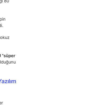
ğı 80
pin
di.
dokuz
 “süper
olduğunu
Yazılım
er