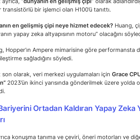
 ayrıca, “
dünyanın en gelişmiş çipi
” olarak adlandırdı
 transistörlü bir işlemci olan H100’ü tanıttı.
nın en gelişmiş çipi neye hizmet edecek?
Huang, çi
anın yapay zeka altyapısının motoru” olacağını söyle
, Hopper’ın Ampere mimarisine göre performansta 
yileştirme sağladığını söyledi.
t son olarak, veri merkezi uygulamaları için
Grace CPU
in”
2023’ün ikinci yarısında gönderilmek üzere yolda 
di.
 Bariyerini Ortadan Kaldıran Yapay Zeka 
rı
yrıca konuşma tanıma ve çeviri, öneri motorları ve diğ