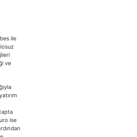
bes ile
blosuz
ileri
ği ve
ıyla
yatırım
etapta
uro ise
 ardından
le