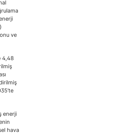
mal
ğrulama
enerji
)
yonu ve
e 4,48
ilmiş
ası
dirilmiş
035’te
 enerji
enin
sel hava