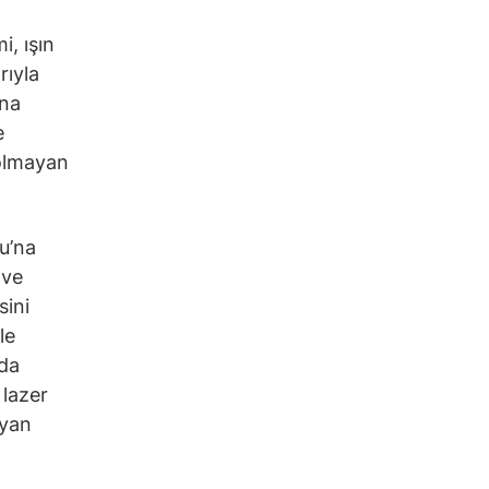
i, ışın
rıyla
ana
e
 olmayan
u’na
 ve
sini
le
rda
 lazer
ayan