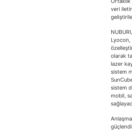
Ortaklık
veri ilet
geliştiri
NUBURU, 
Lyocon, 
özelleşt
olarak t
lazer ka
sistem m
SunCubes
sistem d
mobil, s
sağlayac
Anlaşma,
güçlendi