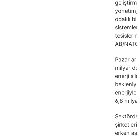
geliştir
yönetim,
odaklı b
sistemle
tesisler
AB/NATO 
Pazar ar
milyar d
enerji s
bekleniyo
enerjiyl
6,8 mily
Sektörde
şirketle
erken aş