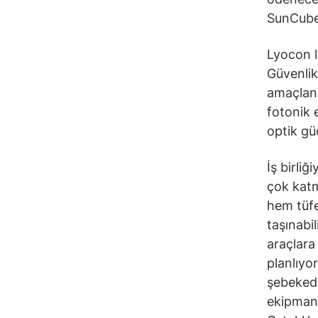
SunCubes
Lyocon l
Güvenlik
amaçlanı
fotonik 
optik güç
İş birliğ
çok katma
hem tüfe
taşınabil
araçlara
planlıyo
şebekede
ekipmanl