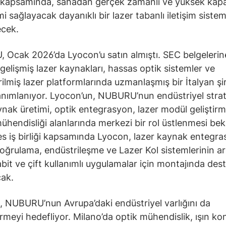
 kapsamında, sahadan gerçek zamanlı ve yüksek kapas
imi sağlayacak dayanıklı bir lazer tabanlı iletişim sistem
lecek.
Ocak 2026’da Lyocon’u satın almıştı. SEC belgelerin
gelişmiş lazer kaynakları, hassas optik sistemler ve
irilmiş lazer platformlarında uzmanlaşmış bir İtalyan şi
anımlanıyor. Lyocon’un, NUBURU’nun endüstriyel strat
ynak üretimi, optik entegrasyon, lazer modül geliştir
ühendisliği alanlarında merkezi bir rol üstlenmesi bek
 iş birliği kapsamında Lyocon, lazer kaynak entegra
oğrulama, endüstrileşme ve Lazer Kol sistemlerinin ar
abit ve çift kullanımlı uygulamalar için montajında des
ak.
 NUBURU’nun Avrupa’daki endüstriyel varlığını da
rmeyi hedefliyor. Milano’da optik mühendislik, ışın ko