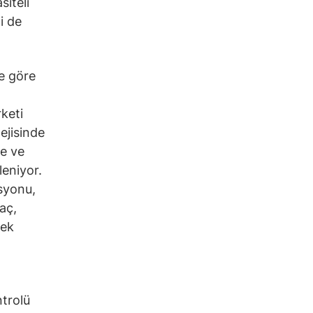
iteli
i de
e göre
rketi
ejisinde
me ve
leniyor.
syonu,
aç,
tek
ntrolü