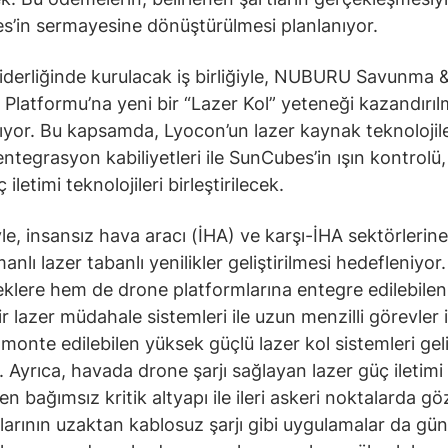
’in sermayesine dönüştürülmesi planlanıyor.
iderliğinde kurulacak iş birliğiyle, NUBURU Savunma 
 Platformu’na yeni bir “Lazer Kol” yeteneği kazandırıl
yor. Bu kapsamda, Lyocon’un lazer kaynak teknolojile
entegrasyon kabiliyetleri ile SunCubes’in ışın kontrolü,
 iletimi teknolojileri birleştirilecek.
iyle, insansız hava aracı (İHA) ve karşı-İHA sektörlerin
nlı lazer tabanlı yenilikler geliştirilmesi hedefleniyor.
klere hem de drone platformlarına entegre edilebilen 
ir lazer müdahale sistemleri ile uzun menzilli görevler 
 monte edilebilen yüksek güçlü lazer kol sistemleri gel
r. Ayrıca, havada drone şarjı sağlayan lazer güç iletimi
n bağımsız kritik altyapı ile ileri askeri noktalarda g
arının uzaktan kablosuz şarjı gibi uygulamalar da g