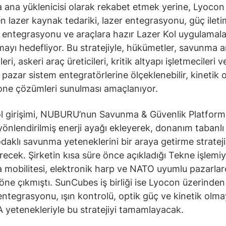
ana yüklenicisi olarak rekabet etmek yerine, Lyocon
n lazer kaynak tedariki, lazer entegrasyonu, güç iletim
 entegrasyonu ve araçlara hazır Lazer Kol uygulamala
şmayı hedefliyor. Bu stratejiyle, hükümetler, savunma 
leri, askeri araç üreticileri, kritik altyapı işletmecileri v
 pazar sistem entegratörlerine ölçeklenebilir, kinetik
one çözümleri sunulması amaçlanıyor.
l girişimi, NUBURU’nun Savunma & Güvenlik Platform
 yönlendirilmiş enerji ayağı ekleyerek, donanım tabanlı
odaklı savunma yeteneklerini bir araya getirme strateji
recek. Şirketin kısa süre önce açıkladığı Tekne işlemiy
mobilitesi, elektronik harp ve NATO uyumlu pazarla
r öne çıkmıştı. SunCubes iş birliği ise Lyocon üzerinden
ntegrasyonu, ışın kontrolü, optik güç ve kinetik olm
A yetenekleriyle bu stratejiyi tamamlayacak.