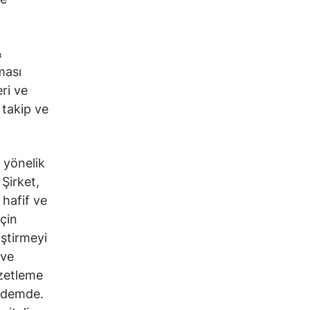
&
ması
ri ve
 takip ve
e yönelik
 Şirket,
hafif ve
için
iştirmeyi
 ve
özetleme
ündemde.