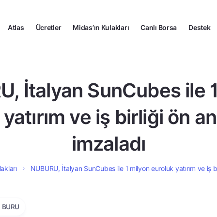
Atlas
Ücretler
Midas’ın Kulakları
Canlı Borsa
Destek
, İtalyan SunCubes ile 1
yatırım ve iş birliği ön 
imzaladı
akları
NUBURU, İtalyan SunCubes ile 1 milyon euroluk yatırım ve iş bi
BURU