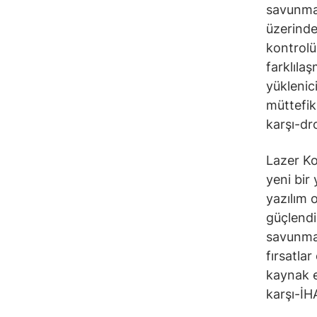
savunma 
üzerinde
kontrolü
farklıla
yüklenici
müttefik
karşı-dr
Lazer Ko
yeni bir
yazılım 
güçlendi
savunma 
fırsatla
kaynak e
karşı-İH