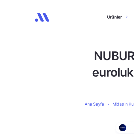
Ürünler
NUBURU
euroluk 
Ana Sayfa
Midas’ın Kul