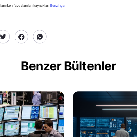
rlanırken faydalanılan kaynaklar:
Benzinga
Benzer Bültenler