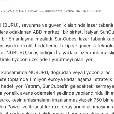
i •
2026-06-04
• 13:54:13
•
Güncelleme
• 2026-06-04 •
13:54:15
(BURU), savunma ve güvenlik alanında lazer tabanlı
ilere odaklanan ABD merkezli bir şirket, İtalyan SunCu
ı bir ön anlaşma imzaladı. SunCubes, lazer tabanlı ka
mi, ışın kontrolü, hedefleme, takip ve güvenlik teknoloj
yor. NUBURU, bu iş birliğini İtalya’daki lazer mühendisli
ştiraki Lyocon üzerinden yürütmeyi planlıyor.
 kapsamında NUBURU, doğrudan veya Lyocon aracılığ
’e toplamda 1 milyon euroya kadar aşamalı stratejik 
hedefliyor. Yatırım, SunCubes’in gelecekteki sermaye
na yönelik avans ödemeleri şeklinde yapılandırıldı. İlk 
euro, kesin anlaşmaların imzalanmasıyla; ek 750 bin e
olden Power ve ihracat kontrol onaylarının alınmasının
. Bu ödemelerin, belirlenen şartların gerçekleşmesiy