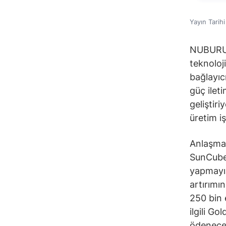
Yayın Tarih
NUBURU 
teknoloj
bağlayıc
güç ileti
geliştiri
üretim i
Anlaşma
SunCubes
yapmayı 
artırımı
250 bin 
ilgili G
ödenecek