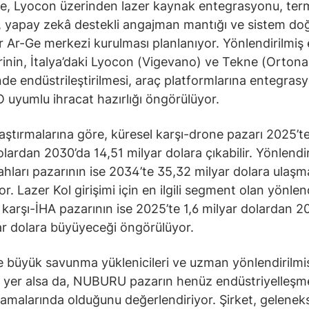
me, Lyocon üzerinden lazer kaynak entegrasyonu, ter
 yapay zekâ destekli angajman mantığı ve sistem do
ir Ar-Ge merkezi kurulması planlanıyor. Yönlendirilmiş 
rinin, İtalya’daki Lyocon (Vigevano) ve Tekne (Ortona
inde endüstrileştirilmesi, araç platformlarına entegras
uyumlu ihracat hazırlığı öngörülüyor.
aştırmalarına göre, küresel karşı-drone pazarı 2025’t
olardan 2030’da 14,51 milyar dolara çıkabilir. Yönlendir
ilahları pazarının ise 2034’te 35,32 milyar dolara ulaşm
r. Lazer Kol girişimi için en ilgili segment olan yönlen
e karşı-İHA pazarının ise 2025’te 1,6 milyar dolardan 2
ar dolara büyüyeceği öngörülüyor.
 büyük savunma yüklenicileri ve uzman yönlendirilmiş
ri yer alsa da, NUBURU pazarın henüz endüstriyelleşm
amalarında olduğunu değerlendiriyor. Şirket, gelenek