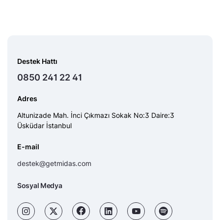
Destek Hattı
0850 241 22 41
Adres
Altunizade Mah. İnci Çıkmazı Sokak No:3 Daire:3
Üsküdar İstanbul
E-mail
destek@getmidas.com
Sosyal Medya