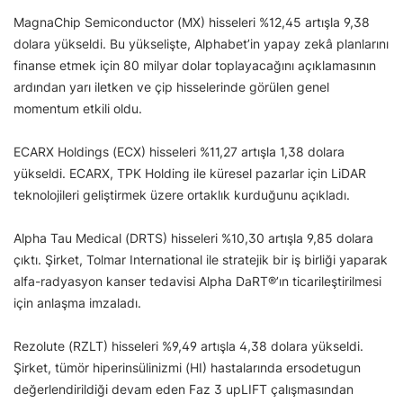
MagnaChip Semiconductor (MX) hisseleri %12,45 artışla 9,38
dolara yükseldi. Bu yükselişte, Alphabet’in yapay zekâ planlarını
finanse etmek için 80 milyar dolar toplayacağını açıklamasının
ardından yarı iletken ve çip hisselerinde görülen genel
momentum etkili oldu.
ECARX Holdings (ECX) hisseleri %11,27 artışla 1,38 dolara
yükseldi. ECARX, TPK Holding ile küresel pazarlar için LiDAR
teknolojileri geliştirmek üzere ortaklık kurduğunu açıkladı.
Alpha Tau Medical (DRTS) hisseleri %10,30 artışla 9,85 dolara
çıktı. Şirket, Tolmar International ile stratejik bir iş birliği yaparak
alfa-radyasyon kanser tedavisi Alpha DaRT®’ın ticarileştirilmesi
için anlaşma imzaladı.
Rezolute (RZLT) hisseleri %9,49 artışla 4,38 dolara yükseldi.
Şirket, tümör hiperinsülinizmi (HI) hastalarında ersodetugun
değerlendirildiği devam eden Faz 3 upLIFT çalışmasından