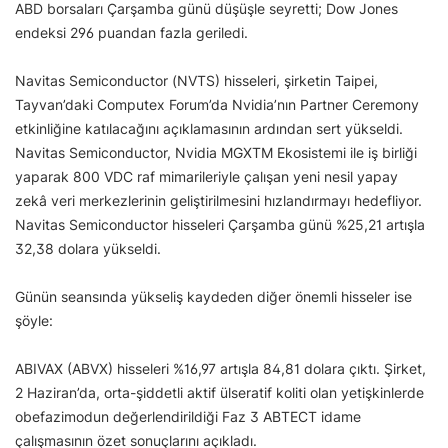
ABD borsaları Çarşamba günü düşüşle seyretti; Dow Jones
endeksi 296 puandan fazla geriledi.
Navitas Semiconductor (NVTS) hisseleri, şirketin Taipei,
Tayvan’daki Computex Forum’da Nvidia’nın Partner Ceremony
etkinliğine katılacağını açıklamasının ardından sert yükseldi.
Navitas Semiconductor, Nvidia MGXTM Ekosistemi ile iş birliği
yaparak 800 VDC raf mimarileriyle çalışan yeni nesil yapay
zekâ veri merkezlerinin geliştirilmesini hızlandırmayı hedefliyor.
Navitas Semiconductor hisseleri Çarşamba günü %25,21 artışla
32,38 dolara yükseldi.
Günün seansında yükseliş kaydeden diğer önemli hisseler ise
şöyle:
ABIVAX (ABVX) hisseleri %16,97 artışla 84,81 dolara çıktı. Şirket,
2 Haziran’da, orta-şiddetli aktif ülseratif koliti olan yetişkinlerde
obefazimodun değerlendirildiği Faz 3 ABTECT idame
çalışmasının özet sonuçlarını açıkladı.