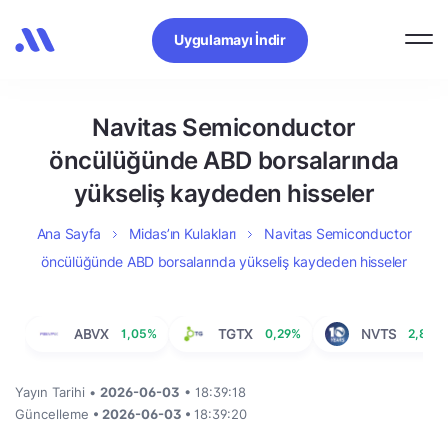
Uygulamayı İndir
Navitas Semiconductor
öncülüğünde ABD borsalarında
yükseliş kaydeden hisseler
Ana Sayfa
Midas’ın Kulakları
Navitas Semiconductor
öncülüğünde ABD borsalarında yükseliş kaydeden hisseler
ABVX
1,05%
TGTX
0,29%
NVTS
2,88%
Yayın Tarihi •
2026-06-03
• 18:39:18
Güncelleme
• 2026-06-03 •
18:39:20