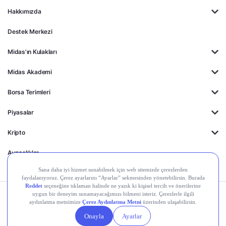
Hakkımızda
Destek Merkezi
Midas'ın Kulakları
Midas Akademi
Borsa Terimleri
Piyasalar
Kripto
Ayrıcalıklar
Kişisel Verilerin
Gizlilik
Yasal
Çerez
Korunması
Politikası
Duyurular
Ayarları