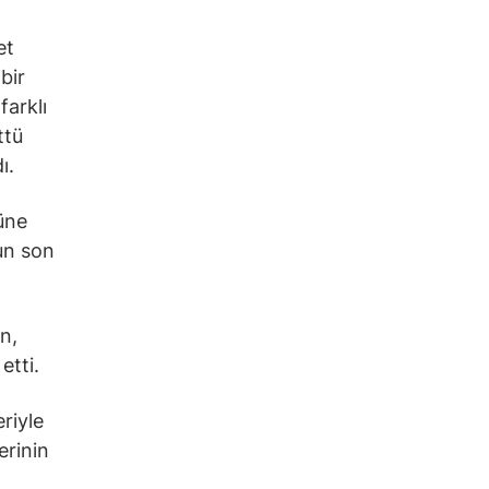
et
bir
farklı
ttü
ı.
üne
un son
n,
etti.
riyle
erinin