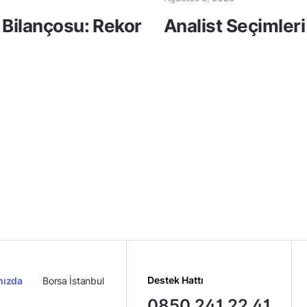
 Bilançosu: Rekor
Analist Seçimleri
Destek Hattı
mızda
Borsa İstanbul
0850 241 22 41