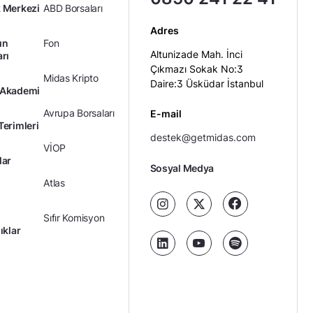
 Merkezi
ABD Borsaları
Adres
ın
Fon
Altunizade Mah. İnci
arı
Çıkmazı Sokak No:3
Midas Kripto
Daire:3 Üsküdar İstanbul
 Akademi
Avrupa Borsaları
E-mail
Terimleri
destek@getmidas.com
VİOP
lar
Sosyal Medya
Atlas
Sıfır Komisyon
ıklar
Kredili Yatırım
Ücretler