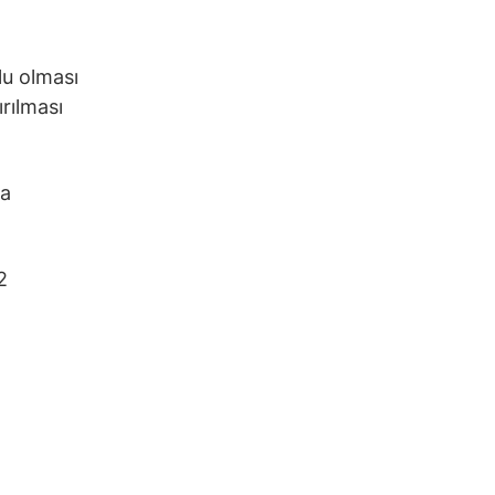
lu olması
rılması
ra
2