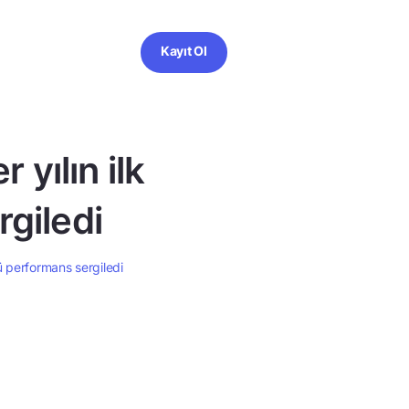
Kayıt Ol
 yılın ilk
rgiledi
lü performans sergiledi