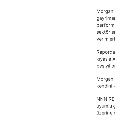
Morgan S
gayrimenk
performa
sektörler
verimler
Raporda,
kıyasla 
beş yıl o
Morgan S
kendini 
NNN REIT
uyumlu g
üzerine 