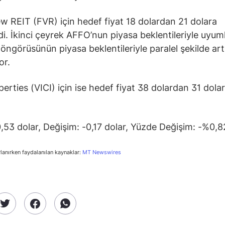
w REIT (FVR) için hedef fiyat 18 dolardan 21 dolara
ldi. İkinci çeyrek AFFO’nun piyasa beklentileriyle uyum
öngörüsünün piyasa beklentileriyle paralel şekilde artı
or.
perties (VICI) için ise hedef fiyat 38 dolardan 31 dola
0,53 dolar, Değişim: -0,17 dolar, Yüzde Değişim: -%0,8
rlanırken faydalanılan kaynaklar:
MT Newswires