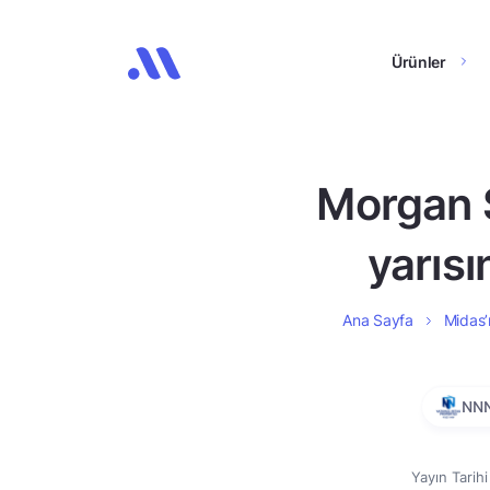
Ürünler
Morgan St
yarısı
Ana Sayfa
Midas’ı
NN
Yayın Tarih