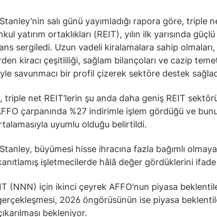
tanley’nin salı günü yayımladığı rapora göre, triple n
ul yatırım ortaklıkları (REIT), yılın ilk yarısında güçlü 
ns sergiledi. Uzun vadeli kiralamalara sahip olmaları, 
den kiracı çeşitliliği, sağlam bilançoları ve cazip teme
iyle savunmacı bir profil çizerek sektöre destek sağlad
 triple net REIT’lerin şu anda daha geniş REIT sektör
AFFO çarpanında %27 indirimle işlem gördüğü ve bun
rtalamasıyla uyumlu olduğu belirtildi.
tanley, büyümesi hisse ihracına fazla bağımlı olmaya
kanıtlamış işletmecilerde hâlâ değer gördüklerini ifade 
 (NNN) için ikinci çeyrek AFFO’nun piyasa beklentile
erçekleşmesi, 2026 öngörüsünün ise piyasa beklentil
çıkarılması bekleniyor.