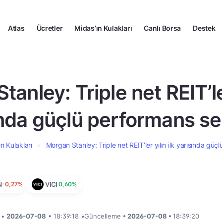
Atlas
Ücretler
Midas’ın Kulakları
Canlı Borsa
Destek
anley: Triple net REIT’ler
nda güçlü performans se
n Kulakları
Morgan Stanley: Triple net REIT’ler yılın ilk yarısında güç
N
-0,27%
VICI
0,60%
i •
2026-07-08
• 18:39:18
•
Güncelleme
• 2026-07-08 •
18:39:20