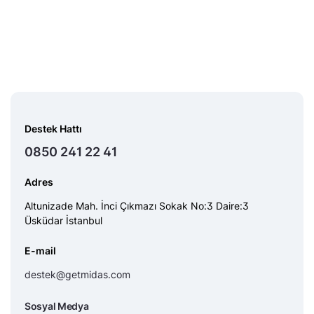
Destek Hattı
0850 241 22 41
Adres
Altunizade Mah. İnci Çıkmazı Sokak No:3 Daire:3
Üsküdar İstanbul
E-mail
destek@getmidas.com
Sosyal Medya