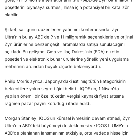
poşetlerini piyasaya sürmesi, hisse için potansiyel bir katalizör
olabilir.
Şirket, salı günü düzenlenen yatırımcı konferansında, Zyn
Ultra’nın bu ay ABD’de 9 ve 11 miligramlık seçeneklerle ve orijinal
Zyn ürünlerine benzer çeşitli aromalarda satışa sunulacağını
açıkladı. Bu gelişme, Gıda ve İlaç Dairesi’nin (FDA) nikotin
poşetleri ve elektronik buhar ürünlerine yönelik yeni uygulama
rehberinin ardından büyük ölçüde bekleniyordu.
Philip Morris ayrıca, Japonya’daki ısıtılmış tütün kategorisinin
beklentilere yakın seyrettiğini belirtti. IQOS’un, 1 Nisan’da
yapılan önemli bir özel tüketim vergisi kaynaklı fiyat artışına
rağmen pazar payını koruduğu ifade edildi.
Morgan Stanley, IQOS’un küresel ivmesinin devam etmesi, Zyn
Ultra’nın ABD’deki büyümeyi desteklemesi ve IQOS ILUMA’nın
ABD’de planlanan lansmanının etkisiyle, orta vadede hisse için