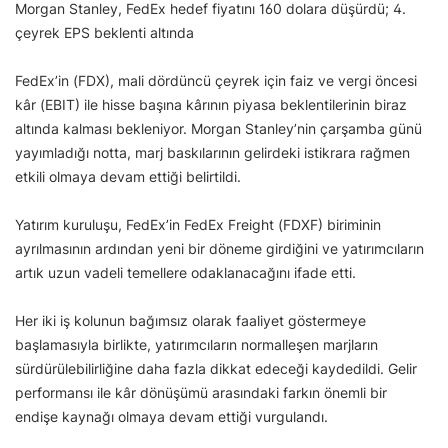
Morgan Stanley, FedEx hedef fiyatını 160 dolara düşürdü; 4.
çeyrek EPS beklenti altında
FedEx’in (FDX), mali dördüncü çeyrek için faiz ve vergi öncesi
kâr (EBIT) ile hisse başına kârının piyasa beklentilerinin biraz
altında kalması bekleniyor. Morgan Stanley’nin çarşamba günü
yayımladığı notta, marj baskılarının gelirdeki istikrara rağmen
etkili olmaya devam ettiği belirtildi.
Yatırım kuruluşu, FedEx’in FedEx Freight (FDXF) biriminin
ayrılmasının ardından yeni bir döneme girdiğini ve yatırımcıların
artık uzun vadeli temellere odaklanacağını ifade etti.
Her iki iş kolunun bağımsız olarak faaliyet göstermeye
başlamasıyla birlikte, yatırımcıların normalleşen marjların
sürdürülebilirliğine daha fazla dikkat edeceği kaydedildi. Gelir
performansı ile kâr dönüşümü arasındaki farkın önemli bir
endişe kaynağı olmaya devam ettiği vurgulandı.