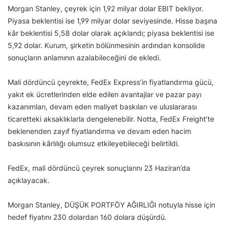
Morgan Stanley, çeyrek için 1,92 milyar dolar EBIT bekliyor.
Piyasa beklentisi ise 1,99 milyar dolar seviyesinde. Hisse başına
kâr beklentisi 5,58 dolar olarak açıklandı; piyasa beklentisi ise
5,92 dolar. Kurum, şirketin bölünmesinin ardından konsolide
sonuçların anlamının azalabileceğini de ekledi.
Mali dördüncü çeyrekte, FedEx Express’in fiyatlandırma gücü,
yakıt ek ücretlerinden elde edilen avantajlar ve pazar payı
kazanımları, devam eden maliyet baskıları ve uluslararası
ticaretteki aksaklıklarla dengelenebilir. Notta, FedEx Freight’te
beklenenden zayıf fiyatlandırma ve devam eden hacim
baskısının kârlılığı olumsuz etkileyebileceği belirtildi.
FedEx, mali dördüncü çeyrek sonuçlarını 23 Haziran’da
açıklayacak.
Morgan Stanley, DÜŞÜK PORTFÖY AĞIRLIĞI notuyla hisse için
hedef fiyatını 230 dolardan 160 dolara düşürdü.