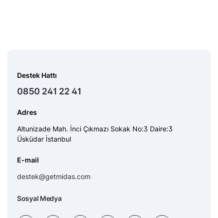
Destek Hattı
0850 241 22 41
Adres
Altunizade Mah. İnci Çıkmazı Sokak No:3 Daire:3
Üsküdar İstanbul
E-mail
destek@getmidas.com
Sosyal Medya