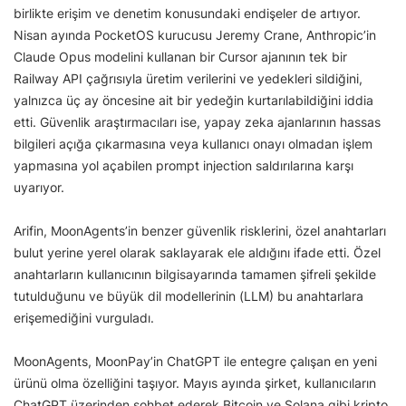
birlikte erişim ve denetim konusundaki endişeler de artıyor.
Nisan ayında PocketOS kurucusu Jeremy Crane, Anthropic’in
Claude Opus modelini kullanan bir Cursor ajanının tek bir
Railway API çağrısıyla üretim verilerini ve yedekleri sildiğini,
yalnızca üç ay öncesine ait bir yedeğin kurtarılabildiğini iddia
etti. Güvenlik araştırmacıları ise, yapay zeka ajanlarının hassas
bilgileri açığa çıkarmasına veya kullanıcı onayı olmadan işlem
yapmasına yol açabilen prompt injection saldırılarına karşı
uyarıyor.
Arifin, MoonAgents’in benzer güvenlik risklerini, özel anahtarları
bulut yerine yerel olarak saklayarak ele aldığını ifade etti. Özel
anahtarların kullanıcının bilgisayarında tamamen şifreli şekilde
tutulduğunu ve büyük dil modellerinin (LLM) bu anahtarlara
erişemediğini vurguladı.
MoonAgents, MoonPay’in ChatGPT ile entegre çalışan en yeni
ürünü olma özelliğini taşıyor. Mayıs ayında şirket, kullanıcıların
ChatGPT üzerinden sohbet ederek Bitcoin ve Solana gibi kripto