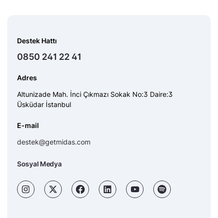
Destek Hattı
0850 241 22 41
Adres
Altunizade Mah. İnci Çıkmazı Sokak No:3 Daire:3
Üsküdar İstanbul
E-mail
destek@getmidas.com
Sosyal Medya