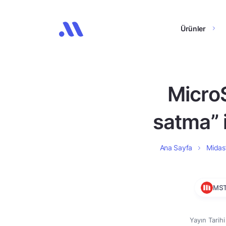
Ürünler
MicroS
satma” i
Ana Sayfa
Midas’
MS
Yayın Tarih