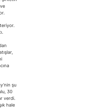
 ve
or.
teriyor.
ı.
ndan
tışlar,
ni
acına
gy’nin şu
ulu, 30
r verdi.
ık hale