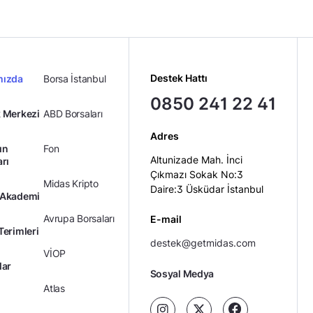
Destek Hattı
mızda
Borsa İstanbul
0850 241 22 41
 Merkezi
ABD Borsaları
Adres
ın
Fon
Altunizade Mah. İnci
arı
Çıkmazı Sokak No:3
Midas Kripto
Daire:3 Üsküdar İstanbul
 Akademi
Avrupa Borsaları
E-mail
Terimleri
destek@getmidas.com
VİOP
lar
Sosyal Medya
Atlas