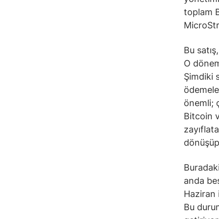
toplam B
MicroSt
Bu satış,
O dönemd
Şimdiki s
ödemeler
önemli; ç
Bitcoin 
zayıflat
dönüşüp 
Buradaki
anda beş
Haziran i
Bu durum