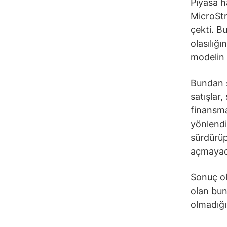
Piyasa h
MicroStr
çekti. B
olasılığı
modelin 
Bundan s
satışlar,
finansma
yönlendir
sürdürüp
açmayaca
Sonuç ol
olan bun
olmadığı