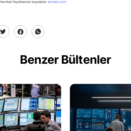
rlanırken faydalanılan kaynaklar:
ainvest.com
Benzer Bültenler