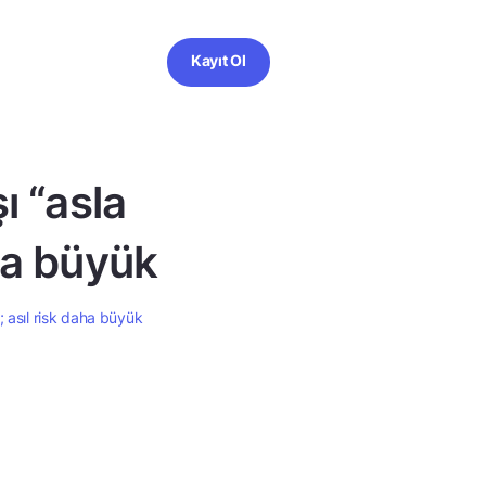
Kayıt Ol
ı “asla
aha büyük
ı; asıl risk daha büyük