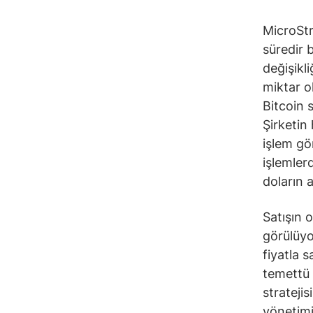
MicroStr
süredir b
değişikli
miktar o
Bitcoin 
Şirketin 
işlem gö
işlemler
doların 
Satışın 
görülüyo
fiyatla s
temettü 
strateji
yönetimi