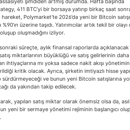
assasiyeti şimdiden artmış durumda. Hafta başında
ategy, 411 BTC’yi bir borsaya yatırıp birkaç saat sonr
u hareket, Polymarket’te 2026’da yeni bir Bitcoin satışı
nı %90’ın üzerine taşıdı. Yatırımcılar artık tekil bir olayı 
oluşup oluşmadığını izliyor.
onraki süreçte, aylık finansal raporlarda açıklanacak
 satış miktarlarının büyüklüğü ve satış gelirlerinin daha
n ihtiyaçlarına mı yoksa sadece nakit akışı yönetimin
ildiği kritik olacak. Ayrıca, şirketin imtiyazlı hisse yapı
 sürdürmeyeceği ve bunun yeni Bitcoin satışlarına yol
ğı da yakından takip edilecek.
arak, yapılan satış miktar olarak önemsiz olsa da, ası
un yeni bir sermaye yönetimi rejiminin başlangıcı olu
.