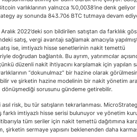
itcoin varlıklarının yalnızca %0,0038’ine denk geliyor
rategy ay sonunda 843.706 BTC tutmaya devam ediy
 Aralık 2022’deki son bildirilen satıştan da farklılık gös
eki satış, vergi avantajı sağlamak amacıyla yapılmışt
atış ise, imtiyazlı hisse senetlerinin nakit temettü
iyle doğrudan bağlantılı. Bu ayrım, yatırımcılar açısı
ünkü düzenli nakit ihtiyacını karşılamak için yapılan sa
varlıklarının “dokunulmaz” bir hazine olarak görülmesi
abilir ve şirketin hazine modelinin bir nakit yönetim ar
dönüşmediği sorusunu gündeme getirebilir.
 asıl risk, bu tür satışların tekrarlanması. MicroStrate
 farklı imtiyazlı hisse serisi bulunuyor ve yönetim kur
tibarıyla tüm seriler için nakit temettü dağıtımına kara
, şirketin sermaye yapısını beklenenden daha karmaş