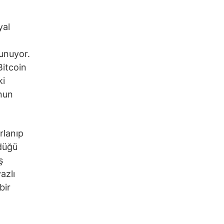
yal
unuyor.
Bitcoin
ki
nun
arlanıp
rdüğü
ş
azlı
bir