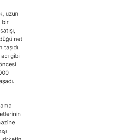
ak, uzun
 bir
satışı,
rdüğü net
 taşıdı.
racı gibi
 öncesi
.000
aşadı.
alama
etlerinin
hazine
ışı
 şirketin