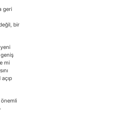
a geri
değil, bir
 yeni
 geniş
e mi
sını
 açıp
l önemli
p