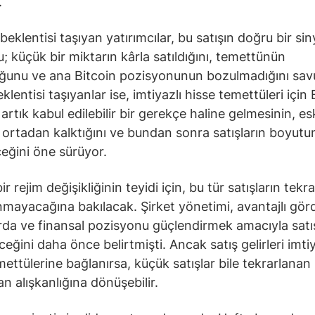
.
beklentisi taşıyan yatırımcılar, bu satışın doğru bir sin
; küçük bir miktarın kârla satıldığını, temettünün
ğunu ve ana Bitcoin pozisyonunun bozulmadığını sav
lentisi taşıyanlar ise, imtiyazlı hisse temettüleri için 
 artık kabul edilebilir bir gerekçe haline gelmesinin, es
ortadan kalktığını ve bundan sonra satışların boyutu
ceğini öne sürüyor.
r rejim değişikliğinin teyidi için, bu tür satışların tekr
nmayacağına bakılacak. Şirket yönetimi, avantajlı gö
da ve finansal pozisyonu güçlendirmek amacıyla satı
eğini daha önce belirtmişti. Ancak satış gelirleri imtiy
mettülerine bağlanırsa, küçük satışlar bile tekrarlanan 
n alışkanlığına dönüşebilir.