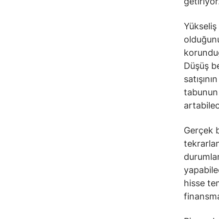
getiriyor
Yükseliş 
olduğunu
korundu
Düşüş bek
satışının
tabunun 
artabile
Gerçek bi
tekrarla
durumlar
yapabilec
hisse te
finansma