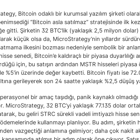
ategy, Bitcoin odaklı bir kurumsal yazılım şirketi olar
enimsediği “Bitcoin asla satılmaz” stratejisinde ilk kez
ğe gitti. Şirketin 32 BTC’lik (yaklaşık 2,5 milyon dolar) 
larak küçük olsa da, MicroStrategy’nin yıllardır sürdü
satmama ilkesini bozması nedeniyle sembolik bir anlam
hisse senedi, Bitcoin’e kaldıraçlı bir piyasa duyarlılığı a
rdüğü için, bu satışın ardından MSTR hisseleri piyasa
de %5’in üzerinde değer kaybetti. Bitcoin fiyatı ise 72
altına gerileyerek son 24 saatte yaklaşık %2,5 düşüş y
operasyonel bir amaç taşıdığı, panik kaynaklı olmadığı
r. MicroStrategy, 32 BTC’yi yaklaşık 77.135 dolar ort
atarak, bu geliri STRC sürekli vadeli imtiyazlı hisse sen
ödemelerinde kullanmayı planlıyor. Bu adım, şirketin 
sinden vazgeçtiği anlamına gelmiyor; daha çok nakit ak
 kapsamında atılmış bir adım olarak öne çıkıyor. Satış,