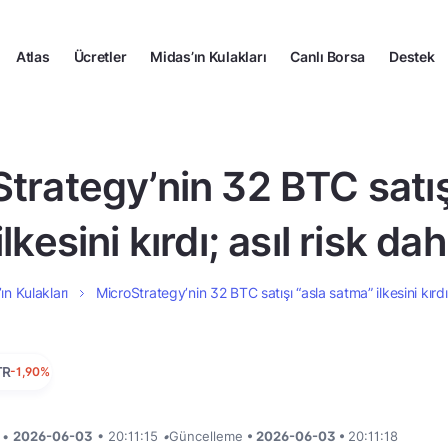
Atlas
Ücretler
Midas’ın Kulakları
Canlı Borsa
Destek
trategy’nin 32 BTC satış
lkesini kırdı; asıl risk d
ın Kulakları
MicroStrategy’nin 32 BTC satışı “asla satma” ilkesini kırd
TR
-1,90%
i •
2026-06-03
• 20:11:15
•
Güncelleme
• 2026-06-03 •
20:11:18