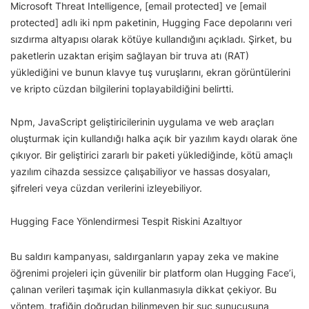
Microsoft Threat Intelligence, [email protected] ve [email
protected] adlı iki npm paketinin, Hugging Face depolarını veri
sızdırma altyapısı olarak kötüye kullandığını açıkladı. Şirket, bu
paketlerin uzaktan erişim sağlayan bir truva atı (RAT)
yüklediğini ve bunun klavye tuş vuruşlarını, ekran görüntülerini
ve kripto cüzdan bilgilerini toplayabildiğini belirtti.
Npm, JavaScript geliştiricilerinin uygulama ve web araçları
oluşturmak için kullandığı halka açık bir yazılım kaydı olarak öne
çıkıyor. Bir geliştirici zararlı bir paketi yüklediğinde, kötü amaçlı
yazılım cihazda sessizce çalışabiliyor ve hassas dosyaları,
şifreleri veya cüzdan verilerini izleyebiliyor.
Hugging Face Yönlendirmesi Tespit Riskini Azaltıyor
Bu saldırı kampanyası, saldırganların yapay zeka ve makine
öğrenimi projeleri için güvenilir bir platform olan Hugging Face’i,
çalınan verileri taşımak için kullanmasıyla dikkat çekiyor. Bu
yöntem, trafiğin doğrudan bilinmeyen bir suç sunucusuna