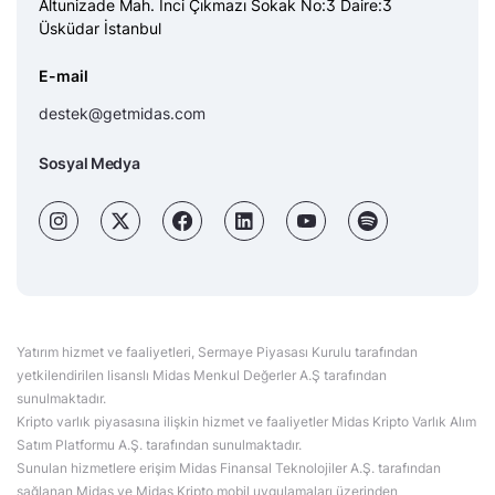
Altunizade Mah. İnci Çıkmazı Sokak No:3 Daire:3
Üsküdar İstanbul
E-mail
destek@getmidas.com
Sosyal Medya
Yatırım hizmet ve faaliyetleri, Sermaye Piyasası Kurulu tarafından
yetkilendirilen lisanslı Midas Menkul Değerler A.Ş tarafından
sunulmaktadır.
Kripto varlık piyasasına ilişkin hizmet ve faaliyetler Midas Kripto Varlık Alım
Satım Platformu A.Ş. tarafından sunulmaktadır.
Sunulan hizmetlere erişim Midas Finansal Teknolojiler A.Ş. tarafından
sağlanan Midas ve Midas Kripto mobil uygulamaları üzerinden