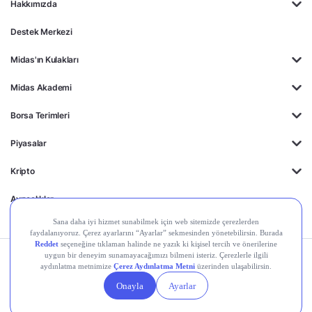
Hakkımızda
Destek Merkezi
Midas'ın Kulakları
Midas Akademi
Borsa Terimleri
Piyasalar
Kripto
Ayrıcalıklar
Kişisel Verilerin
Gizlilik
Yasal
Çerez
Korunması
Politikası
Duyurular
Ayarları
© 2026 Midas Finansal Teknolojiler A.Ş. Tüm hakları saklıdır.