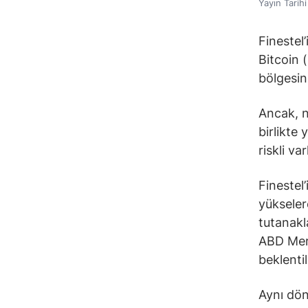
Yayın Tarih
Finestel
Bitcoin 
bölgesin
Ancak, n
birlikte 
riskli va
Finestel
yükseler
tutanakla
ABD Merk
beklentil
Aynı dön