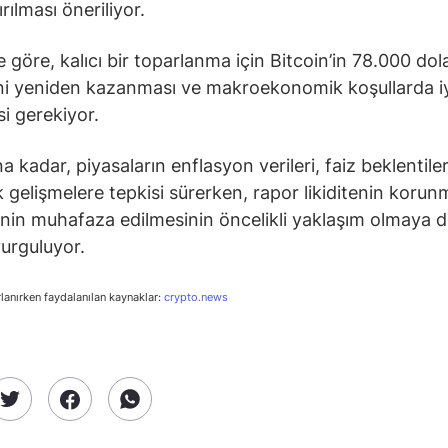
ırılması öneriliyor.
e göre, kalıcı bir toparlanma için Bitcoin’in 78.000 dol
ni yeniden kazanması ve makroekonomik koşullarda i
i gerekiyor.
 kadar, piyasaların enflasyon verileri, faiz beklentiler
ik gelişmelere tepkisi sürerken, rapor likiditenin korun
in muhafaza edilmesinin öncelikli yaklaşım olmaya
vurguluyor.
rlanırken faydalanılan kaynaklar:
crypto.news