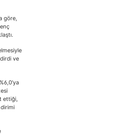
a göre,
renç
laştı.
elmesiyle
dirdi ve
 %6,0’ya
esi
 ettiği,
dirimi
e