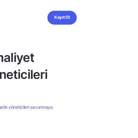
Kayıt Ol
aliyet
neticileri
arlık yöneticileri savunmaya