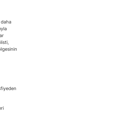
n daha
ıyla
ar
isti,
lgesinin
asfiyeden
ri