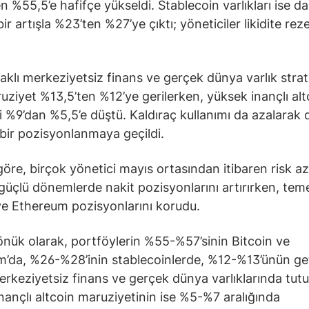
n %55,5’e hafifçe yükseldi. Stablecoin varlıkları ise d
bir artışla %23’ten %27’ye çıktı; yöneticiler likidite reze
daklı merkeziyetsiz finans ve gerçek dünya varlık strate
uziyet %13,5’ten %12’ye gerilerken, yüksek inançlı alt
ri %9’dan %5,5’e düştü. Kaldıraç kullanımı da azalarak
 bir pozisyonlanmaya geçildi.
öre, birçok yönetici mayıs ortasından itibaren risk a
 güçlü dönemlerde nakit pozisyonlarını artırırken, tem
ve Ethereum pozisyonlarını korudu.
dönük olarak, portföylerin %55-%57’sinin Bitcoin ve
’da, %26-%28’inin stablecoinlerde, %12-%13’ünün get
erkeziyetsiz finans ve gerçek dünya varlıklarında tutu
nançlı altcoin maruziyetinin ise %5-%7 aralığında