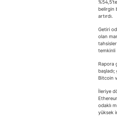
%54,5’te
belirgin 
artırdı.
Getiri o
olan mar
tahsisle
temkinli
Rapora g
başladı;
Bitcoin 
İleriye 
Ethereum
odaklı m
yüksek i