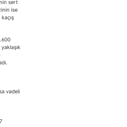
inin sert
zinin ise
n kaçış
0.600
 yaklaşık
e
adı.
sa vadeli
,
7