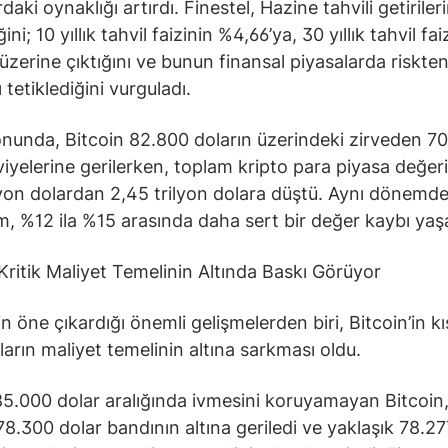
daki oynaklığı artırdı. Finestel, Hazine tahvili getiriler
ini; 10 yıllık tahvil faizinin %4,66’ya, 30 yıllık tahvil fai
 üzerine çıktığını ve bunun finansal piyasalarda riskte
 tetiklediğini vurguladı.
nunda, Bitcoin 82.800 doların üzerindeki zirveden 7
viyelerine gerilerken, toplam kripto para piyasa değeri
lyon dolardan 2,45 trilyon dolara düştü. Aynı dönemd
, %12 ila %15 arasında daha sert bir değer kaybı yaş
 Kritik Maliyet Temelinin Altında Baskı Görüyor
in öne çıkardığı önemli gelişmelerden biri, Bitcoin’in kı
ıların maliyet temelinin altına sarkması oldu.
5.000 dolar aralığında ivmesini koruyamayan Bitcoin
8.300 dolar bandının altına geriledi ve yaklaşık 78.27