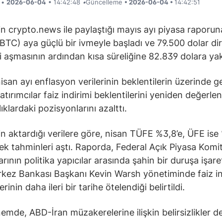
i •
2026-06-04
• 14:42:48
•
Güncelleme
• 2026-06-04 •
14:42:51
’in crypto.news ile paylaştığı mayıs ayı piyasa raporun
(BTC) aya güçlü bir ivmeyle başladı ve 79.500 dolar di
i aşmasının ardından kısa süreliğine 82.839 dolara yak
isan ayı enflasyon verilerinin beklentilerin üzerinde g
yatırımcılar faiz indirimi beklentilerini yeniden değerlen
rlıklardaki pozisyonlarını azalttı.
’in aktardığı verilere göre, nisan TÜFE %3,8’e, ÜFE ise
ek tahminleri aştı. Raporda, Federal Açık Piyasa Komit
rının politika yapıcılar arasında şahin bir duruşa işaret
ez Bankası Başkanı Kevin Warsh yönetiminde faiz in
erinin daha ileri bir tarihe ötelendiği belirtildi.
emde, ABD-İran müzakerelerine ilişkin belirsizlikler d