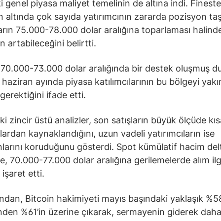
i genel piyasa maliyet temelinin de altına indi. Fineste
n altında çok sayıda yatırımcının zararda pozisyon taş
ların 75.000-78.000 dolar aralığına toparlaması halinde
n artabileceğini belirtti.
70.000-73.000 dolar aralığında bir destek oluşmuş 
, haziran ayında piyasa katılımcılarının bu bölgeyi yak
gerektiğini ifade etti.
i zincir üstü analizler, son satışların büyük ölçüde kıs
ılardan kaynaklandığını, uzun vadeli yatırımcıların ise
larını koruduğunu gösterdi. Spot kümülatif hacim del
de, 70.000-77.000 dolar aralığına gerilemelerde alım ilg
 işaret etti.
ndan, Bitcoin hakimiyeti mayıs başındaki yaklaşık %5
nden %61’in üzerine çıkarak, sermayenin giderek daha