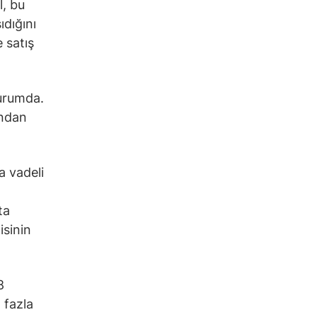
l, bu
ıdığını
 satış
durumda.
ından
a vadeli
ta
isinin
8
 fazla