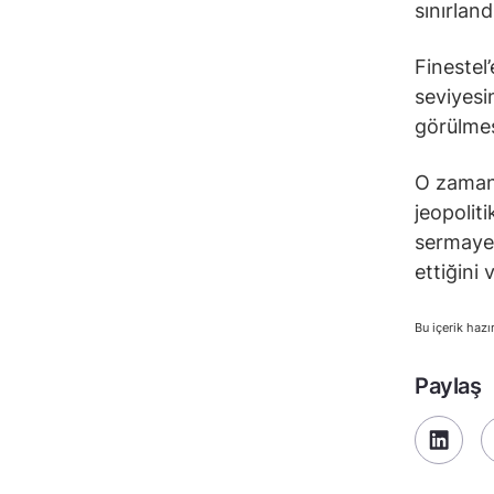
sınırland
Finestel’
seviyesi
görülmes
O zamana
jeopolit
sermayen
ettiğini 
Bu içerik hazı
Paylaş