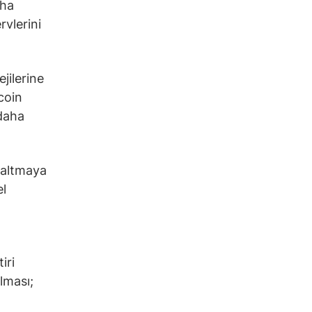
aha
rvlerini
jilerine
coin
 daha
zaltmaya
el
iri
lması;