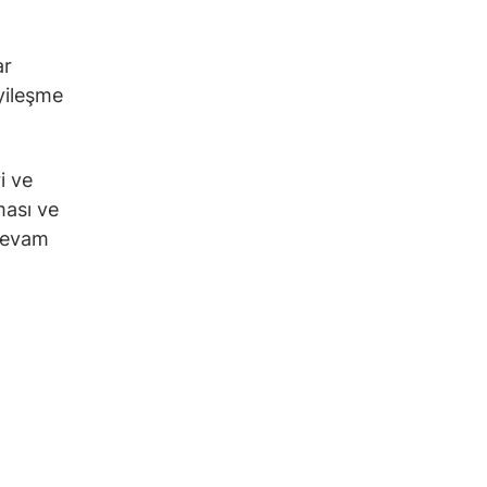
ar
yileşme
i ve
ması ve
 devam