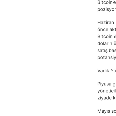
Bitcoin’e
pozisyonl
Haziran 
önce akt
Bitcoin 6
doların ü
satış ba
potansiye
Varlık Yö
Piyasa g
yöneticil
ziyade k
Mayıs so