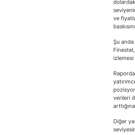
dolardak
seviyeni
ve fiyat
baskısını
Şu anda 
Finestel
izlemesi 
Rapordak
yatırımc
pozisyon
verileri 
arttığına
Diğer ya
seviyesi