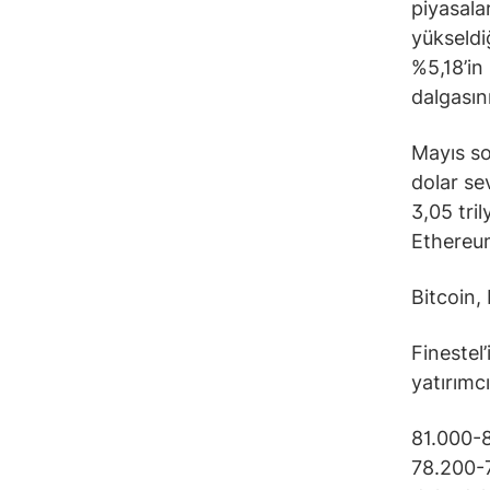
piyasalar
yükseldiğ
%5,18’in
dalgasını
Mayıs so
dolar se
3,05 tri
Ethereum
Bitcoin,
Finestel’
yatırımc
81.000-8
78.200-7