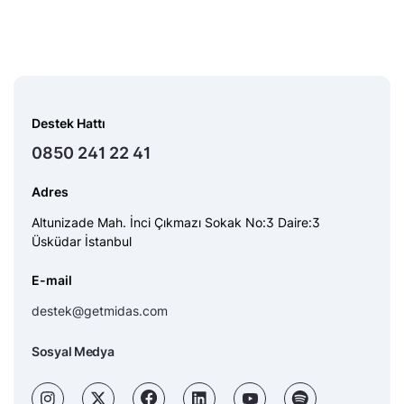
Destek Hattı
0850 241 22 41
Adres
Altunizade Mah. İnci Çıkmazı Sokak No:3 Daire:3
Üsküdar İstanbul
E-mail
destek@getmidas.com
Sosyal Medya