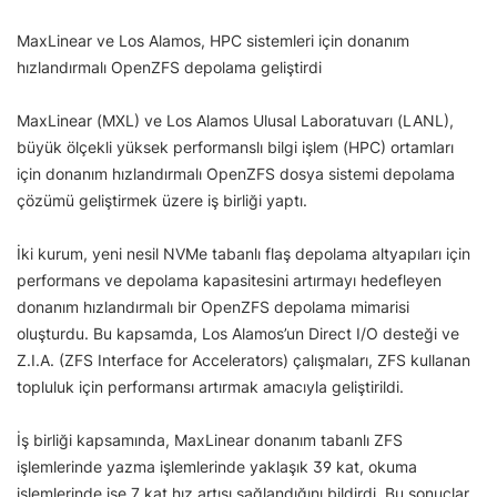
MaxLinear ve Los Alamos, HPC sistemleri için donanım
hızlandırmalı OpenZFS depolama geliştirdi
MaxLinear (MXL) ve Los Alamos Ulusal Laboratuvarı (LANL),
büyük ölçekli yüksek performanslı bilgi işlem (HPC) ortamları
için donanım hızlandırmalı OpenZFS dosya sistemi depolama
çözümü geliştirmek üzere iş birliği yaptı.
İki kurum, yeni nesil NVMe tabanlı flaş depolama altyapıları için
performans ve depolama kapasitesini artırmayı hedefleyen
donanım hızlandırmalı bir OpenZFS depolama mimarisi
oluşturdu. Bu kapsamda, Los Alamos’un Direct I/O desteği ve
Z.I.A. (ZFS Interface for Accelerators) çalışmaları, ZFS kullanan
topluluk için performansı artırmak amacıyla geliştirildi.
İş birliği kapsamında, MaxLinear donanım tabanlı ZFS
işlemlerinde yazma işlemlerinde yaklaşık 39 kat, okuma
işlemlerinde ise 7 kat hız artışı sağlandığını bildirdi. Bu sonuçlar,