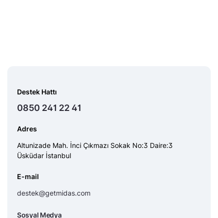
Destek Hattı
0850 241 22 41
Adres
Altunizade Mah. İnci Çıkmazı Sokak No:3 Daire:3
Üsküdar İstanbul
E-mail
destek@getmidas.com
Sosyal Medya