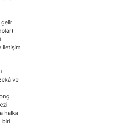
gelir
dolar)
i
 iletişim
ı
zekâ ve
Hong
ezi
a halka
 biri