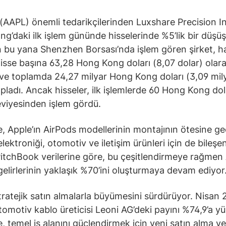
 (AAPL) önemli tedarikçilerinden Luxshare Precision I
g’daki ilk işlem gününde hisselerinde %5’lik bir düşüş
 bu yana Shenzhen Borsası’nda işlem gören şirket, h
 hisse başına 63,28 Hong Kong doları (8,07 dolar) olar
i ve toplamda 24,27 milyar Hong Kong doları (3,09 mil
opladı. Ancak hisseler, ilk işlemlerde 60 Hong Kong dol
eviyesinden işlem gördü.
, Apple’ın AirPods modellerinin montajının ötesine ge
elektroniği, otomotiv ve iletişim ürünleri için de bileşe
PitchBook verilerine göre, bu çeşitlendirmeye rağmen
 gelirlerinin yaklaşık %70’ini oluşturmaya devam ediyor
stratejik satın almalarla büyümesini sürdürüyor. Nisan
omotiv kablo üreticisi Leoni AG’deki payını %74,9’a y
, temel iş alanını güçlendirmek için yeni satın alma ve