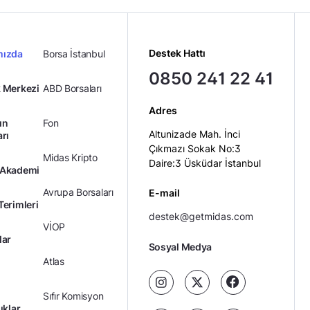
Destek Hattı
mızda
Borsa İstanbul
0850 241 22 41
 Merkezi
ABD Borsaları
Adres
ın
Fon
Altunizade Mah. İnci
arı
Çıkmazı Sokak No:3
Midas Kripto
Daire:3 Üsküdar İstanbul
 Akademi
Avrupa Borsaları
E-mail
Terimleri
destek@getmidas.com
VİOP
lar
Sosyal Medya
Atlas
Sıfır Komisyon
ıklar