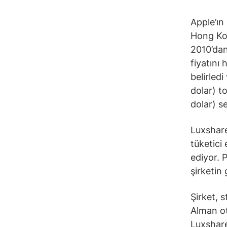
Apple’ın
Hong Kon
2010’dan
fiyatını
belirled
dolar) t
dolar) s
Luxshare
tüketici 
ediyor. 
şirketin
Şirket, 
Alman ot
Luxshare