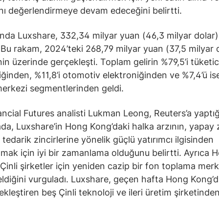
rını değerlendirmeye devam edeceğini belirtti.
ında Luxshare, 332,34 milyar yuan (46,3 milyar dolar) 
. Bu rakam, 2024’teki 268,79 milyar yuan (37,5 milyar 
nin üzerinde gerçekleşti. Toplam gelirin %79,5’i tüketic
iğinden, %11,8’i otomotiv elektroniğinden ve %7,4’ü ise
merkezi segmentlerinden geldi.
ncial Futures analisti Lukman Leong, Reuters’a yaptığ
da, Luxshare’in Hong Kong’daki halka arzının, yapay 
 tedarik zincirlerine yönelik güçlü yatırımcı ilgisinden
mak için iyi bir zamanlama olduğunu belirtti. Ayrıca 
Çinli şirketler için yeniden cazip bir fon toplama merk
eldiğini vurguladı. Luxshare, geçen hafta Hong Kong’d
kleştiren beş Çinli teknoloji ve ileri üretim şirketinden