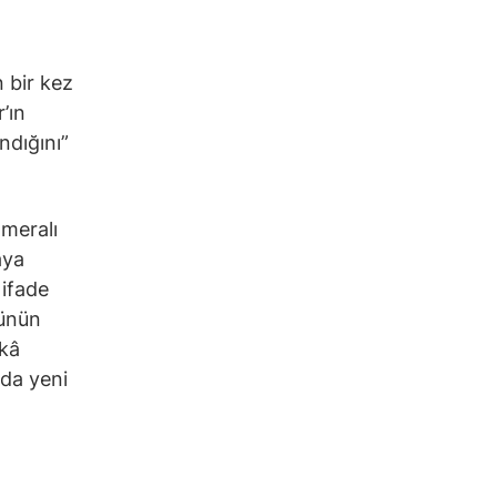
 bir kez
’ın
ndığını”
ameralı
aya
 ifade
rünün
ekâ
nda yeni