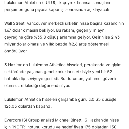
Lululemon Athletica (LULU), ilk çeyrek finansal sonuçlarını
perşembe günü piyasa kapanışı sonrasında açıklayacak.
Wall Street, Vancouver merkezli şirketin hisse başına kazancının
1,67 dolar olmasını bekliyor. Bu rakam, geçen yılın aynı
çeyreğine göre %35,8 düşüş anlamına geliyor. Gelirin ise 2,43
milyar dolar olması ve yıllık bazda %2,6 artış göstermesi
öngörülüyor.
3 Haziran’da Lululemon Athletica hisseleri, perakende ve giyim
sektöründe yaşanan genel zorlukların etkisiyle yeni bir 52
haftalık dip seviyeye geriledi. Bu durumun, yatırımcı güvenini
olumsuz etkilediği değerlendiriliyor.
Lululemon Athletica hisseleri çarşamba günü %0,35 düşüşle
126,03 dolardan kapandı.
Evercore ISI Group analisti Michael Binetti, 3 Haziran’da hisse
için “NÖTR” notunu korudu ve hedef fiyatı 175 dolardan 130