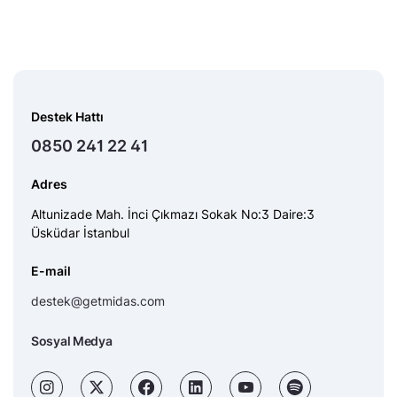
Destek Hattı
0850 241 22 41
Adres
Altunizade Mah. İnci Çıkmazı Sokak No:3 Daire:3
Üsküdar İstanbul
E-mail
destek@getmidas.com
Sosyal Medya