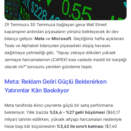
29 Temmuzu 30 Temmuza bağlayan gece Wall Street
kapanışının ardından piyasaların yönünü belirleyecek iki dev
bilanço geliyor:
Meta
ve
Microsoft
. Geçtiğimiz hafta açıklanan
Tesla ve Alphabet bilançoları piyasadaki düşüş havasını
dağıtmaya yetmediği gibi,
“Yapay zekaya dökülen yüksek
sermaye harcamalarının (CAPEX) kısa vadede maddi bir karşılığı
olacak mı?”
sorusunu yeniden gündeme taşıdı.
Meta: Reklam Geliri Güçlü Beklenirken
Yatırımlar Kârı Baskılıyor
Meta tarafında ikinci çeyrekte güçlü bir satış performansı
bekleniyor. Yıllık bazda
%26,6 – %27 gelir büyümesi
($60,17
milyar) tahmin edilirken, yüksek altyapı harcamaları nedeniyle
hisse başı kâr büyümesinin
%3,62 ile sınırlı kalması
($7,40