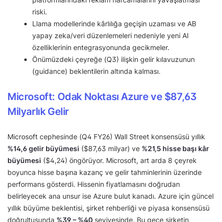
riski.
Llama modellerinde kârlılığa geçişin uzaması ve AB
yapay zeka/veri düzenlemeleri nedeniyle yeni AI
özelliklerinin entegrasyonunda gecikmeler.
Önümüzdeki çeyreğe (Q3) ilişkin gelir kılavuzunun
(guidance) beklentilerin altında kalması.
Microsoft: Odak Noktası Azure ve $87,63
Milyarlık Gelir
Microsoft cephesinde (Q4 FY26) Wall Street konsensüsü yıllık
%14,6 gelir büyümesi
($87,63 milyar) ve
%21,5 hisse başı kâr
büyümesi
($4,24) öngörüyor. Microsoft, art arda 8 çeyrek
boyunca hisse başına kazanç ve gelir tahminlerinin üzerinde
performans gösterdi. Hissenin fiyatlamasını doğrudan
belirleyecek ana unsur ise Azure bulut kanadı. Azure için güncel
yıllık büyüme beklentisi, şirket rehberliği ve piyasa konsensüsü
doğrultusunda
%39 – %40
seviyesinde. Bu gece şirketin