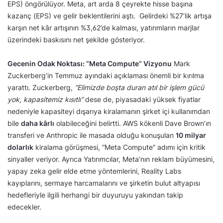
EPS) öngörülüyor. Meta, art arda 8 çeyrekte hisse başına
kazanç (EPS) ve gelir beklentilerini aştı. Gelirdeki %27’lik artışa
karşın net kâr artışının %3,62’de kalması, yatırımların marjlar
üzerindeki baskısını net şekilde gösteriyor.
Gecenin Odak Noktası: “Meta Compute” Vizyonu
Mark
Zuckerberg’in Temmuz ayındaki açıklaması önemli bir kırılma
yarattı. Zuckerberg,
“Elimizde boşta duran atıl bir işlem gücü
yok, kapasitemiz kısıtlı”
dese de, piyasadaki yüksek fiyatlar
nedeniyle kapasiteyi dışarıya kiralamanın şirket içi kullanımdan
bile
daha kârlı
olabileceğini belirtti. AWS kökenli Dave Brown’ın
transferi ve Anthropic ile masada olduğu konuşulan
10 milyar
dolarlık
kiralama görüşmesi, “Meta Compute” adımı için kritik
sinyaller veriyor. Ayrıca Yatırımcılar, Meta’nın reklam büyümesini,
yapay zeka gelir elde etme yöntemlerini, Reality Labs
kayıplarını, sermaye harcamalarını ve şirketin bulut altyapısı
hedefleriyle ilgili herhangi bir duyuruyu yakından takip
edecekler.