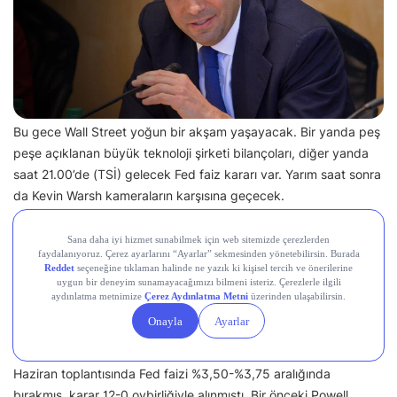
Bu gece Wall Street yoğun bir akşam yaşayacak. Bir yanda peş
peşe açıklanan büyük teknoloji şirketi bilançoları, diğer yanda
saat 21.00’de (TSİ) gelecek Fed faiz kararı var. Yarım saat sonra
da Kevin Warsh kameraların karşısına geçecek.
Bir Önceki Toplantıda Ne Oldu?
Bir önceki toplantı mayıs ayında göreve gelen Kevin Warsh’un ilk
toplantısıydı ve hem komitenin tutumunda, hem de paylaşılan
raporlarda pek çok değişiklik görüldü
Haziran toplantısında Fed faizi %3,50-%3,75 aralığında
bırakmış, karar 12-0 oybirliğiyle alınmıştı. Bir önceki Powell