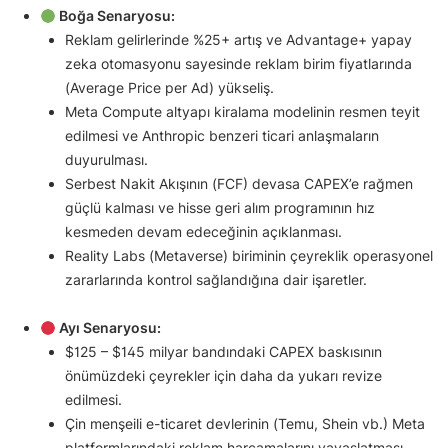
Boğa Senaryosu:
Reklam gelirlerinde %25+ artış ve Advantage+ yapay
zeka otomasyonu sayesinde reklam birim fiyatlarında
(Average Price per Ad) yükseliş.
Meta Compute altyapı kiralama modelinin resmen teyit
edilmesi ve Anthropic benzeri ticari anlaşmaların
duyurulması.
Serbest Nakit Akışının (FCF) devasa CAPEX’e rağmen
güçlü kalması ve hisse geri alım programının hız
kesmeden devam edeceğinin açıklanması.
Reality Labs (Metaverse) biriminin çeyreklik operasyonel
zararlarında kontrol sağlandığına dair işaretler.
Ayı Senaryosu:
$125 – $145 milyar bandındaki CAPEX baskısının
önümüzdeki çeyrekler için daha da yukarı revize
edilmesi.
Çin menşeili e-ticaret devlerinin (Temu, Shein vb.) Meta
platformlarındaki reklam harcamalarını yavaşlatması