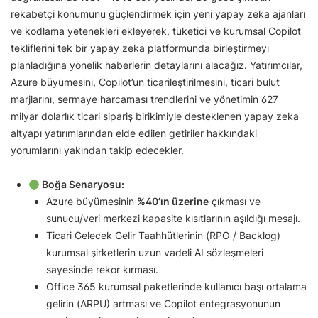
rekabetçi konumunu güçlendirmek için yeni yapay zeka ajanları
ve kodlama yetenekleri ekleyerek, tüketici ve kurumsal Copilot
tekliflerini tek bir yapay zeka platformunda birleştirmeyi
planladığına yönelik haberlerin detaylarını alacağız. Yatırımcılar,
Azure büyümesini, Copilot’un ticarileştirilmesini, ticari bulut
marjlarını, sermaye harcaması trendlerini ve yönetimin 627
milyar dolarlık ticari sipariş birikimiyle desteklenen yapay zeka
altyapı yatırımlarından elde edilen getiriler hakkındaki
yorumlarını yakından takip edecekler.
Boğa Senaryosu:
Azure büyümesinin
%40’ın üzerine
çıkması ve
sunucu/veri merkezi kapasite kısıtlarının aşıldığı mesajı.
Ticari Gelecek Gelir Taahhütlerinin (RPO / Backlog)
kurumsal şirketlerin uzun vadeli AI sözleşmeleri
sayesinde rekor kırması.
Office 365 kurumsal paketlerinde kullanıcı başı ortalama
gelirin (ARPU) artması ve Copilot entegrasyonunun