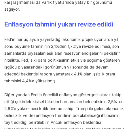
karşılaşılmaması da varlık fiyatlarında yatay bir görünümü
sağlıyor.
Enflasyon tahmini yukarı revize edildi
Fed’in her üç ayda yayımladığı ekonomik projeksiyonlarda yıl
sonu büyüme tahmininin 2,1%’den 1,7%’ye revize edilmesi, son
zamanlarda piyasaları esir alan resesyon endişelerini pekiştirir
nitelikte. Fed, sıkı para politikasının etkisiyle soğuma gösteren
işgücü piyasasındaki görünümün yıl sonunda da devam
edeceği beklentisi rapora yansıtarak 4,1% olan işsizlik oranı
tahminini 4,4%’e yükseltmiş.
Diğer yandan Fed’in öncelikli enflasyon göstergesi olarak takip
ettiği çekirdek kişisel tüketim harcamaları beklentisinin 2,5%’ten
2,8%’e yükselmesi kritik öneme sahip. Trump ile gelen ekonomik
belirsizlik ve dezenflasyon trendinin bozulabileceği ihtimalinin
teyit edildiği belirtilebilir. Ancak enflasyon beklentisi