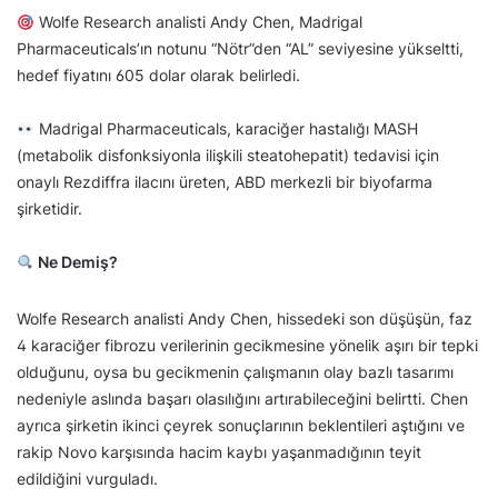
Wolfe Research analisti Andy Chen, Madrigal
Pharmaceuticals’ın notunu “Nötr”den “AL” seviyesine yükseltti,
hedef fiyatını 605 dolar olarak belirledi.
Madrigal Pharmaceuticals, karaciğer hastalığı MASH
(metabolik disfonksiyonla ilişkili steatohepatit) tedavisi için
onaylı Rezdiffra ilacını üreten, ABD merkezli bir biyofarma
şirketidir.
Ne Demiş?
Wolfe Research analisti Andy Chen, hissedeki son düşüşün, faz
4 karaciğer fibrozu verilerinin gecikmesine yönelik aşırı bir tepki
olduğunu, oysa bu gecikmenin çalışmanın olay bazlı tasarımı
nedeniyle aslında başarı olasılığını artırabileceğini belirtti. Chen
ayrıca şirketin ikinci çeyrek sonuçlarının beklentileri aştığını ve
rakip Novo karşısında hacim kaybı yaşanmadığının teyit
edildiğini vurguladı.