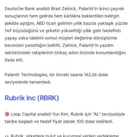
Deutsche Bank analisti Brad Zelnick, Palantir’in ikinci çeyrek
sonuçlarının hem gelirde hem kârlılıkta beklentileri belirgin
şekilde aştığını, ABD ticari gelirinin yıllık bazda yaklaşık yüzde
149 büyüdüğünü ve şirketin yükselttiği yıllık gelir hedefinin
yapay zeka talebini somut müşteri değerine dönüştürme
becerisini yansıttığını belirtti. Zelnick, Palantir’in yazılım
sektöründeki rakiplerinin birkaç adım önünde konumlandığını
ifade etti.
Palantir Technologies, bir önceki seansı 162,66 dolar
seviyesinde tamamladı.
Rubrik Inc (RBRK)
Loop Capital analisti Yun Kim, Rubrik için “AL” tavsiyesiyle
takibe başladı ve hedef fiyat olarak 100 dolar belirledi.
Rubrik, şirketlere bulut ve kurumsal verileri yedekleme,