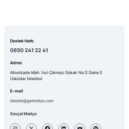
Destek Hattı
0850 241 22 41
Adres
Altunizade Mah. İnci Çıkmazı Sokak No:3 Daire:3
Üsküdar İstanbul
E-mail
destek@getmidas.com
Sosyal Medya