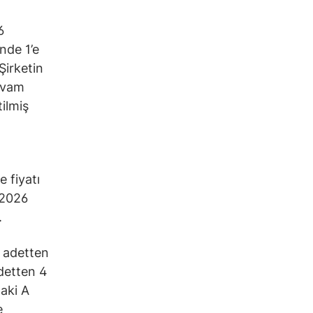
6
nde 1’e
Şirketin
evam
ilmiş
 fiyatı
 2026
.
n adetten
adetten 4
aki A
e