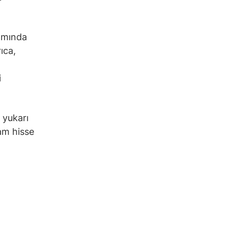
samında
ıca,
i
 yukarı
am hisse