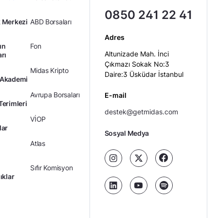
0850 241 22 41
 Merkezi
ABD Borsaları
Adres
ın
Fon
Altunizade Mah. İnci
arı
Çıkmazı Sokak No:3
Midas Kripto
Daire:3 Üsküdar İstanbul
 Akademi
Avrupa Borsaları
E-mail
Terimleri
destek@getmidas.com
VİOP
lar
Sosyal Medya
Atlas
Sıfır Komisyon
ıklar
Kredili Yatırım
Ücretler