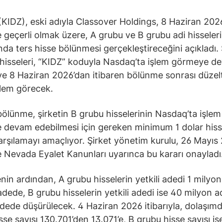
(KIDZ), eski adıyla Classover Holdings, 8 Haziran 202
e geçerli olmak üzere, A grubu ve B grubu adi hisseleri
nda ters hisse bölünmesi gerçekleştireceğini açıkladı. 
hisseleri, “KIDZ” koduyla Nasdaq’ta işlem görmeye d
e 8 Haziran 2026’dan itibaren bölünme sonrası düzelt
işlem görecek.
bölünme, şirketin B grubu hisselerinin Nasdaq’ta işlem
devam edebilmesi için gereken minimum 1 dolar hisse
karşılamayı amaçlıyor. Şirket yönetim kurulu, 26 Mayıs
e Nevada Eyalet Kanunları uyarınca bu kararı onayladı
in ardından, A grubu hisselerin yetkili adedi 1 milyo
adede, B grubu hisselerin yetkili adedi ise 40 milyon 
dede düşürülecek. 4 Haziran 2026 itibarıyla, dolaşımd
sse sayısı 130.701’den 13.071’e, B grubu hisse sayısı is