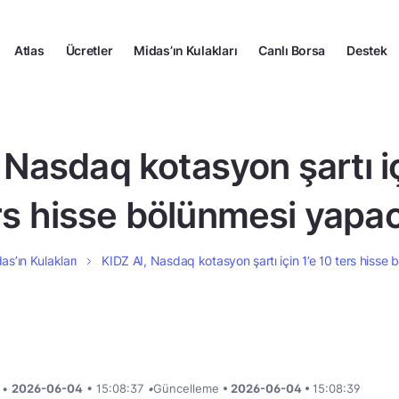
Atlas
Ücretler
Midas’ın Kulakları
Canlı Borsa
Destek
 Nasdaq kotasyon şartı iç
rs hisse bölünmesi yapa
as’ın Kulakları
KIDZ AI, Nasdaq kotasyon şartı için 1’e 10 ters hisse
i •
2026-06-04
• 15:08:37
•
Güncelleme
• 2026-06-04 •
15:08:39