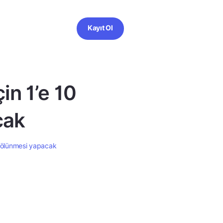
Kayıt Ol
in 1’e 10
cak
 bölünmesi yapacak