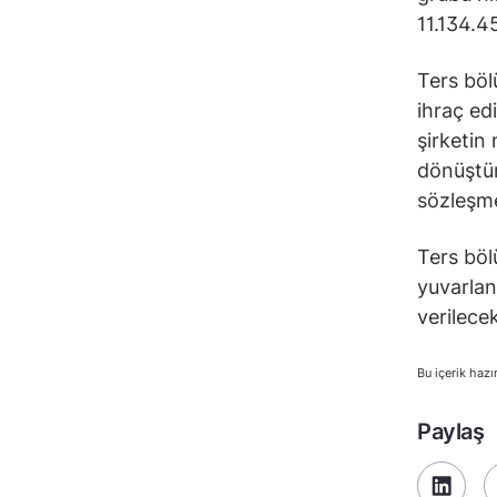
11.134.4
Ters böl
ihraç edi
şirketin 
dönüştür
sözleşme
Ters böl
yuvarlan
verilecek
Bu içerik hazı
Paylaş