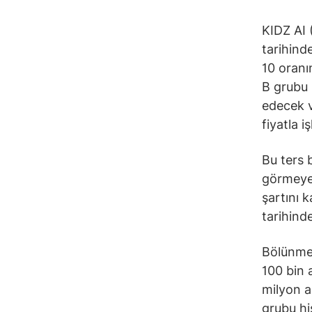
KIDZ AI 
tarihind
10 oranı
B grubu 
edecek v
fiyatla 
Bu ters 
görmeye 
şartını 
tarihind
Bölünmen
100 bin 
milyon a
grubu hi