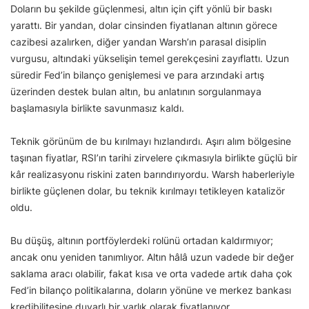
Doların bu şekilde güçlenmesi, altın için çift yönlü bir baskı
yarattı. Bir yandan, dolar cinsinden fiyatlanan altının görece
cazibesi azalırken, diğer yandan Warsh’ın parasal disiplin
vurgusu, altındaki yükselişin temel gerekçesini zayıflattı. Uzun
süredir Fed’in bilanço genişlemesi ve para arzındaki artış
üzerinden destek bulan altın, bu anlatının sorgulanmaya
başlamasıyla birlikte savunmasız kaldı.
Teknik görünüm de bu kırılmayı hızlandırdı. Aşırı alım bölgesine
taşınan fiyatlar, RSI’ın tarihi zirvelere çıkmasıyla birlikte güçlü bir
kâr realizasyonu riskini zaten barındırıyordu. Warsh haberleriyle
birlikte güçlenen dolar, bu teknik kırılmayı tetikleyen katalizör
oldu.
Bu düşüş, altının portföylerdeki rolünü ortadan kaldırmıyor;
ancak onu yeniden tanımlıyor. Altın hâlâ uzun vadede bir değer
saklama aracı olabilir, fakat kısa ve orta vadede artık daha çok
Fed’in bilanço politikalarına, doların yönüne ve merkez bankası
kredibilitesine duyarlı bir varlık olarak fiyatlanıyor.