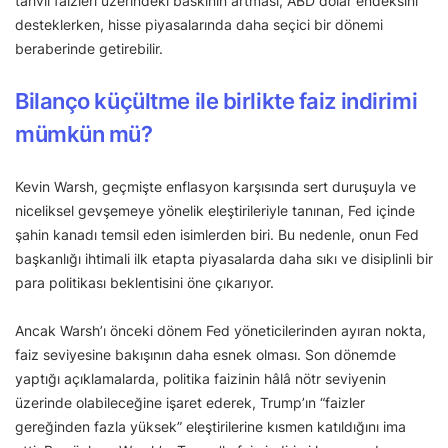
tahvil faizleri üzerindeki baskının artması, ABD dolar endeksini
desteklerken, hisse piyasalarında daha seçici bir dönemi
beraberinde getirebilir.
Bilanço küçültme ile birlikte faiz indirimi
mümkün mü?
Kevin Warsh, geçmişte enflasyon karşısında sert duruşuyla ve
niceliksel gevşemeye yönelik eleştirileriyle tanınan, Fed içinde
şahin kanadı temsil eden isimlerden biri. Bu nedenle, onun Fed
başkanlığı ihtimali ilk etapta piyasalarda daha sıkı ve disiplinli bir
para politikası beklentisini öne çıkarıyor.
Ancak Warsh’ı önceki dönem Fed yöneticilerinden ayıran nokta,
faiz seviyesine bakışının daha esnek olması. Son dönemde
yaptığı açıklamalarda, politika faizinin hâlâ nötr seviyenin
üzerinde olabileceğine işaret ederek, Trump’ın “faizler
gereğinden fazla yüksek” eleştirilerine kısmen katıldığını ima