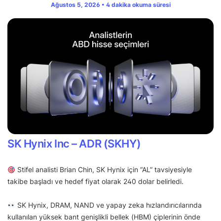
Ağustos 5, 2026 • 4 dakika okuma süresi
SK Hynix Inc – ADR (SKHY)
Stifel analisti Brian Chin, SK Hynix için “AL” tavsiyesiyle
takibe başladı ve hedef fiyat olarak 240 dolar belirledi.
SK Hynix, DRAM, NAND ve yapay zeka hızlandırıcılarında
kullanılan yüksek bant genişlikli bellek (HBM) çiplerinin önde