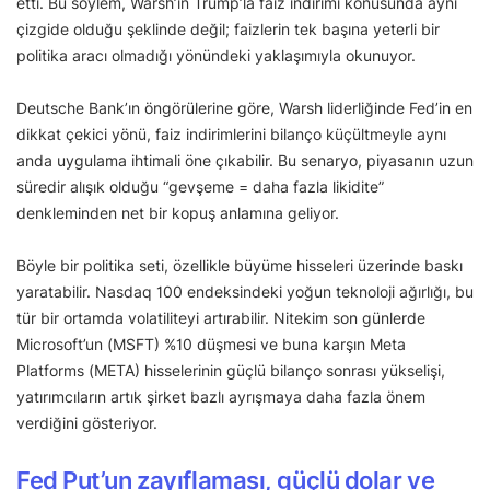
etti. Bu söylem, Warsh’ın Trump’la faiz indirimi konusunda aynı
çizgide olduğu şeklinde değil; faizlerin tek başına yeterli bir
politika aracı olmadığı yönündeki yaklaşımıyla okunuyor.
Deutsche Bank’ın öngörülerine göre, Warsh liderliğinde Fed’in en
dikkat çekici yönü, faiz indirimlerini bilanço küçültmeyle aynı
anda uygulama ihtimali öne çıkabilir. Bu senaryo, piyasanın uzun
süredir alışık olduğu “gevşeme = daha fazla likidite”
denkleminden net bir kopuş anlamına geliyor.
Böyle bir politika seti, özellikle büyüme hisseleri üzerinde baskı
yaratabilir. Nasdaq 100 endeksindeki yoğun teknoloji ağırlığı, bu
tür bir ortamda volatiliteyi artırabilir. Nitekim son günlerde
Microsoft’un (MSFT) %10 düşmesi ve buna karşın Meta
Platforms (META) hisselerinin güçlü bilanço sonrası yükselişi,
yatırımcıların artık şirket bazlı ayrışmaya daha fazla önem
verdiğini gösteriyor.
Fed Put’un zayıflaması, güçlü dolar ve