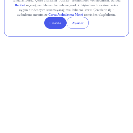
Gecenin Odak Noktası: “Meta Compute” Vizyonu
“Elimizde boşta duran atıl bir işlem gücü
yok, kapasitemiz kısıtlı”
daha kârlı
10 milyar
dolarlık
Boğa Senaryosu:
Reklam gelirlerinde %25+ artış ve Advantage+ yapay
zeka otomasyonu sayesinde reklam birim fiyatlarında
(Average Price per Ad) yükseliş.
Meta Compute altyapı kiralama modelinin resmen teyit