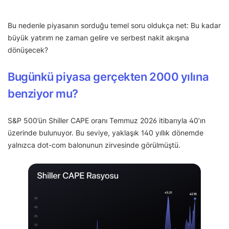
Bu nedenle piyasanın sorduğu temel soru oldukça net: Bu kadar
büyük yatırım ne zaman gelire ve serbest nakit akışına
dönüşecek?
Bugünkü piyasa gerçekten 2000 yılına
benziyor mu?
S&P 500’ün Shiller CAPE oranı Temmuz 2026 itibarıyla 40’ın
üzerinde bulunuyor. Bu seviye, yaklaşık 140 yıllık dönemde
yalnızca dot-com balonunun zirvesinde görülmüştü.