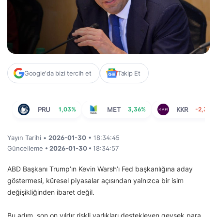
Google'da bizi tercih et
Takip Et
PRU
1,03%
MET
3,36%
KKR
-2,36%
Yayın Tarihi •
2026-01-30
• 18:34:45
Güncelleme
• 2026-01-30 •
18:34:57
ABD Başkanı Trump’ın Kevin Warsh’ı Fed başkanlığına aday
göstermesi, küresel piyasalar açısından yalnızca bir isim
değişikliğinden ibaret değil.
Bu adım, son on yıldır riskli varlıkları destekleyen gevşek para