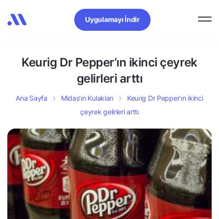
Uygulamayı İndir
Keurig Dr Pepper’ın ikinci çeyrek
gelirleri arttı
Ana Sayfa
Midas’ın Kulakları
Keurig Dr Pepper’ın ikinci
çeyrek gelirleri arttı