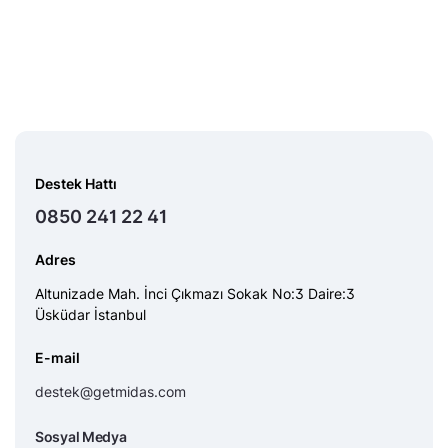
Destek Hattı
0850 241 22 41
Adres
Altunizade Mah. İnci Çıkmazı Sokak No:3 Daire:3
Üsküdar İstanbul
E-mail
destek@getmidas.com
Sosyal Medya