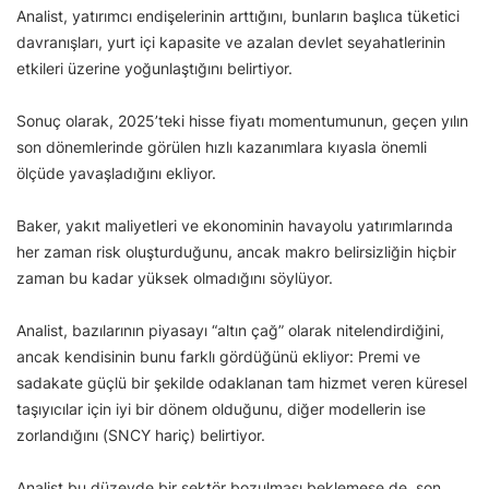
Analist, yatırımcı endişelerinin arttığını, bunların başlıca tüketici
davranışları, yurt içi kapasite ve azalan devlet seyahatlerinin
etkileri üzerine yoğunlaştığını belirtiyor.
Sonuç olarak, 2025’teki hisse fiyatı momentumunun, geçen yılın
son dönemlerinde görülen hızlı kazanımlara kıyasla önemli
ölçüde yavaşladığını ekliyor.
Baker, yakıt maliyetleri ve ekonominin havayolu yatırımlarında
her zaman risk oluşturduğunu, ancak makro belirsizliğin hiçbir
zaman bu kadar yüksek olmadığını söylüyor.
Analist, bazılarının piyasayı “altın çağ” olarak nitelendirdiğini,
ancak kendisinin bunu farklı gördüğünü ekliyor: Premi ve
sadakate güçlü bir şekilde odaklanan tam hizmet veren küresel
taşıyıcılar için iyi bir dönem olduğunu, diğer modellerin ise
zorlandığını (SNCY hariç) belirtiyor.
Analist bu düzeyde bir sektör bozulması beklemese de, son