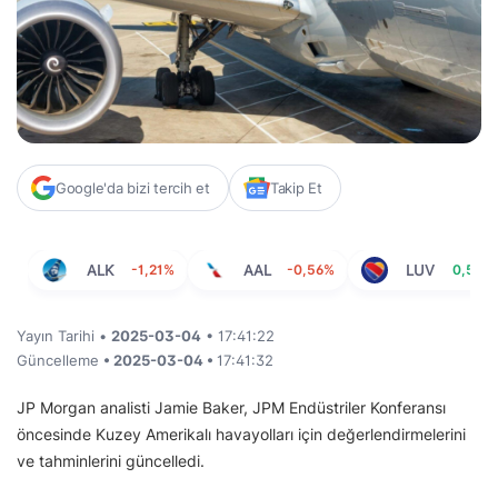
Google'da bizi tercih et
Takip Et
ALK
-1,21%
AAL
-0,56%
LUV
0,50%
Yayın Tarihi •
2025-03-04
• 17:41:22
Güncelleme
• 2025-03-04 •
17:41:32
JP Morgan analisti Jamie Baker, JPM Endüstriler Konferansı
öncesinde Kuzey Amerikalı havayolları için değerlendirmelerini
ve tahminlerini güncelledi.