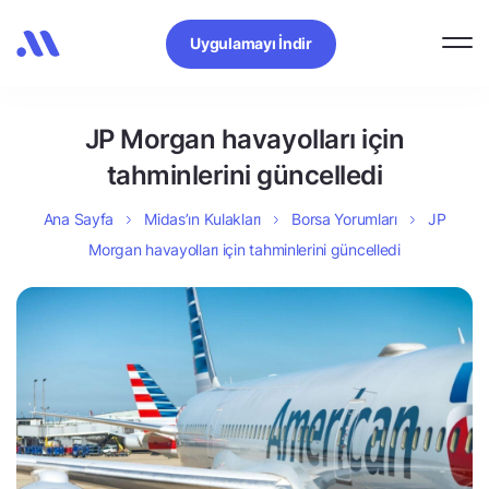
Uygulamayı İndir
JP Morgan havayolları için
tahminlerini güncelledi
Ana Sayfa
Midas’ın Kulakları
Borsa Yorumları
JP
Morgan havayolları için tahminlerini güncelledi