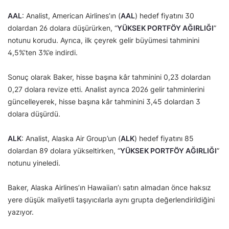
AAL
: Analist, American Airlines’ın (
AAL
) hedef fiyatını 30
dolardan 26 dolara düşürürken, “
YÜKSEK PORTFÖY AĞIRLIĞI
”
notunu korudu. Ayrıca, ilk çeyrek gelir büyümesi tahminini
4,5%’ten 3%’e indirdi.
Sonuç olarak Baker, hisse başına kâr tahminini 0,23 dolardan
0,27 dolara revize etti. Analist ayrıca 2026 gelir tahminlerini
güncelleyerek, hisse başına kâr tahminini 3,45 dolardan 3
dolara düşürdü.
ALK
: Analist, Alaska Air Group’un (
ALK
) hedef fiyatını 85
dolardan 89 dolara yükseltirken, “
YÜKSEK PORTFÖY AĞIRLIĞI
”
notunu yineledi.
Baker, Alaska Airlines’ın Hawaiian’ı satın almadan önce haksız
yere düşük maliyetli taşıyıcılarla aynı grupta değerlendirildiğini
yazıyor.