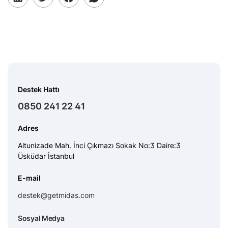
Destek Hattı
0850 241 22 41
Adres
Altunizade Mah. İnci Çıkmazı Sokak No:3 Daire:3
Üsküdar İstanbul
E-mail
destek@getmidas.com
Sosyal Medya