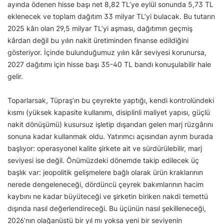
ayında ödenen hisse başı net 8,82 TL’ye eylül sonunda 5,73 TL
eklenecek ve toplam dağıtım 33 milyar TL’yi bulacak. Bu tutarın
2025 kârı olan 29,5 milyar TL’yi aşması, dağıtımın geçmiş
kârdan değil bu yılın nakit üretiminden finanse edildiğini
gösteriyor. İçinde bulunduğumuz yılın kâr seviyesi korunursa,
2027 dağıtımı için hisse başı 35-40 TL bandı konuşulabilir hale
gelir.
Toparlarsak, Tüpraş’ın bu çeyrekte yaptığı, kendi kontrolündeki
kısmı (yüksek kapasite kullanımı, disiplinli maliyet yapısı, güçlü
nakit dönüşümü) kusursuz işletip dışarıdan gelen marj rüzgârını
sonuna kadar kullanmak oldu. Yatırımcı açısından ayrım burada
başlıyor: operasyonel kalite şirkete ait ve sürdürülebilir, marj
seviyesi ise değil. Önümüzdeki dönemde takip edilecek üç
başlık var: jeopolitik gelişmelere bağlı olarak ürün kraklarının
nerede dengeleneceği, dördüncü çeyrek bakımlarının hacim
kaybını ne kadar büyüteceği ve şirketin biriken nakdi temettü
dışında nasıl değerlendireceği. Bu üçünün nasıl şekilleneceği,
2026’nın olağanüstü bir yıl mı yoksa yeni bir seviyenin