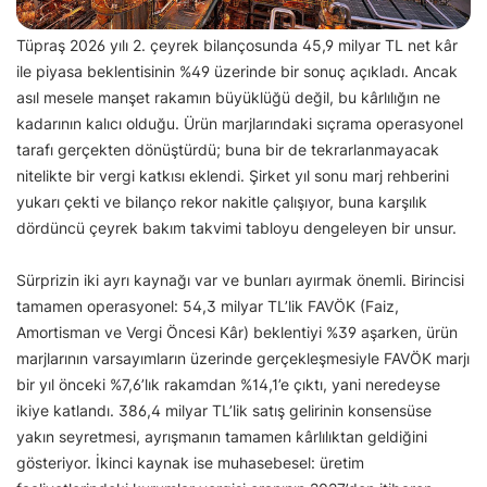
Tüpraş 2026 yılı 2. çeyrek bilançosunda 45,9 milyar TL net kâr
ile piyasa beklentisinin %49 üzerinde bir sonuç açıkladı. Ancak
asıl mesele manşet rakamın büyüklüğü değil, bu kârlılığın ne
kadarının kalıcı olduğu. Ürün marjlarındaki sıçrama operasyonel
tarafı gerçekten dönüştürdü; buna bir de tekrarlanmayacak
nitelikte bir vergi katkısı eklendi. Şirket yıl sonu marj rehberini
yukarı çekti ve bilanço rekor nakitle çalışıyor, buna karşılık
dördüncü çeyrek bakım takvimi tabloyu dengeleyen bir unsur.
Sürprizin iki ayrı kaynağı var ve bunları ayırmak önemli. Birincisi
tamamen operasyonel: 54,3 milyar TL’lik FAVÖK (Faiz,
Amortisman ve Vergi Öncesi Kâr) beklentiyi %39 aşarken, ürün
marjlarının varsayımların üzerinde gerçekleşmesiyle FAVÖK marjı
bir yıl önceki %7,6’lık rakamdan %14,1’e çıktı, yani neredeyse
ikiye katlandı. 386,4 milyar TL’lik satış gelirinin konsensüse
yakın seyretmesi, ayrışmanın tamamen kârlılıktan geldiğini
gösteriyor. İkinci kaynak ise muhasebesel: üretim