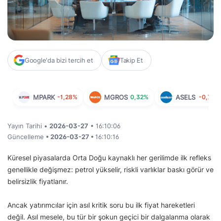
Google'da bizi tercih et
Takip Et
MPARK
-1,28%
MGROS
0,32%
ASELS
-0,72%
Yayın Tarihi •
2026-03-27
• 16:10:06
Güncelleme
• 2026-03-27 •
16:10:16
Küresel piyasalarda Orta Doğu kaynaklı her gerilimde ilk refleks
genellikle değişmez: petrol yükselir, riskli varlıklar baskı görür ve
belirsizlik fiyatlanır.
Ancak yatırımcılar için asıl kritik soru bu ilk fiyat hareketleri
değil. Asıl mesele, bu tür bir şokun geçici bir dalgalanma olarak