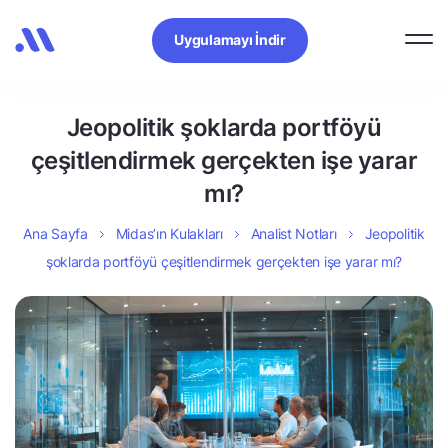
Uygulamayı İndir
Jeopolitik şoklarda portföyü
çeşitlendirmek gerçekten işe yarar
mı?
Ana Sayfa
Midas’ın Kulakları
Analist Notları
Jeopolitik
şoklarda portföyü çeşitlendirmek gerçekten işe yarar mı?