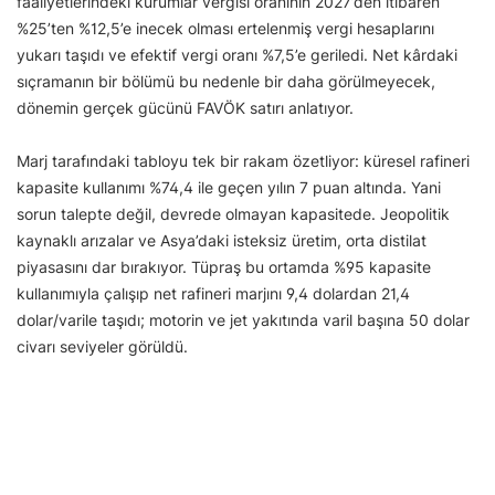
faaliyetlerindeki kurumlar vergisi oranının 2027’den itibaren
%25’ten %12,5’e inecek olması ertelenmiş vergi hesaplarını
yukarı taşıdı ve efektif vergi oranı %7,5’e geriledi. Net kârdaki
sıçramanın bir bölümü bu nedenle bir daha görülmeyecek,
dönemin gerçek gücünü FAVÖK satırı anlatıyor.
Marj tarafındaki tabloyu tek bir rakam özetliyor: küresel rafineri
kapasite kullanımı %74,4 ile geçen yılın 7 puan altında. Yani
sorun talepte değil, devrede olmayan kapasitede. Jeopolitik
kaynaklı arızalar ve Asya’daki isteksiz üretim, orta distilat
piyasasını dar bırakıyor. Tüpraş bu ortamda %95 kapasite
kullanımıyla çalışıp net rafineri marjını 9,4 dolardan 21,4
dolar/varile taşıdı; motorin ve jet yakıtında varil başına 50 dolar
civarı seviyeler görüldü.